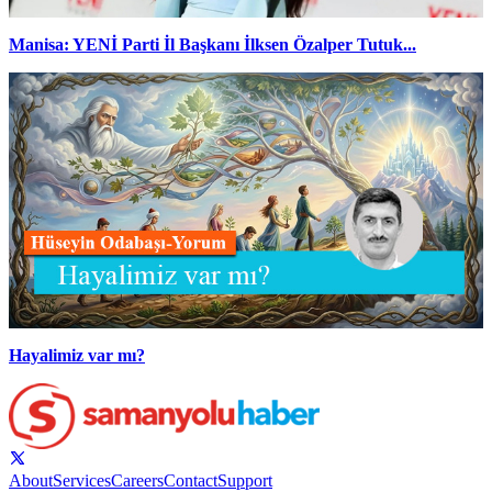
Manisa: YENİ Parti İl Başkanı İlksen Özalper Tutuk...
Hayalimiz var mı?
About
Services
Careers
Contact
Support