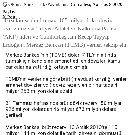
⏱
Okuma Süresi 1 dk
•
Yayınlanma Cumartesi, Ağustos 8 2020
Paylaş
X Post
"Bizi kimse durdurmaz. 105 milyar dolar döviz
rezervimiz var." diyen Adalet ve Kalkınma Partisi
(AKP) lideri ve Cumhurbaşkanı Recep Tayyip
Erdoğan'ı Merkez Bankası (TCMB) verileri tekzip etti.
Merkez Bankası'nın (TCMB) doları 7 TL'nin altında
tutmak için kendisine emanet edilen dövizleri kamu
bankalarına sattırdığı ortaya çıkmıştı.
TCMB'nin verilerine göre brüt (mevduat karşılığı verilen
emanet dövizler vd.) döviz rezervleri bir haftada 4
milyar 253 milyon dolar azaldı.
31 Temmuz haftasında brüt döviz rezervi, 50 milyar
926 milyon dolardan 46 milyar 673 milyon dolara
geriledi.
Merkez Bankası brüt rezervi 13 Aralık 2013'te 115
milyar 144 milyon dolar ile tarihi zirvesini görmüştü.