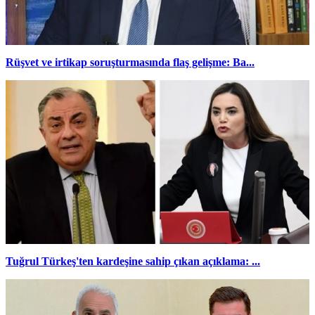
Rüşvet ve irtikap soruşturmasında flaş gelişme: Ba...
Tuğrul Türkeş'ten kardeşine sahip çıkan açıklama: ...