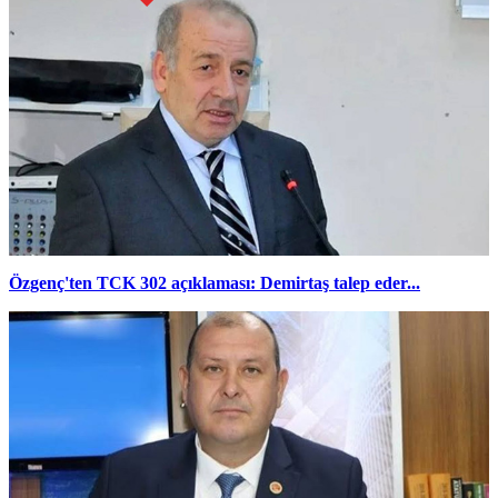
Özgenç'ten TCK 302 açıklaması: Demirtaş talep eder...