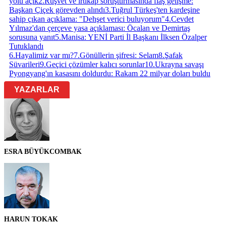
yolu açık
2
.
Rüşvet ve irtikap soruşturmasında flaş gelişme:
Başkan Çiçek görevden alındı
3
.
Tuğrul Türkeş'ten kardeşine
sahip çıkan açıklama: "Dehşet verici buluyorum"
4
.
Cevdet
Yılmaz'dan çerçeve yasa açıklaması: Öcalan ve Demirtaş
sorusuna yanıt
5
.
Manisa: YENİ Parti İl Başkanı İlksen Özalper
Tutuklandı
6
.
Hayalimiz var mı?
7
.
Gönüllerin şifresi: Selam
8
.
Şafak
Süvarileri
9
.
Geçici çözümler kalıcı sorunlar
10
.
Ukrayna savaşı
Pyongyang'ın kasasını doldurdu: Rakam 22 milyar doları buldu
YAZARLAR
ESRA BÜYÜKCOMBAK
HARUN TOKAK