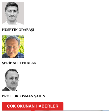
HÜSEYİN ODABAŞI
ŞERİF ALİ TEKALAN
PROF. DR. OSMAN ŞAHİN
ÇOK OKUNAN HABERLER