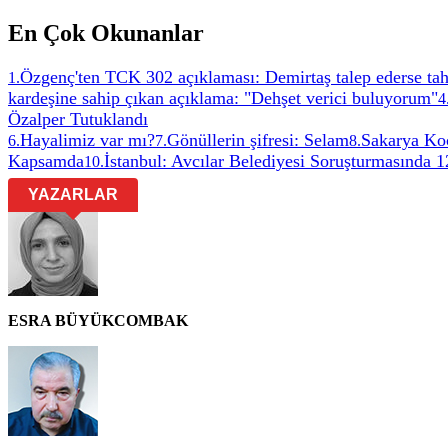
En Çok Okunanlar
Özgenç'ten TCK 302 açıklaması: Demirtaş talep ederse tah
1
.
kardeşine sahip çıkan açıklama: "Dehşet verici buluyorum"
4
Özalper Tutuklandı
Hayalimiz var mı?
Gönüllerin şifresi: Selam
Sakarya Ko
6
.
7
.
8
.
Kapsamda
İstanbul: Avcılar Belediyesi Soruşturmasında 
10
.
YAZARLAR
ESRA BÜYÜKCOMBAK