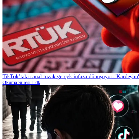
TikTok’taki sanal tuzak gerçek infaza dönüşüyor: 'Kardeşim'
Okuma Süresi 1 dk