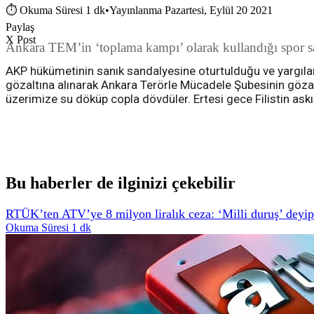
⏱
Okuma Süresi 1 dk
•
Yayınlanma Pazartesi, Eylül 20 2021
Paylaş
X Post
Ankara TEM’in ‘toplama kampı’ olarak kullandığı spor sa
AKP hükümetinin sanık sandalyesine oturtulduğu ve yargılan
gözaltına alınarak Ankara Terörle Mücadele Şubesinin gözal
üzerimize su döküp copla dövdüler. Ertesi gece Filistin askı
Bu haberler de ilginizi çekebilir
RTÜK’ten ATV’ye 8 milyon liralık ceza: ‘Milli duruş’ deyip a
Okuma Süresi 1 dk