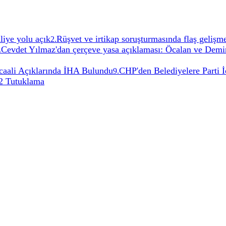
liye yolu açık
Rüşvet ve irtikap soruşturmasında flaş gelişm
2
.
Cevdet Yılmaz'dan çerçeve yasa açıklaması: Öcalan ve Demir
.
caali Açıklarında İHA Bulundu
CHP'den Belediyelere Parti 
9
.
12 Tutuklama