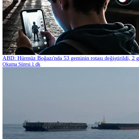
ABD: Hürmüz Boğazı'nda 53 geminin rotası değiştirildi, 2 
Okuma Süresi 1 dk