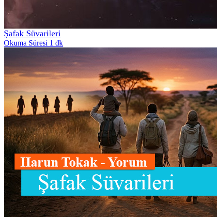
Şafak Süvarileri
Okuma Süresi 1 dk