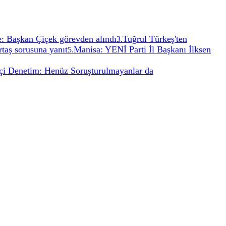
e: Başkan Çiçek görevden alındı
Tuğrul Türkeş'ten
3
.
taş sorusuna yanıt
Manisa: YENİ Parti İl Başkanı İlksen
5
.
İçi Denetim: Henüz Soruşturulmayanlar da