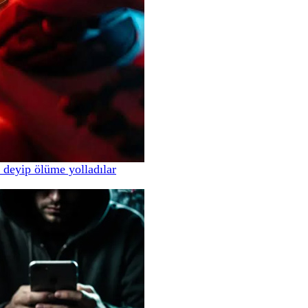
 deyip ölüme yolladılar