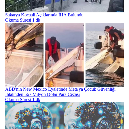
Sakarya Kocaali Açıklarında İHA Bulundu
Okuma Süresi 1 dk
ABD'nin New Mexico Eyaletinde Meta'ya Çocuk Güvenliği
İhlalinden 567 Milyon Dolar Para Cezası
Okuma Süresi 1 dk