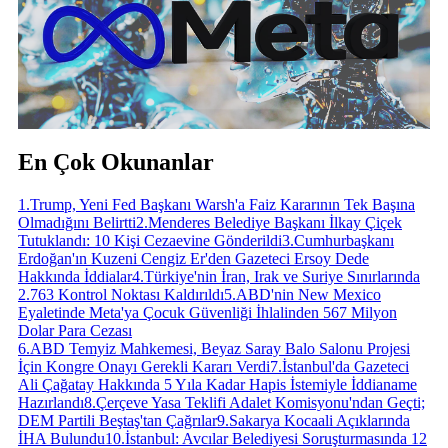
En Çok Okunanlar
1
.
Trump, Yeni Fed Başkanı Warsh'a Faiz Kararının Tek Başına
Olmadığını Belirtti
2
.
Menderes Belediye Başkanı İlkay Çiçek
Tutuklandı: 10 Kişi Cezaevine Gönderildi
3
.
Cumhurbaşkanı
Erdoğan'ın Kuzeni Cengiz Er'den Gazeteci Ersoy Dede
Hakkında İddialar
4
.
Türkiye'nin İran, Irak ve Suriye Sınırlarında
2.763 Kontrol Noktası Kaldırıldı
5
.
ABD'nin New Mexico
Eyaletinde Meta'ya Çocuk Güvenliği İhlalinden 567 Milyon
Dolar Para Cezası
6
.
ABD Temyiz Mahkemesi, Beyaz Saray Balo Salonu Projesi
İçin Kongre Onayı Gerekli Kararı Verdi
7
.
İstanbul'da Gazeteci
Ali Çağatay Hakkında 5 Yıla Kadar Hapis İstemiyle İddianame
Hazırlandı
8
.
Çerçeve Yasa Teklifi Adalet Komisyonu'ndan Geçti;
DEM Partili Beştaş'tan Çağrılar
9
.
Sakarya Kocaali Açıklarında
İHA Bulundu
10
.
İstanbul: Avcılar Belediyesi Soruşturmasında 12