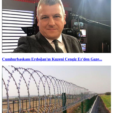
Cumhurbaşkanı Erdoğan'ın Kuzeni Cengiz Er'den Gaze...