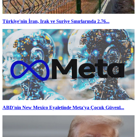
Türkiye'nin İran, Irak ve Suriye Sınırlarında 2.76...
ABD'nin New Mexico Eyaletinde Meta'ya Çocuk Güvenl...