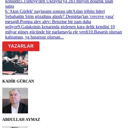
konuldu
5
.
Türkiye'den Ukrayna'ya 283 milyon dolarlık silah
satışı
6
.
'Akın Gürlek' paylaşımı sonrası ultrAslan tribün lideri
Sebahattin Şirin gözaltına alındı
7
.
Demirtaş'tan 'çerçeve yasa'
mesajı
8
.
Pompa alev alev: Benzine bir zam daha
geliyor
9
.
Galaksinin kenarında gizlenen kara delik kendini 10
milyar güneş gücünde bir parlamayla ele verdi
10
.
Başarılı olursan
kahraman, ya başarısız olursan...
YAZARLAR
KADİR GÜRCAN
ABDULLAH AYMAZ