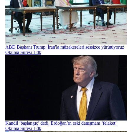
ABD Başkanı Trump: İran'la müzakereleri sessizce yürütüyoruz
Okuma Süresi 1 dk
Kandil ‘başlangıç’ dedi, Erdoğan’ın eski danışmanı ‘felaket’
Okuma Süresi 1 dk