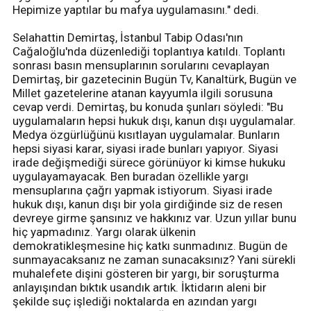
Hepimize yaptılar bu mafya uygulamasını." dedi.
Selahattin Demirtaş, İstanbul Tabip Odası'nın
Cağaloğlu'nda düzenlediği toplantıya katıldı. Toplantı
sonrası basın mensuplarının sorularını cevaplayan
Demirtaş, bir gazetecinin Bugün Tv, Kanaltürk, Bugün ve
Millet gazetelerine atanan kayyumla ilgili sorusuna
cevap verdi. Demirtaş, bu konuda şunları söyledi: "Bu
uygulamaların hepsi hukuk dışı, kanun dışı uygulamalar.
Medya özgürlüğünü kısıtlayan uygulamalar. Bunların
hepsi siyasi karar, siyasi irade bunları yapıyor. Siyasi
irade değişmediği sürece görünüyor ki kimse hukuku
uygulayamayacak. Ben buradan özellikle yargı
mensuplarına çağrı yapmak istiyorum. Siyasi irade
hukuk dışı, kanun dışı bir yola girdiğinde siz de resen
devreye girme şansınız ve hakkınız var. Uzun yıllar bunu
hiç yapmadınız. Yargı olarak ülkenin
demokratikleşmesine hiç katkı sunmadınız. Bugün de
sunmayacaksanız ne zaman sunacaksınız? Yani sürekli
muhalefete dişini gösteren bir yargı, bir soruşturma
anlayışından bıktık usandık artık. İktidarın aleni bir
şekilde suç işlediği noktalarda en azından yargı