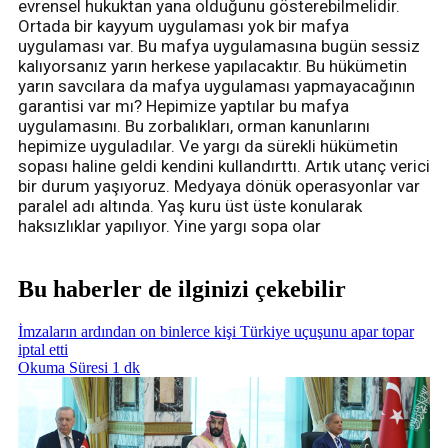
evrensel hukuktan yana olduğunu gösterebilmelidir.
Ortada bir kayyum uygulaması yok bir mafya
uygulaması var. Bu mafya uygulamasına bugün sessiz
kalıyorsanız yarın herkese yapılacaktır. Bu hükümetin
yarın savcılara da mafya uygulaması yapmayacağının
garantisi var mı? Hepimize yaptılar bu mafya
uygulamasını. Bu zorbalıkları, orman kanunlarını
hepimize uyguladılar. Ve yargı da sürekli hükümetin
sopası haline geldi kendini kullandırttı. Artık utanç verici
bir durum yaşıyoruz. Medyaya dönük operasyonlar var
paralel adı altında. Yaş kuru üst üste konularak
haksızlıklar yapılıyor. Yine yargı sopa olar
Bu haberler de ilginizi çekebilir
İmzaların ardından on binlerce kişi Türkiye uçuşunu apar topar
iptal etti
Okuma Süresi 1 dk