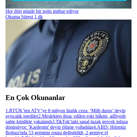
Her dört günde bir polis intihar ediyor
Okuma Süresi 1 dk
En Çok Okunanlar
1
.
RTÜK’ten ATV’ye 8 milyon liralık ceza: ‘Milli duruş’ deyip
ayrıcalık istediler
2
.
Meslekten ihraç edilen eski hâkim, adliyede
sahte kimlikle yakalandı
3
.
TikTok’taki sanal tuzak gerçek infaza
dönüşüyor: 'Kardeşim' deyip ölüme yolladılar
4
.
ABD: Hürmüz
Boğazı'nda 53 geminin rotası değiştirildi, 2 gemiye el