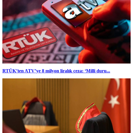
RTÜK’ten ATV’ye 8 milyon liralık ceza: ‘Milli duru...