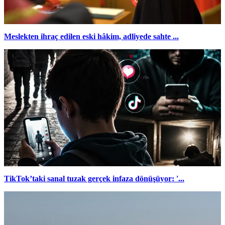
Meslekten ihraç edilen eski hâkim, adliyede sahte ...
TikTok’taki sanal tuzak gerçek infaza dönüşüyor: '...