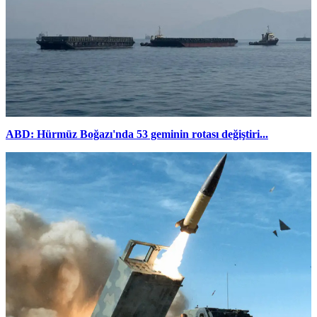
ABD: Hürmüz Boğazı'nda 53 geminin rotası değiştiri...