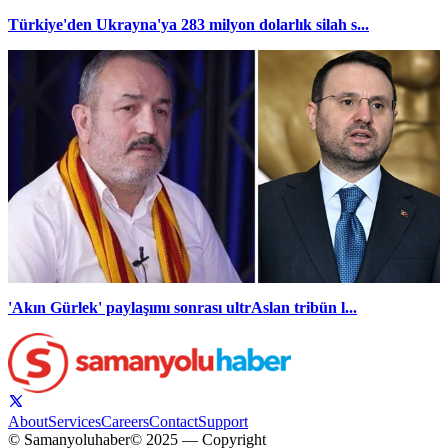
Türkiye'den Ukrayna'ya 283 milyon dolarlık silah s...
'Akın Gürlek' paylaşımı sonrası ultrAslan tribün l...
About
Services
Careers
Contact
Support
© Samanyoluhaber
© 2025 — Copyright