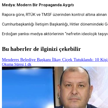
Medya: Modern Bir Propaganda Aygıtı
Rapora göre, RTÜK ve TMSF üzerinden kontrol altına alınan m
Cumhurbaşkanlığı İletişim Başkanlığı, Hitler dönemindeki 
Erdoğan yanlısı medya aktörlerinin “nefretin ideolojik taşıyıcıl
Bu haberler de ilginizi çekebilir
Menderes Belediye Başkanı İlkay Çiçek Tutuklandı: 10 Kişi
Okuma Süresi 1 dk