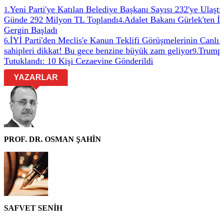
Yeni Parti'ye Katılan Belediye Başkanı Sayısı 232'ye Ulaşt
1
.
Günde 292 Milyon TL Toplandı
Adalet Bakanı Gürlek'ten 
4
.
Gergin Başladı
İYİ Parti'den Meclis'e Kanun Teklifi Görüşmelerinin Canlı
6
.
sahipleri dikkat! Bu gece benzine büyük zam geliyor
Trump
9
.
Tutuklandı: 10 Kişi Cezaevine Gönderildi
YAZARLAR
PROF. DR. OSMAN ŞAHİN
SAFVET SENİH