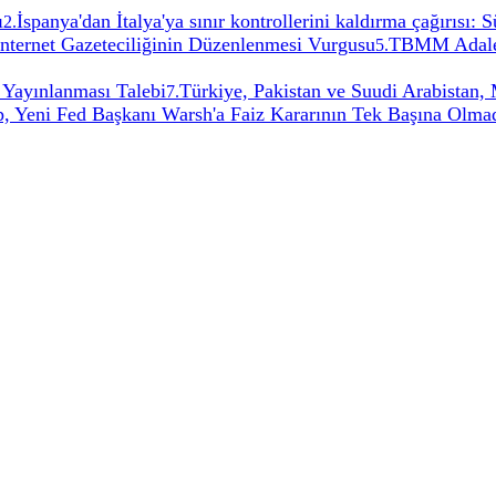
ı
İspanya'dan İtalya'ya sınır kontrollerini kaldırma çağırısı:
2
.
İnternet Gazeteciliğinin Düzenlenmesi Vurgusu
TBMM Adalet
5
.
 Yayınlanması Talebi
Türkiye, Pakistan ve Suudi Arabistan
7
.
, Yeni Fed Başkanı Warsh'a Faiz Kararının Tek Başına Olmadı