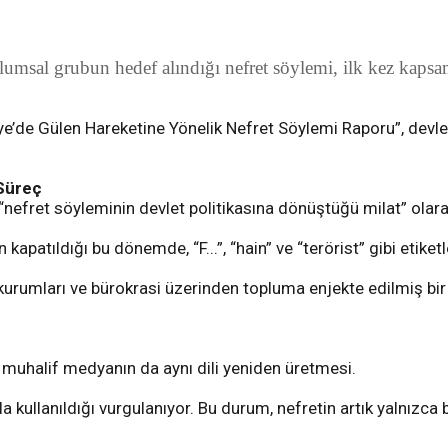
umsal grubun hedef alındığı nefret söylemi, ilk kez kapsa
e’de Gülen Hareketine Yönelik Nefret Söylemi Raporu”, devlet 
 Süreç
efret söyleminin devlet politikasına dönüştüğü milat” olara
kapatıldığı bu dönemde, “F...”, “hain” ve “terörist” gibi etiket
in kurumları ve bürokrasi üzerinden topluma enjekte edilmiş b
ve muhalif medyanın da aynı dili yeniden üretmesi.
 kullanıldığı vurgulanıyor. Bu durum, nefretin artık yalnızca bir