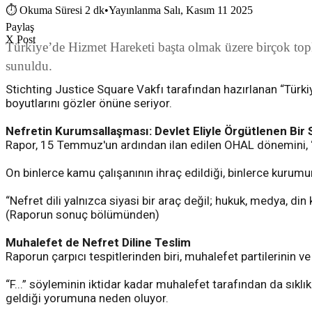
⏱
Okuma Süresi 2 dk
•
Yayınlanma Salı, Kasım 11 2025
Paylaş
X Post
Türkiye’de Hizmet Hareketi başta olmak üzere birçok topl
sunuldu.
Stichting Justice Square Vakfı tarafından hazırlanan “Türkiy
boyutlarını gözler önüne seriyor.
Nefretin Kurumsallaşması: Devlet Eliyle Örgütlenen Bir
Rapor, 15 Temmuz'un ardından ilan edilen OHAL dönemini, “n
On binlerce kamu çalışanının ihraç edildiği, binlerce kurumun 
“Nefret dili yalnızca siyasi bir araç değil; hukuk, medya, d
(Raporun sonuç bölümünden)
Muhalefet de Nefret Diline Teslim
Raporun çarpıcı tespitlerinden biri, muhalefet partilerinin 
“F...” söyleminin iktidar kadar muhalefet tarafından da sıklıkla
geldiği yorumuna neden oluyor.