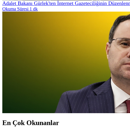
Adalet Bakanı Gürlek'ten İnternet Gazeteciliğinin Düzenle
Okuma Süresi 1 dk
En Çok Okunanlar