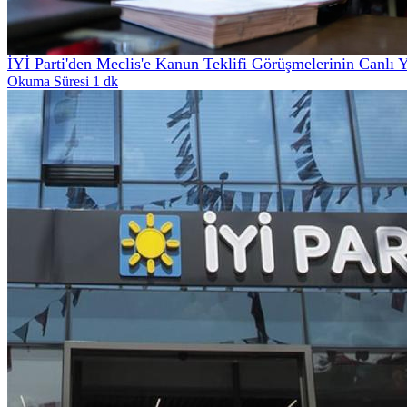
İYİ Parti'den Meclis'e Kanun Teklifi Görüşmelerinin Canlı 
Okuma Süresi 1 dk