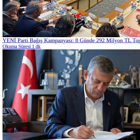
YENİ Parti Bağış Kampanyası: 8 Günde 292 Milyon TL Top
Okuma Süresi 1 dk