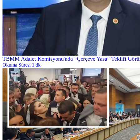
TBMM Adalet Komisyonu'nda “Çerçeve Yasa” Teklifi Görüş
Okuma Süresi 1 dk