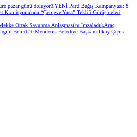
 Süre pazar günü doluyor
YENİ Parti Bağış Kampanyası: 8
3
.
 Komisyonu'nda “Çerçeve Yasa” Teklifi Görüşmeleri
, Mekke Ortak Savunma Anlaşması'nı İmzaladı
Araç
8
.
ğını Belirtti
Menderes Belediye Başkanı İlkay Çiçek
10
.