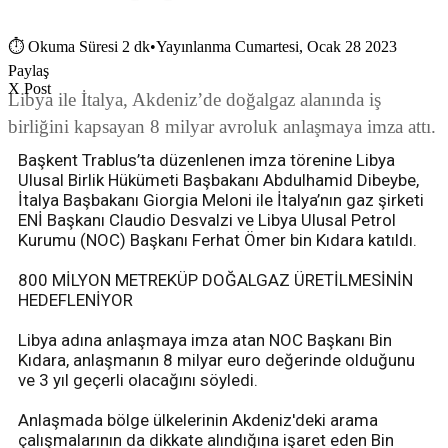
⏱
Okuma Süresi 2 dk
•
Yayınlanma Cumartesi, Ocak 28 2023
Paylaş
X Post
Libya ile İtalya, Akdeniz’de doğalgaz alanında iş
birliğini kapsayan 8 milyar avroluk anlaşmaya imza attı.
Başkent Trablus’ta düzenlenen imza törenine Libya
Ulusal Birlik Hükümeti Başbakanı Abdulhamid Dibeybe,
İtalya Başbakanı Giorgia Meloni ile İtalya’nın gaz şirketi
ENİ Başkanı Claudio Desvalzi ve Libya Ulusal Petrol
Kurumu (NOC) Başkanı Ferhat Ömer bin Kıdara katıldı.
800 MİLYON METREKÜP DOĞALGAZ ÜRETİLMESİNİN
HEDEFLENİYOR
Libya adına anlaşmaya imza atan NOC Başkanı Bin
Kıdara, anlaşmanın 8 milyar euro değerinde olduğunu
ve 3 yıl geçerli olacağını söyledi.
Anlaşmada bölge ülkelerinin Akdeniz'deki arama
çalışmalarının da dikkate alındığına işaret eden Bin