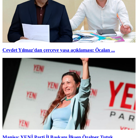
Cevdet Yılmaz'dan çerçeve yasa açıklaması: Öcalan ...
Manisa: YENİ Parti İl Başkanı İlksen Özalper Tutuk...