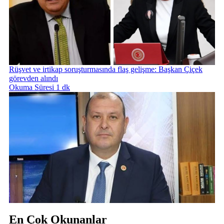
Rüşvet ve irtikap soruşturmasında flaş gelişme: Başkan Çiçek
görevden alındı
Okuma Süresi 1 dk
En Çok Okunanlar