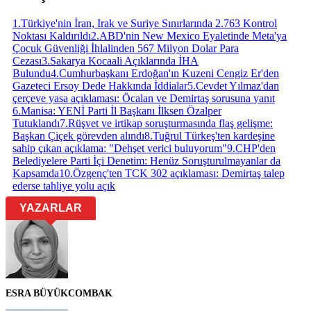
1
.
Türkiye'nin İran, Irak ve Suriye Sınırlarında 2.763 Kontrol
Noktası Kaldırıldı
2
.
ABD'nin New Mexico Eyaletinde Meta'ya
Çocuk Güvenliği İhlalinden 567 Milyon Dolar Para
Cezası
3
.
Sakarya Kocaali Açıklarında İHA
Bulundu
4
.
Cumhurbaşkanı Erdoğan'ın Kuzeni Cengiz Er'den
Gazeteci Ersoy Dede Hakkında İddialar
5
.
Cevdet Yılmaz'dan
çerçeve yasa açıklaması: Öcalan ve Demirtaş sorusuna yanıt
6
.
Manisa: YENİ Parti İl Başkanı İlksen Özalper
Tutuklandı
7
.
Rüşvet ve irtikap soruşturmasında flaş gelişme:
Başkan Çiçek görevden alındı
8
.
Tuğrul Türkeş'ten kardeşine
sahip çıkan açıklama: "Dehşet verici buluyorum"
9
.
CHP'den
Belediyelere Parti İçi Denetim: Henüz Soruşturulmayanlar da
Kapsamda
10
.
Özgenç'ten TCK 302 açıklaması: Demirtaş talep
ederse tahliye yolu açık
YAZARLAR
ESRA BÜYÜKCOMBAK