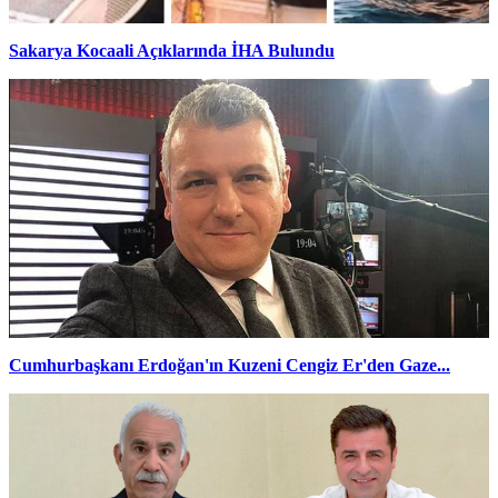
Sakarya Kocaali Açıklarında İHA Bulundu
Cumhurbaşkanı Erdoğan'ın Kuzeni Cengiz Er'den Gaze...