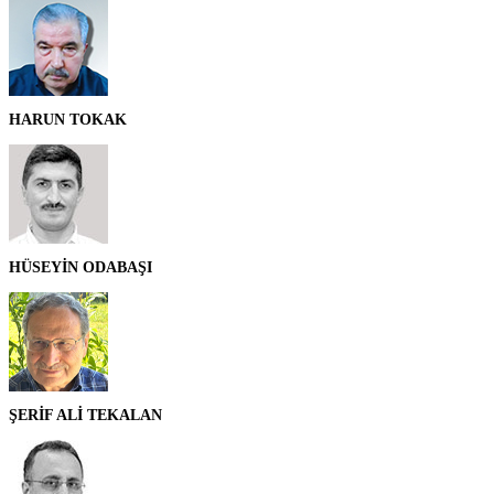
HARUN TOKAK
HÜSEYİN ODABAŞI
ŞERİF ALİ TEKALAN