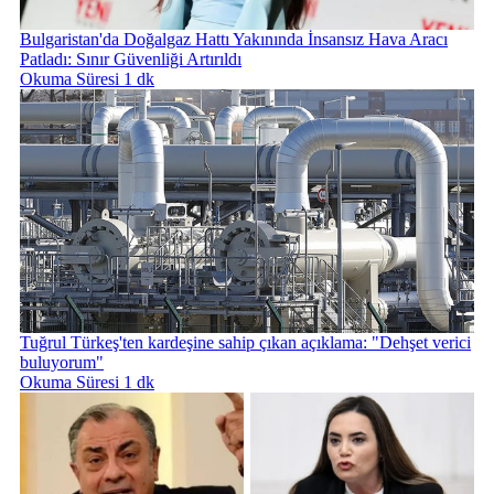
Bulgaristan'da Doğalgaz Hattı Yakınında İnsansız Hava Aracı
Patladı: Sınır Güvenliği Artırıldı
Okuma Süresi 1 dk
Tuğrul Türkeş'ten kardeşine sahip çıkan açıklama: "Dehşet verici
buluyorum"
Okuma Süresi 1 dk