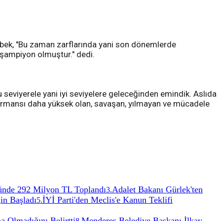
Özbek, "Bu zaman zarflarında yani son dönemlerde
şampiyon olmuştur." dedi.
 seviyerele yani iyi seviyelere geleceğinden emindik. Aslıda
formansı daha yüksek olan, savaşan, yılmayan ve mücadele
ünde 292 Milyon TL Toplandı
Adalet Bakanı Gürlek'ten
3
.
in Başladı
İYİ Parti'den Meclis'e Kanun Teklifi
5
.
a Olmadığını Belirtti
Menderes Belediye Başkanı İlkay
8
.