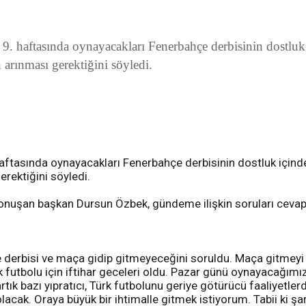
 haftasında oynayacakları Fenerbahçe derbisinin dostluk iç
 arınması gerektiğini söyledi.
ftasında oynayacakları Fenerbahçe derbisinin dostluk içinde g
rektiğini söyledi.
konuşan başkan Dursun Özbek, gündeme ilişkin soruları cevap
çe derbisi ve maça gidip gitmeyeceğini soruldu. Maça gitme
rk futbolu için iftihar geceleri oldu. Pazar günü oynayacağımı
rtık bazı yıpratıcı, Türk futbolunu geriye götürücü faaliyet
lacak. Oraya büyük bir ihtimalle gitmek istiyorum. Tabii ki ş