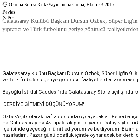
⏱
Okuma Süresi 3 dk
•
Yayınlanma Cuma, Ekim 23 2015
Paylaş
X Post
Galatasaray Kulübü Başkanı Dursun Özbek, Süper Lig'in 9.
yıpratıcı ve Türk futbolunu geriye götürücü faaliyetlerden
Galatasaray Kulübü Başkanı Dursun Özbek, Süper Lig'in 9. ha
ve Türk futbolunu geriye götürücü faaliyetlerden arınması ge
Beyoğlu İstiklal Caddesi'nde Galatasaray Store açılışında 
'DERBİYE GİTMEYİ DÜŞÜNÜYORUM'
Özbek'e, ilk olarak hafta sonunda oynayacakları Fenerbah
de Galatasaray da Avrupalı rakiplerini yendi. Dolayısıyla Tü
içerisinde geçeceğini ümit ediyorum ve bekliyorum. Bizim a
hazırladım. Pazar günü dostluk içinde oynanacak bir derbi o