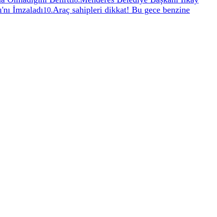
'nı İmzaladı
Araç sahipleri dikkat! Bu gece benzine
10
.