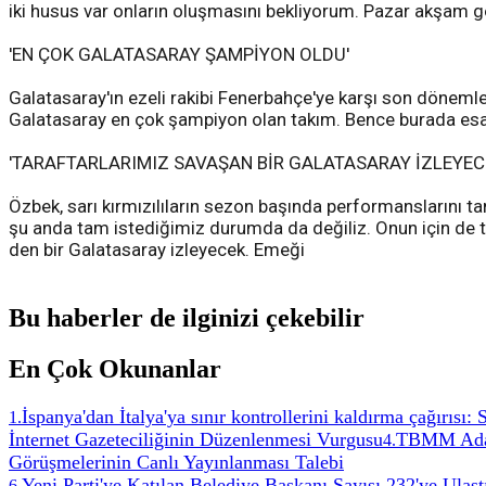
iki husus var onların oluşmasını bekliyorum. Pazar akşam g
'EN ÇOK GALATASARAY ŞAMPİYON OLDU'
Galatasaray'ın ezeli rakibi Fenerbahçe'ye karşı son dönemle
Galatasaray en çok şampiyon olan takım. Bence burada esa
'TARAFTARLARIMIZ SAVAŞAN BİR GALATASARAY İZLEYEC
Özbek, sarı kırmızılıların sezon başında performanslarını t
şu anda tam istediğimiz durumda da değiliz. Onun için de 
den bir Galatasaray izleyecek. Emeği
Bu haberler de ilginizi çekebilir
En Çok Okunanlar
İspanya'dan İtalya'ya sınır kontrollerini kaldırma çağırısı:
1
.
İnternet Gazeteciliğinin Düzenlenmesi Vurgusu
TBMM Adale
4
.
Görüşmelerinin Canlı Yayınlanması Talebi
Yeni Parti'ye Katılan Belediye Başkanı Sayısı 232'ye Ulaşt
6
.