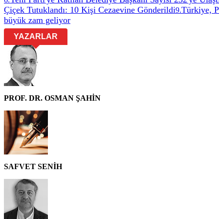
Çiçek Tutuklandı: 10 Kişi Cezaevine Gönderildi
Türkiye, 
9
.
büyük zam geliyor
YAZARLAR
PROF. DR. OSMAN ŞAHİN
SAFVET SENİH