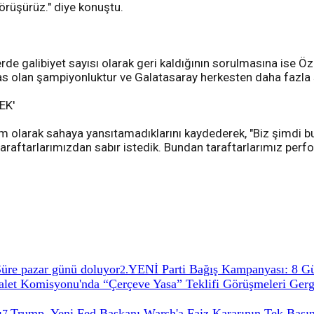
örüşürüz." diye konuştu.
rde galibiyet sayısı olarak geri kaldığının sorulmasına ise 
s olan şampiyonluktur ve Galatasaray herkesten daha fazla 
EK'
am olarak sahaya yansıtamadıklarını kaydederek, "Biz şimdi bu
taraftarlarımızdan sabır istedik. Bundan taraftarlarımız per
 Süre pazar günü doluyor
YENİ Parti Bağış Kampanyası: 8 G
2
.
t Komisyonu'nda “Çerçeve Yasa” Teklifi Görüşmeleri Gerg
ı
Trump, Yeni Fed Başkanı Warsh'a Faiz Kararının Tek Başın
7
.