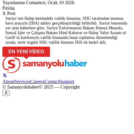
Yayınlanma Cumartesi, Ocak 10 2026
Paylaş
X Post
Suriye’nin Halep kentindeki valilik binasına, SDG tarafından insansız
hava aracıyla (İHA) saldırı gerçekleştirildiği bildirildi. Suriye basınında
yer alan haberlere göre; Suriye Enformasyon Bakanı Hamza Mustafa,
Sosyal İşler ve Çalışma Bakanı Hind Kabavat ve Halep Valisi Azzam el-
Garib’in katılımıyla valilik binasında basın toplantısı düzenlendiği
sırada, terör örgütü SDG valilik binasını İHA ile hedef aldı.
EN YENİ VİDEO
About
Services
Careers
Contact
Support
© Samanyoluhaber
© 2025 — Copyright
X