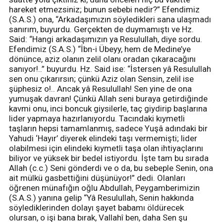
hareket etmezsiniz; bunun sebebi nedir?” Efendimiz
(S.A.S.) ona, “Arkadaşımızın söyledikleri sana ulaşmadı
sanırım, buyurdu. Gerçekten de duymamıştı ve Hz.
Said: “Hangi arkadaşımızın ya Resulullah, diye sordu.
Efendimiz (S.A.S.) “İbn-i Übeyy, hem de Medine’ye
dönünce, aziz olanın zelil olanı oradan çıkaracağını
sanıyor!..” buyurdu. Hz. Said ise: “İstersen yâ Resulullah
sen onu çıkarırsın; çünkü Aziz olan Sensin, zelil ise
şüphesiz o!.. Ancak yâ Resulullah! Sen yine de ona
yumuşak davran! Çünkü Allah seni buraya getirdiğinde
kavmi onu, inci boncuk giysilerle, taç giydirip başlarına
lider yapmaya hazırlanıyordu. Tacındaki kıymetli
taşların hepsi tamamlanmış, sadece Yuşâ adındaki bir
Yahudi ‘Hayır’ diyerek elindeki taşı vermemişti; lider
olabilmesi için elindeki kıymetli taşa olan ihtiyaçlarını
biliyor ve yüksek bir bedel istiyordu. İşte tam bu sırada
Allah (c.c.) Seni gönderdi ve o da, bu sebeple Senin, ona
ait mülkü gasbettiğini düşünüyor!” dedi. Olanları
öğrenen münafığın oğlu Abdullah, Peygamberimizin
(S.A.S.) yanına gelip “Yâ Resulullah, Senin hakkında
söylediklerinden dolayı şayet babamı öldürecek
olursan, o işi bana bırak, Vallahî ben, daha Sen şu