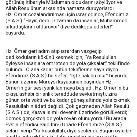
görünüş itibariyle Müslüman olduklarını söylüyor ve
Allah Resulünün arkasında namaza duruyorlardı.
Hz. Ömer cezalandırılması için ısrar edince, Efendimiz
(S.A.S.) “Hayır, dedi. O zaman da insanlar, Muhammed
arkadaşlarını öldürüyor’ diye dedikodu ederler!”
buyurdu.
Hz. Ömer geri adım atıp ısrardan vazgeçip
dedikoduların kökünü kesmek için, “Ya Resulullah
öyleyse insanlara emretsen de yola çıksalar,” teklifinde
bulundu. O ana kadar bütün tekliflerine hayır diyen
Efendimiz (S.A.S.) bu sefer: “İşte bak bu olur” buyurdu.
Bunun üzerine Müreysi kuyusunun başından Hz.
Ömer’in gür sesi yankılanmaya başladı. Hz. Ömer’in bu
çıkışı, ashabı bir anlık tereddüde sevketmişti; zira
günün orta vakti ve bu kadar güneş altında yola çıkmak
Resulullah’ın âdeti değildi. Çok geçmeden Allah Resulü
(S.A.S.) de, Kasva isimli devenin üzerinde görülüverdi;
demek gerçekten de yola revân olunuyordu! Bu arada
Evs’in efendisi Said İbn-i Ubâde Efendimize (S.A.S.)
selam verip “Yâ Resulullah, diye seslendi. Bugün öyle bir
saatte yola çıktınız ki, daha önceleri hiç bu vakitte