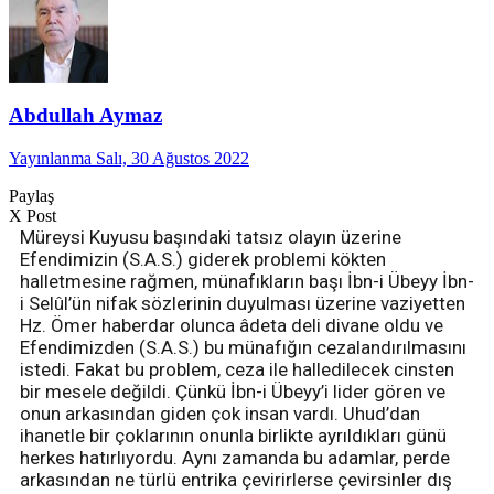
Abdullah Aymaz
Yayınlanma Salı, 30 Ağustos 2022
Paylaş
X Post
Müreysi Kuyusu başındaki tatsız olayın üzerine
Efendimizin (S.A.S.) giderek problemi kökten
halletmesine rağmen, münafıkların başı İbn-i Übeyy İbn-
i Selûl’ün nifak sözlerinin duyulması üzerine vaziyetten
Hz. Ömer haberdar olunca âdeta deli divane oldu ve
Efendimizden (S.A.S.) bu münafığın cezalandırılmasını
istedi. Fakat bu problem, ceza ile halledilecek cinsten
bir mesele değildi. Çünkü İbn-i Übeyy’i lider gören ve
onun arkasından giden çok insan vardı. Uhud’dan
ihanetle bir çoklarının onunla birlikte ayrıldıkları günü
herkes hatırlıyordu. Aynı zamanda bu adamlar, perde
arkasından ne türlü entrika çevirirlerse çevirsinler dış