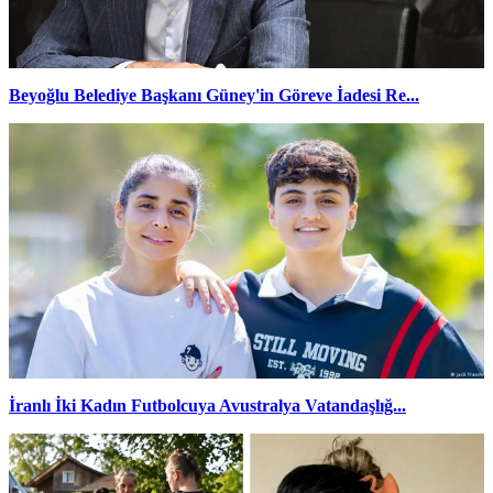
Beyoğlu Belediye Başkanı Güney'in Göreve İadesi Re...
İranlı İki Kadın Futbolcuya Avustralya Vatandaşlığ...