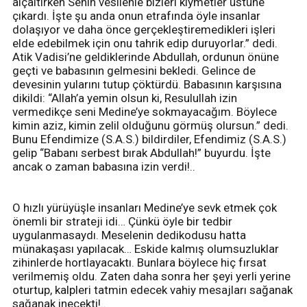
alçaltırken Senin vesilenle bizleri kıymetler üstüne
çıkardı. İşte şu anda onun etrafında öyle insanlar
dolaşıyor ve daha önce gerçekleştiremedikleri işleri
elde edebilmek için onu tahrik edip duruyorlar.” dedi.
Atik Vadisi’ne geldiklerinde Abdullah, ordunun önüne
geçti ve babasının gelmesini bekledi. Gelince de
devesinin yularını tutup çöktürdü. Babasının karşısına
dikildi: “Allah’a yemin olsun ki, Resulullah izin
vermedikçe seni Medine’ye sokmayacağım. Böylece
kimin aziz, kimin zelil olduğunu görmüş olursun.” dedi.
Bunu Efendimize (S.A.S.) bildirdiler, Efendimiz (S.A.S.)
gelip “Babanı serbest bırak Abdullah!” buyurdu. İşte
ancak o zaman babasına izin verdi!..
O hızlı yürüyüşle insanları Medine’ye sevk etmek çok
önemli bir strateji idi… Çünkü öyle bir tedbir
uygulanmasaydı. Meselenin dedikodusu hatta
münakaşası yapılacak… Eskide kalmış olumsuzluklar
zihinlerde hortlayacaktı. Bunlara böylece hiç fırsat
verilmemiş oldu. Zaten daha sonra her şeyi yerli yerine
oturtup, kalpleri tatmin edecek vahiy mesajları sağanak
sağanak inecekti!..