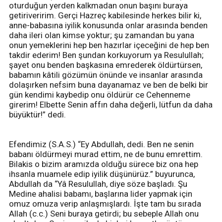
oturduğun yerden kalkmadan onun başını buraya
getiriveririm. Gerçi Hazreç kabilesinde herkes bilir ki,
anne-babasına iyilik konusunda onlar arasında benden
daha ileri olan kimse yoktur; şu zamandan bu yana
onun yemeklerini hep ben hazırlar içeceğini de hep ben
takdir ederim! Ben şundan korkuyorum ya Resulullah;
şayet onu benden başkasına emrederek öldürtürsen,
babamın kâtili gözümün önünde ve insanlar arasında
dolaşırken nefsim buna dayanamaz ve ben de belki bir
gün kendimi kaybedip onu öldürür ce Cehenneme
girerim! Elbette Senin affın daha değerli, lütfun da daha
büyüktür!” dedi.
Efendimiz (S.A.S.) “Ey Abdullah, dedi. Ben ne senin
babanı öldürmeyi murad ettim, ne de bunu emrettim.
Bilakis o bizim aramızda olduğu sürece biz ona hep
ihsanla muamele edip iyilik düşünürüz.” buyurunca,
Abdullah da “Yâ Resulullah, diye söze başladı. Şu
Medine ahalisi babamı, başlarına lider yapmak için
omuz omuza verip anlaşmışlardı. İşte tam bu sırada
Allah (c.c.) Seni buraya getirdi; bu sebeple Allah onu