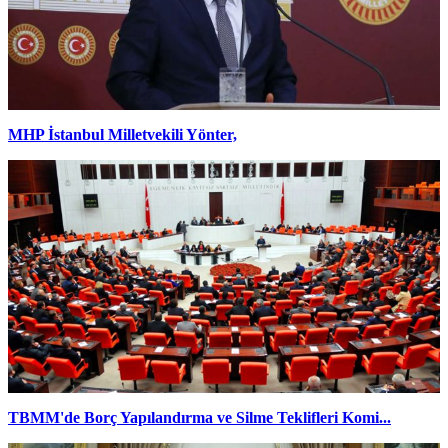
MHP İstanbul Milletvekili Yönter,
TBMM'de Borç Yapılandırma ve Silme Teklifleri Komi...