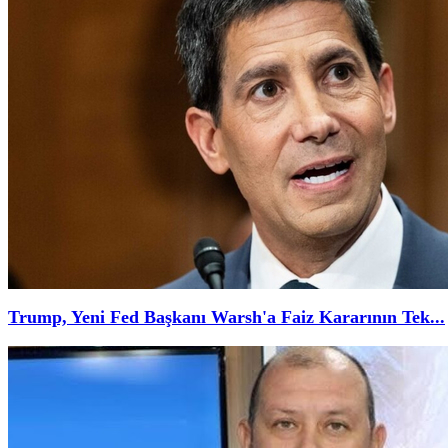
Trump, Yeni Fed Başkanı Warsh'a Faiz Kararının Tek...