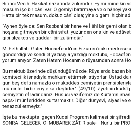
Birinci Vecih: Hakikat nazarında zulümdür. Ey mümine kin v
masum işe bir cânî var. O gemiyi batırmaya ve o hâneyi yakm
Hatta bir tek masum, dokuz cânî olsa; yine o gemi hiçbir adâ
“Aynen öyle de: Sen Rabbanî bir hane ve İlâhî bir gemi olan
hoşuna gitmeyen bir câni sıfatı yüzünden ona kin ve adâv
gibi alçakca ve gaddar bir zulümdür.”
M. Fethullah Gülen Hocaefendi’nin Erzurum’daki medrese ar
gönderdiği ve kendi el yazısıyla yazdığı mektubu, Hocaefe
yorumlanıyor. Zaten Hatem Hocanın o rüyasından sonra Ho
Bu mektub üzerinde düşündüğümüzde: Rüyalarda bazan bir ke
komitecilik isnadıyla mahkum ettirmek istiyorlar. Üstad da di
gün beş defa namazla o mukaddes cemiyetin prensipleriyl
müminler birbirleriyle kardeştirler.’ (49/10) âyetinin kuds
cemiyetin efradındanız. Hususî vazifemiz de Kur’an’ın îmanî h
haps-i münferidden kurtarmaktır. Diğer dünyevî, siyasî ve en
tenezzül etmeyiz.”
İşte bu mektupta geçen Kudsi Program kelimesi bir şifredir. 
SONRA GELECEK O MÜBAREK ZÂT, Risale-i Nur’u bir PROGR