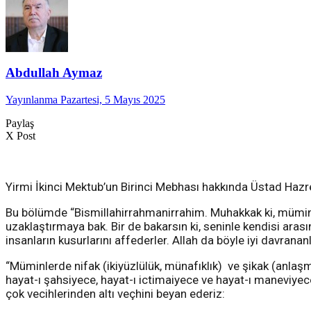
Abdullah Aymaz
Yayınlanma Pazartesi, 5 Mayıs 2025
Paylaş
X Post
Yirmi İkinci Mektub’un Birinci Mebhası hakkında Üstad Hazre
Bu bölümde “Bismillahirrahmanirrahim. Muhakkak ki, müminler
uzaklaştırmaya bak. Bir de bakarsın ki, seninle kendisi arası
insanların kusurlarını affederler. Allah da böyle iyi davrananl
“Müminlerde nifak (ikiyüzlülük, münafıklık) ve şikak (anlaşm
hayat-ı şahsiyece, hayat-ı ictimaiyece ve hayat-ı maneviyec
çok vecihlerinden altı veçhini beyan ederiz: