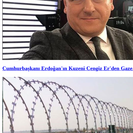
Cumhurbaşkanı Erdoğan'ın Kuzeni Cengiz Er'den Gaze.