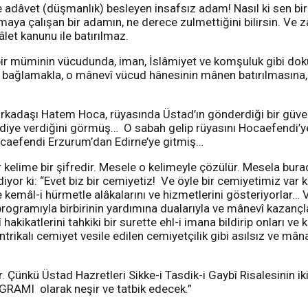
e adâvet (düşmanlık) besleyen insafsız adam! Nasıl ki sen b
aya çalışan bir adamın, ne derece zulmettiğini bilirsin. Ve z
let kanunu ile batırılmaz.
 bir müminin vücudunda, iman, İslâmiyet ve komşuluk gibi dok
et bağlamakla, o mânevî vücud hânesinin mânen batırılmasın
kadaşı Hatem Hoca, rüyasında Üstad’ın gönderdiği bir güveç 
ndiye verdiğini görmüş… O sabah gelip rüyasını Hocaefendi’
caefendi Erzurum’dan Edirne’ye gitmiş…
lime bir şifredir. Mesele o kelimeyle çözülür. Mesela bura
yor ki: “Evet biz bir cemiyetiz! Ve öyle bir cemiyetimiz var ki
e kemâl-i hürmetle alâkalarını ve hizmetlerini gösteriyor
î programıyla birbirinin yardımına dualarıyla ve mânevî kazan
akikatlerini tahkiki bir surette ehl-i imana bildirip onları ve
trikalı cemiyet vesile edilen cemiyetçilik gibi asılsız ve mâ
Çünkü Üstad Hazretleri Sikke-i Tasdik-i Gaybî Risalesinin ikin
AMI olarak neşir ve tatbik edecek.”