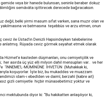
ir gemide veya bir hanede bulunsan, seninle beraber dokuz
âlimliğini semâvâta işittirecek derecede bağıracaksın.
uz değil, belki yirmi masum sıfat varken, sana muzır olan ve
a, yakılmasına ve batmasına teşebbüs ve arzu etmen, onun
ceviz ile Üstad’ın Denizli Hapsindeyken talebelerine
ye anlatmış. Rüyada ceviz görmek seyahat etmek olarak
da Hizmet’e kasteden düşmanları, onu cemiyetçilik ve
; her asırda üç yüz elli milyon dahil mensupları var.. ve her
lar… Ve ‘İNNEME’L-MÜMİNÛNE İHVETÜN (Muhakkak ki,
çlarıyla koşuyorlar. İşte biz, bu mukaddes ve muazzam
 kendimizi idam-ı ebedîden ve daimî, berzahî (kabre ait)
nasız gizli cemiyetle hiçbir münasebetimiz yoktur ve
ci mektubunda diyor ki: “Bu hakikatten anlaşılıyor ki,