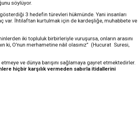
ğunu söylüyor.
n gösterdiği 3 hedefin türevleri hükmünde. Yani insanları
aç var. İhtilaftan kurtulmak için de kardeşliğe, muhabbete ve
rden iki topluluk birbirleriyle vuruşursa, onların arasını
nın ki, O’nun merhametine nâil olasınız” (Hucurat Suresi,
s etmeye ve dünya barışını sağlamaya gayret etmektedirler.
ere hiçbir karşılık vermeden sabırla itidallerini