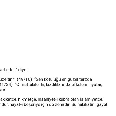
et eder.” diyor.
düzeltin.” (49/10) “Sen kötülüğü en güzel tarzda
1/34) “O muttakiler ki, kızdıklarında öfkelerini yutar,
yor:
hakikatçe, hikmetçe, insaniyet-i kübra olan İslâmiyetçe,
ür, hayat-ı beşeriye için de zehirdir. Şu hakikatın gayet