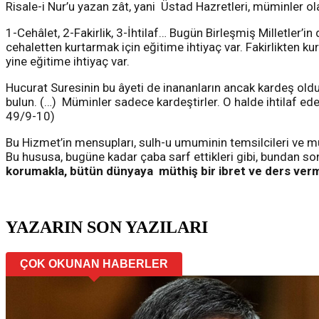
Risale-i Nur’u yazan zât, yani Üstad Hazretleri, müminler o
1-Cehâlet, 2-Fakirlik, 3-İhtilaf… Bugün Birleşmiş Milletler’i
cehaletten kurtarmak için eğitime ihtiyaç var. Fakirlikten k
yine eğitime ihtiyaç var.
Hucurat Suresinin bu âyeti de inananların ancak kardeş oldu
bulun. (…) Müminler sadece kardeştirler. O halde ihtilaf ede
49/9-10)
Bu Hizmet’in mensupları, sulh-u umuminin temsilcileri ve m
Bu hususa, bugüne kadar çaba sarf ettikleri gibi, bundan s
korumakla, bütün dünyaya müthiş bir ibret ve ders vermi
YAZARIN SON YAZILARI
ÇOK OKUNAN HABERLER