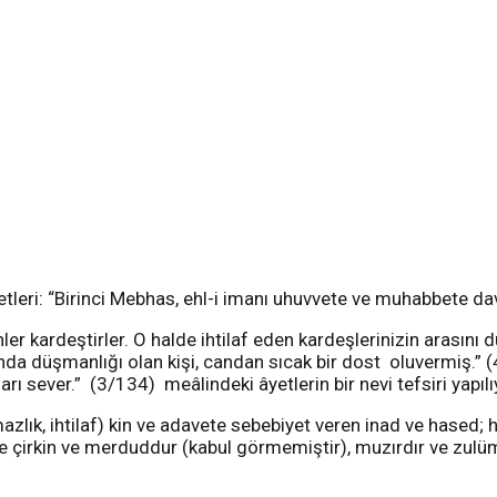
tleri: “Birinci Mebhas, ehl-i imanı uhuvvete ve muhabbete dav
 kardeştirler. O halde ihtilaf eden kardeşlerinizin arasını 
nda düşmanlığı olan kişi, candan sıcak bir dost oluvermiş.” (4
arı sever.” (3/134) meâlindeki âyetlerin bir nevi tefsiri yapılı
azlık, ihtilaf) kin ve adavete sebebiyet veren inad ve hased; 
e çirkin ve merduddur (kabul görmemiştir), muzırdır ve zulümd