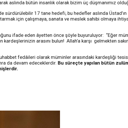
larak aslında bütün insanlık olarak bizim üç düşmanımız oldu
n de sürdürülebilir 17 tane hedefi, bu hedefler aslında Üstad’ı
urtarmak için çalışmaya, sanata ve meslek sahibi olmaya ihtiy
ğunu ifade eden âyetten önce şöyle buyuruluyor: “Eğer müminle
n kardeşlerinizin arasını bulun! Allah’a karşı gelmekten sakı
uhabbet fedâileri olarak müminler arasındaki kardeşliği tesi
onra da devam edeceklerdir.
Bu süreçte yapılan bütün zulüml
şlerdir.