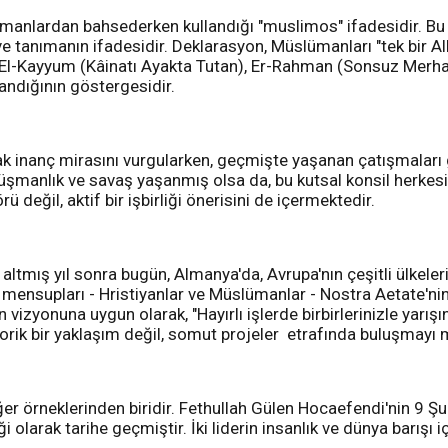
slümanlardan bahsederken kullandığı "muslimos" ifadesidir. Bu
e tanımanın ifadesidir. Deklarasyon, Müslümanları "tek bir All
), El-Kayyum (Kâinatı Ayakta Tutan), Er-Rahman (Sonsuz Merha
landığının göstergesidir.
inanç mirasını vurgularken, geçmişte yaşanan çatışmaları ge
şmanlık ve savaş yaşanmış olsa da, bu kutsal konsil herkesi 
değil, aktif bir işbirliği önerisini de içermektedir.
 altmış yıl sonra bugün, Almanya'da, Avrupa'nın çeşitli ülkel
 mensupları - Hristiyanlar ve Müslümanlar - Nostra Aetate'nin
n vizyonuna uygun olarak, "Hayırlı işlerde birbirlerinizle yarışı
teorik bir yaklaşım değil, somut projeler etrafında buluşmayı
ğer örneklerinden biridir. Fethullah Gülen Hocaefendi'nin 9 Şu
olarak tarihe geçmiştir. İki liderin insanlık ve dünya barışı 