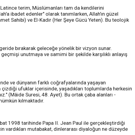
 Latince terim, Müslümanları tam da kendilerini
ah'a ibadet edenler" olarak tanımlarken, Allah'ın güzel
met Sahibi) ve El-Kadir (Her Şeye Gücü Yeten). Bu teolojik
ride bırakarak geleceğe yönelik bir vizyon sunar.
geçmişi unutmaya ve samimi bir şekilde karşılıklı anlayış
erinde ve dünyanın farklı coğrafyalarında yaşayan
 çizdiği ufuklar içerisinde, yaşadıkları toplumlarda herkesin
nız." (Mâide Suresi, 48. Ayet). Bu ortak çaba alanları -
 mümkün kılmaktadır.
bat 1998 tarihinde Papa II. Jean Paul ile gerçekleştirdiği
için vardıkları mutabakat, dinlerarası diyaloğun ne düzeyde