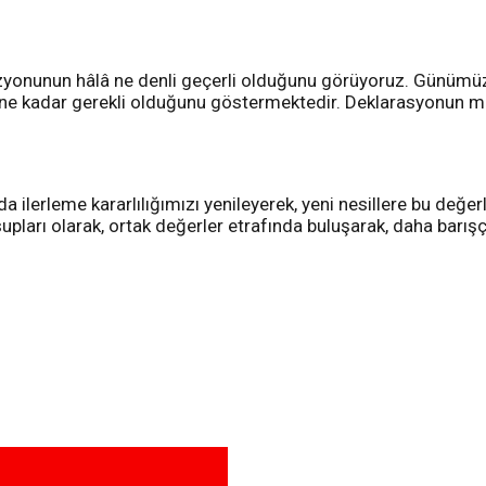
yonunun hâlâ ne denli geçerli olduğunu görüyoruz. Günümüz dü
ın ne kadar gerekli olduğunu göstermektedir. Deklarasyonun m
ilerleme kararlılığımızı yenileyerek, yeni nesillere bu değe
pları olarak, ortak değerler etrafında buluşarak, daha barışçıl