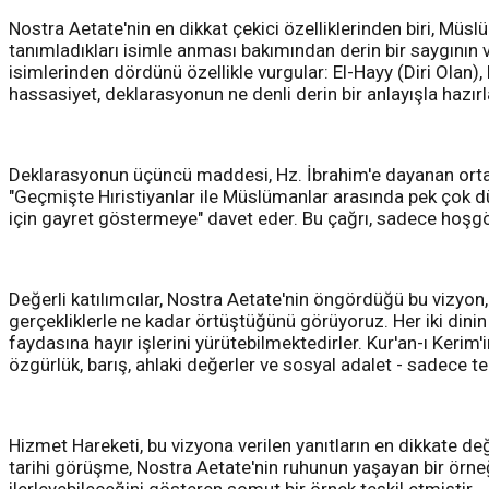
Nostra Aetate'nin en dikkat çekici özelliklerinden biri, Mü
tanımladıkları isimle anması bakımından derin bir saygının v
isimlerinden dördünü özellikle vurgular: El-Hayy (Diri Olan
hassasiyet, deklarasyonun ne denli derin bir anlayışla hazır
Deklarasyonun üçüncü maddesi, Hz. İbrahim'e dayanan ortak 
"Geçmişte Hıristiyanlar ile Müslümanlar arasında pek çok dü
için gayret göstermeye" davet eder. Bu çağrı, sadece hoşgörü 
Değerli katılımcılar, Nostra Aetate'nin öngördüğü bu vizyon,
gerçekliklerle ne kadar örtüştüğünü görüyoruz. Her iki dinin
faydasına hayır işlerini yürütebilmektedirler. Kur'an-ı Kerim'i
özgürlük, barış, ahlaki değerler ve sosyal adalet - sadece 
Hizmet Hareketi, bu vizyona verilen yanıtların en dikkate de
tarihi görüşme, Nostra Aetate'nin ruhunun yaşayan bir örneği 
ilerleyebileceğini gösteren somut bir örnek teşkil etmiştir.