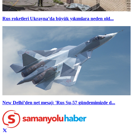
Rus roketleri Ukrayna’da büyük yıkımlara neden old...
New Delhi’den net mesaj: 'Rus Su-57 gündemimizde d...