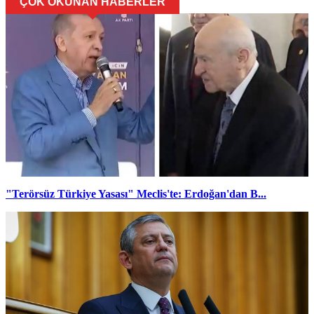
ÇOK OKUNAN HABERLER
"Terörsüz Türkiye Yasası" Meclis'te: Erdoğan'dan B...