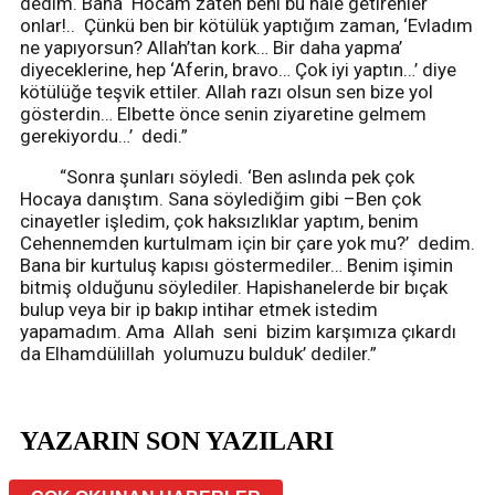
dedim. Bana ‘Hocam zaten beni bu hale getirenler
onlar!.. Çünkü ben bir kötülük yaptığım zaman, ‘Evladım
ne yapıyorsun? Allah’tan kork… Bir daha yapma’
diyeceklerine, hep ‘Aferin, bravo… Çok iyi yaptın…’ diye
kötülüğe teşvik ettiler. Allah razı olsun sen bize yol
gösterdin… Elbette önce senin ziyaretine gelmem
gerekiyordu…’ dedi.”
“Sonra şunları söyledi. ‘Ben aslında pek çok
Hocaya danıştım. Sana söylediğim gibi –Ben çok
cinayetler işledim, çok haksızlıklar yaptım, benim
Cehennemden kurtulmam için bir çare yok mu?’ dedim.
Bana bir kurtuluş kapısı göstermediler… Benim işimin
bitmiş olduğunu söylediler. Hapishanelerde bir bıçak
bulup veya bir ip bakıp intihar etmek istedim
yapamadım. Ama Allah seni bizim karşımıza çıkardı
da Elhamdülillah yolumuzu bulduk’ dediler.”
YAZARIN SON YAZILARI