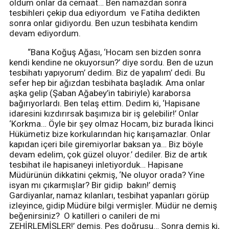
oldum onlar da cemaat… Ben namazdan sonra
tesbihleri çekip dua ediyordum ve Fatiha dedikten
sonra onlar gidiyordu. Ben uzun tesbihata kendim
devam ediyordum.
“Bana Koğuş Ağası, ‘Hocam sen bizden sonra
kendi kendine ne okuyorsun?’ diye sordu. Ben de uzun
tesbihatı yapıyorum’ dedim. Biz de yapalım’ dedi. Bu
sefer hep bir ağızdan tesbihata başladık. Ama onlar
aşka gelip (Şaban Ağabey’in tabiriyle) karaborsa
bağırıyorlardı. Ben telaş ettim. Dedim ki, ‘Hapisane
idaresini kızdırırsak başımıza bir iş gelebilir!’ Onlar
‘Korkma… Öyle bir şey olmaz Hocam, biz burada İkinci
Hükümetiz bize korkularından hiç karışamazlar. Onlar
kapıdan içeri bile giremiyorlar baksan ya… Biz böyle
devam edelim, çok güzel oluyor.’ dediler. Biz de artık
tesbihat ile hapisaneyi inletiyorduk… Hapisane
Müdürünün dikkatini çekmiş, ‘Ne oluyor orada? Yine
isyan mı çıkarmışlar? Bir gidip bakın!’ demiş
Gardiyanlar, namaz kılanları, tesbihat yapanları görüp
izleyince, gidip Müdüre bilgi vermişler. Müdür ne demiş
beğenirsiniz? O katilleri o canileri de mi
ZEHİRLEMİŞLER!’ demiş. Pes doğrusu… Sonra demiş ki,