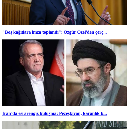
"Boş kağıtlara imza toplandı": Özgür Özel'den çerç...
İran’da esrarengiz buluşma: Pezeşkiyan, karanlık b...