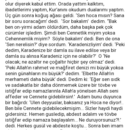
olur diyerek kabul ettim. Orada yattım kalktım,
ibadetlerimi yaptım, Kur’anını okudum dualarımı yaptım.
Üç gün sonra koğuş ağası geldi. ‘Sen hoca mısın? Sana
bir soru soracağım’ dedi. ‘Sor bakalım’ dedim. “Bak
ben on-yirmi adam öldürdüm, daha başka pek çok
cürümler işledim. Şimdi ben Cennetlik miyim yoksa
Cehennemlik miyim? Söyle bakalım’ dedi. Ben de ona
‘Sen nerelisin?’ diye sordum. ‘Karadenizliyim’ dedi. ‘Peki
dedim, Karadenize bir damla su ilave edilse veya bir
damla su alınsa Karadeniz için ne olabilir?’ O ‘Ne
olacak; ne azaltır ne çoğaltır hiçbir şey olmaz’ dedi.
‘Peki Allah’ın rahmet ve mağfiret denizi mi büyük yoksa
senin günahların mı büyük?’ dedim. ‘Elbette Allah’ın
merhameti daha büyük’ dedi. Dedim ki: ‘Eğer sen sıdk
ve sadakatla bir daha dönmemek üzere bir tövbe ve
istiğfar edip namazlarınla Allah’a yönelsen Allah seni
affeder ve Cennete gidebilirsin!.’ Adam bunu duyunca
bir bağırdı: ‘Ulen deyyuslar, baksanız ya Hoca ne diyor!..
Ben bile Cennete gidebilecekmişim… Sizler haydi haydi
gidersiniz. Hemen gusledip, abdest adalım ve tövbe
istiğfar edip namaza başlayalım… Ne duruyorsunuz?!.’
dedi. Herkes gusül ve abdeste koştu… Sonra ben imam