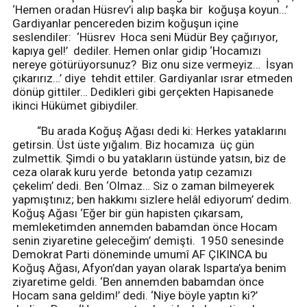
‘Hemen oradan Hüsrev’i alıp başka bir koğuşa koyun…’
Gardiyanlar pencereden bizim koğuşun içine
seslendiler: ‘Hüsrev Hoca seni Müdür Bey çağırıyor,
kapıya gel!’ dediler. Hemen onlar gidip ‘Hocamızı
nereye götürüyorsunuz? Biz onu size vermeyiz… İsyan
çıkarırız…’ diye tehdit ettiler. Gardiyanlar ısrar etmeden
dönüp gittiler… Dedikleri gibi gerçekten Hapisanede
ikinci Hükümet gibiydiler.
“Bu arada Koğuş Ağası dedi ki: Herkes yataklarını
getirsin. Üst üste yığalım. Biz hocamıza üç gün
zulmettik. Şimdi o bu yatakların üstünde yatsın, biz de
ceza olarak kuru yerde betonda yatıp cezamızı
çekelim’ dedi. Ben ‘Olmaz… Siz o zaman bilmeyerek
yapmıştınız; ben hakkımı sizlere helâl ediyorum’ dedim.
Koğuş Ağası ‘Eğer bir gün hapisten çıkarsam,
memleketimden annemden babamdan önce Hocam
senin ziyaretine geleceğim’ demişti. 1950 senesinde
Demokrat Parti döneminde umumî AF ÇIKINCA bu
Koğuş Ağası, Afyon’dan yayan olarak Isparta’ya benim
ziyaretime geldi. ‘Ben annemden babamdan önce
Hocam sana geldim!’ dedi. ‘Niye böyle yaptın ki?’