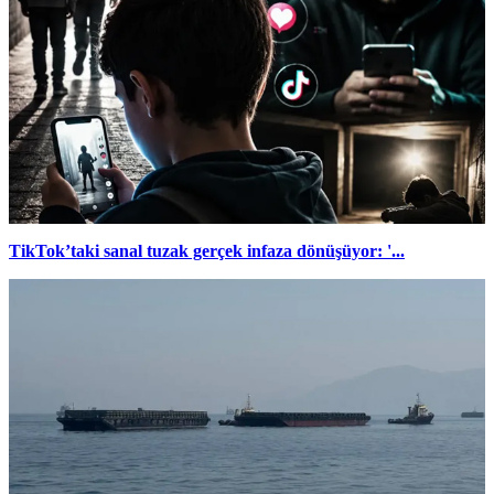
TikTok’taki sanal tuzak gerçek infaza dönüşüyor: '...