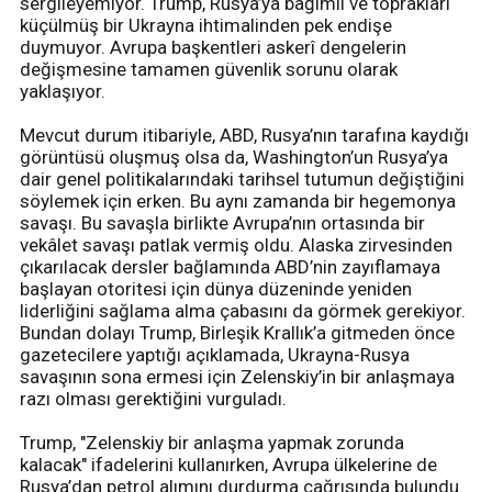
sergileyemiyor. Trump, Rusya’ya bağımlı ve toprakları
küçülmüş bir Ukrayna ihtimalinden pek endişe
duymuyor. Avrupa başkentleri askerî dengelerin
değişmesine tamamen güvenlik sorunu olarak
yaklaşıyor.
Mevcut durum itibariyle, ABD, Rusya’nın tarafına kaydığı
görüntüsü oluşmuş olsa da, Washington’un Rusya’ya
dair genel politikalarındaki tarihsel tutumun değiştiğini
söylemek için erken. Bu aynı zamanda bir hegemonya
savaşı. Bu savaşla birlikte Avrupa’nın ortasında bir
vekâlet savaşı patlak vermiş oldu. Alaska zirvesinden
çıkarılacak dersler bağlamında ABD’nin zayıflamaya
başlayan otoritesi için dünya düzeninde yeniden
liderliğini sağlama alma çabasını da görmek gerekiyor.
Bundan dolayı Trump, Birleşik Krallık’a gitmeden önce
gazetecilere yaptığı açıklamada, Ukrayna-Rusya
savaşının sona ermesi için Zelenskiy’in bir anlaşmaya
razı olması gerektiğini vurguladı.
Trump, "Zelenskiy bir anlaşma yapmak zorunda
kalacak" ifadelerini kullanırken, Avrupa ülkelerine de
Rusya’dan petrol alımını durdurma çağrısında bulundu.