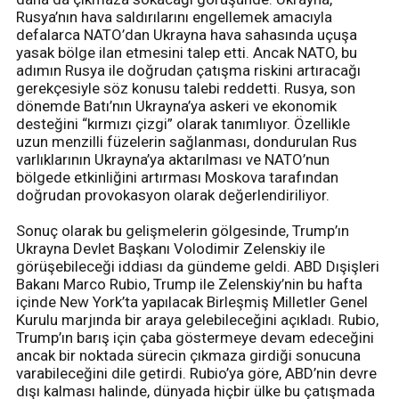
Rusya’nın hava saldırılarını engellemek amacıyla
defalarca NATO’dan Ukrayna hava sahasında uçuşa
yasak bölge ilan etmesini talep etti. Ancak NATO, bu
adımın Rusya ile doğrudan çatışma riskini artıracağı
gerekçesiyle söz konusu talebi reddetti. Rusya, son
dönemde Batı’nın Ukrayna’ya askeri ve ekonomik
desteğini “kırmızı çizgi” olarak tanımlıyor. Özellikle
uzun menzilli füzelerin sağlanması, dondurulan Rus
varlıklarının Ukrayna’ya aktarılması ve NATO’nun
bölgede etkinliğini artırması Moskova tarafından
doğrudan provokasyon olarak değerlendiriliyor.
Sonuç olarak bu gelişmelerin gölgesinde, Trump’ın
Ukrayna Devlet Başkanı Volodimir Zelenskiy ile
görüşebileceği iddiası da gündeme geldi. ABD Dışişleri
Bakanı Marco Rubio, Trump ile Zelenskiy’nin bu hafta
içinde New York’ta yapılacak Birleşmiş Milletler Genel
Kurulu marjında bir araya gelebileceğini açıkladı. Rubio,
Trump’ın barış için çaba göstermeye devam edeceğini
ancak bir noktada sürecin çıkmaza girdiği sonucuna
varabileceğini dile getirdi. Rubio’ya göre, ABD’nin devre
dışı kalması halinde, dünyada hiçbir ülke bu çatışmada