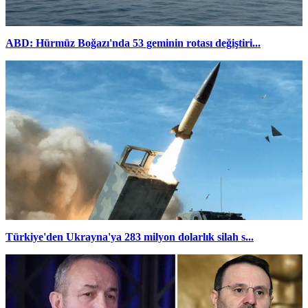
ABD: Hürmüz Boğazı'nda 53 geminin rotası değiştiri...
Türkiye'den Ukrayna'ya 283 milyon dolarlık silah s...