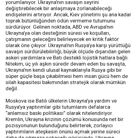
yorumlanıyor. Ukrayna’nın savaşın seyrini
değiştirebilecek bir anlaşmaya zorlanabileceği
endişelerini artırıyor. Ancak, Kiev yönetimi şu ana kadar
toprak bütünlüğünden ödün vermeme tutumunu
sürdürüyor. Gelinen noktada, ABD ve Avrupa’nın
Ukrayna’ya olan desteğinin süresi ve koşulları,
çatışmanın geleceğini belirleyecek en kritik faktör
olarak öne çıkıyor. Ukrayna’nın Rusya’ya karşı yürüttüğü
savaşın sürdürülebilirliği, büyük ölçüde dışarıdan gelen
askeri yardımlara ve Batı destekli lojistik hatlara bağlı.
Nitekim, üç yılı aşkın süredir devam eden bu savaşta,
Ukrayna’nın kendi ulusal kaynaklarıyla Rusya gibi bir
süper güçle başa çıkabilmesi hem insan gücü hem de
silah kapasitesi bakımından stratejik olarak mümkün
değil.
Moskova ise Batılı ülkelerin Ukrayna’ya yardım ve
Rusya’ya yaptırımlar gibi tutumlarını defalarca
“anlamsız baskı politikası” olarak nitelendiriyor.
Kremlin, Ukrayna krizinin çözümü konusunda net bir
pozisyonunun bulunduğunu belirterek, zorlayıcı
yaptırımların ateşkesin önünü açmak yerine süreci
daha da çıkmaza sokacağı görüşünde. Ukrayna,