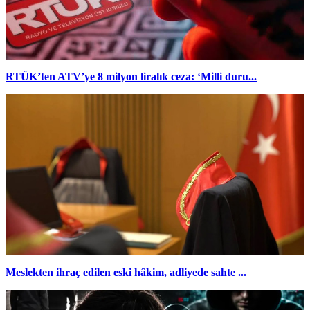
RTÜK’ten ATV’ye 8 milyon liralık ceza: ‘Milli duru...
Meslekten ihraç edilen eski hâkim, adliyede sahte ...