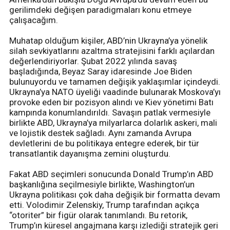
gerilimdeki değişen paradigmaları konu etmeye
çalışacağım.
Muhatap olduğum kişiler, ABD’nin Ukrayna’ya yönelik
silah sevkiyatlarını azaltma stratejisini farklı açılardan
değerlendiriyorlar. Şubat 2022 yılında savaş
başladığında, Beyaz Saray idaresinde Joe Biden
bulunuyordu ve tamamen değişik yaklaşımlar içindeydi.
Ukrayna’ya NATO üyeliği vaadinde bulunarak Moskova’yı
provoke eden bir pozisyon alındı ve Kiev yönetimi Batı
kampında konumlandırıldı. Savaşın patlak vermesiyle
birlikte ABD, Ukrayna’ya milyarlarca dolarlık askeri, mali
ve lojistik destek sağladı. Aynı zamanda Avrupa
devletlerini de bu politikaya entegre ederek, bir tür
transatlantik dayanışma zemini oluşturdu.
Fakat ABD seçimleri sonucunda Donald Trump’ın ABD
başkanlığına seçilmesiyle birlikte, Washington’un
Ukrayna politikası çok daha değişik bir formatta devam
etti. Volodimir Zelenskiy, Trump tarafından açıkça
“otoriter” bir figür olarak tanımlandı. Bu retorik,
Trump’ın küresel angajmana karşı izlediği stratejik geri