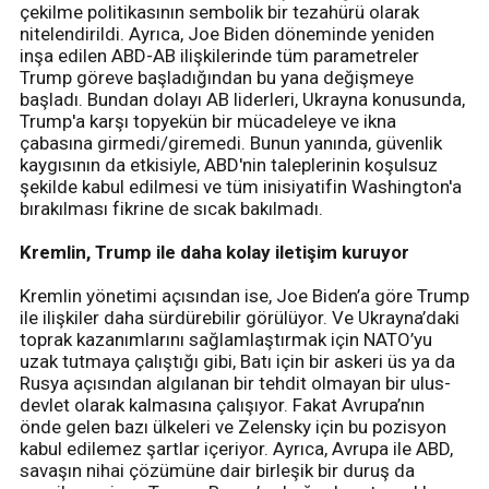
çekilme politikasının sembolik bir tezahürü olarak
nitelendirildi. Ayrıca, Joe Biden döneminde yeniden
inşa edilen ABD-AB ilişkilerinde tüm parametreler
Trump göreve başladığından bu yana değişmeye
başladı. Bundan dolayı AB liderleri, Ukrayna konusunda,
Trump'a karşı topyekün bir mücadeleye ve ikna
çabasına girmedi/giremedi. Bunun yanında, güvenlik
kaygısının da etkisiyle, ABD'nin taleplerinin koşulsuz
şekilde kabul edilmesi ve tüm inisiyatifin Washington'a
bırakılması fikrine de sıcak bakılmadı.
Kremlin, Trump ile daha kolay iletişim kuruyor
Kremlin yönetimi açısından ise, Joe Biden’a göre Trump
ile ilişkiler daha sürdürebilir görülüyor. Ve Ukrayna’daki
toprak kazanımlarını sağlamlaştırmak için NATO’yu
uzak tutmaya çalıştığı gibi, Batı için bir askeri üs ya da
Rusya açısından algılanan bir tehdit olmayan bir ulus-
devlet olarak kalmasına çalışıyor. Fakat Avrupa’nın
önde gelen bazı ülkeleri ve Zelensky için bu pozisyon
kabul edilemez şartlar içeriyor. Ayrıca, Avrupa ile ABD,
savaşın nihai çözümüne dair birleşik bir duruş da