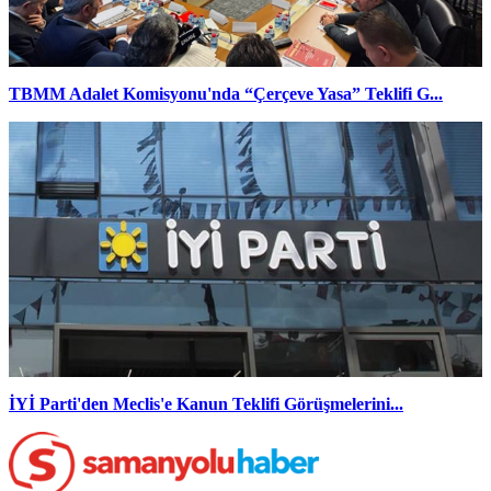
TBMM Adalet Komisyonu'nda “Çerçeve Yasa” Teklifi G...
İYİ Parti'den Meclis'e Kanun Teklifi Görüşmelerini...