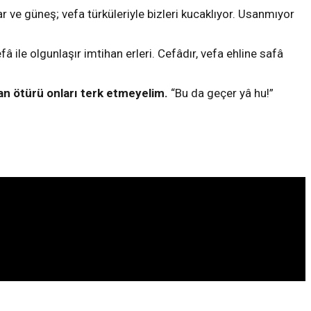
ar ve güneş; vefa türküleriyle bizleri kucaklıyor. Usanmıyor
fâ ile olgunlaşır imtihan erleri. Cefâdır, vefa ehline safâ
an ötürü onları terk etmeyelim.
“Bu da geçer yâ hu!”