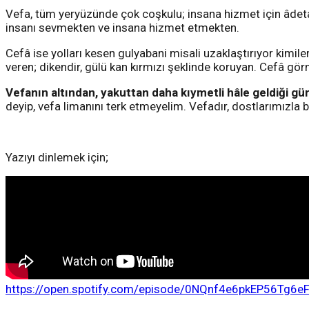
Vefa, tüm yeryüzünde çok coşkulu; insana hizmet için âdeta ya
insanı sevmekten ve insana hizmet etmekten.
Cefâ ise yolları kesen gulyabani misali uzaklaştırıyor kimiler
veren; dikendir, gülü kan kırmızı şeklinde koruyan. Cefâ görme
Vefanın altından, yakuttan daha kıymetli hâle geldiği g
deyip, vefa limanını terk etmeyelim. Vefadır, dostlarımızla ber
Yazıyı dinlemek için;
https://open.spotify.com/episode/0NQnf4e6pkEP56Tg6