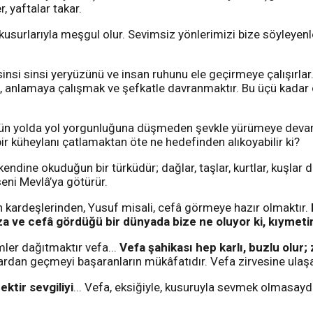
r, yaftalar takar.
usurlarıyla meşgul olur. Sevimsiz yönlerimizi bize söyleyenl
 sinsi sinsi yeryüzünü ve insan ruhunu ele geçirmeye çalışırlar
ek, anlamaya çalışmak ve şefkatle davranmaktır. Bu üçü kadar
n yolda yol yorgunluğuna düşmeden şevkle yürümeye devam e
ir küheylanı çatlamaktan öte ne hedefinden alıkoyabilir ki?
ndine okuduğun bir türküdür; dağlar, taşlar, kurtlar, kuşlar du
seni Mevlâ’ya götürür.
kın kardeşlerinden, Yusuf misali, cefâ görmeye hazır olmaktır.
, eza ve cefâ gördüğü bir dünyada bize ne oluyor ki, kıyme
ler dağıtmaktır vefa...
Vefa şahikası hep karlı, buzlu olur; 
llardan geçmeyi başaranların mükâfatıdır. Vefa zirvesine ulaşan
ktir sevgiliyi
... Vefa, eksiğiyle, kusuruyla sevmek olmasaydı,