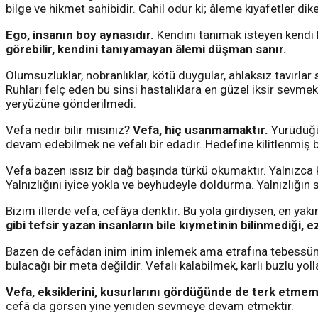
bilge ve hikmet sahibidir. Cahil odur ki; âleme kıyafetler dike
Ego, insanın boy aynasıdır.
Kendini tanımak isteyen kendi k
görebilir, kendini tanıyamayan âlemi düşman sanır.
Olumsuzluklar, nobranlıklar, kötü duygular, ahlaksız tavırlar
Ruhları felç eden bu sinsi hastalıklara en güzel iksir sevm
yeryüzüne gönderilmedi.
Vefa nedir bilir misiniz?
Vefa, hiç usanmamaktır.
Yürüdüğü
devam edebilmek ne vefalı bir edadır. Hedefine kilitlenmiş b
Vefa bazen ıssız bir dağ başında türkü okumaktır. Yalnızca ke
Yalnızlığını iyice yokla ve beyhudeyle doldurma. Yalnızlığın 
Bizim illerde vefa, cefâya denktir. Bu yola girdiysen, en ya
gibi tefsir yazan insanların bile kıymetinin bilinmediği
Bazen de cefâdan inim inim inlemek ama etrafına tebessüm
bulacağı bir meta değildir. Vefalı kalabilmek, karlı buzlu yo
Vefa, eksiklerini, kusurlarını gördüğünde de terk etmeme
cefâ da görsen yine yeniden sevmeye devam etmektir.