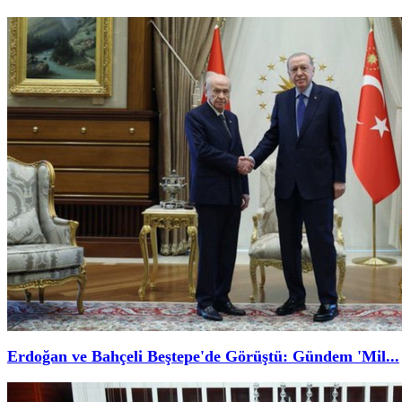
Erdoğan ve Bahçeli Beştepe'de Görüştü: Gündem 'Mil...