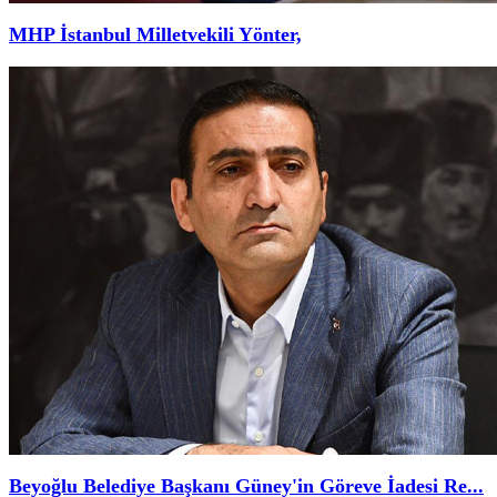
MHP İstanbul Milletvekili Yönter,
Beyoğlu Belediye Başkanı Güney'in Göreve İadesi Re...