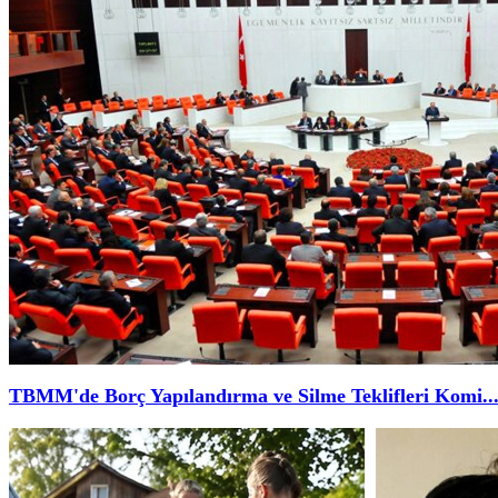
TBMM'de Borç Yapılandırma ve Silme Teklifleri Komi..