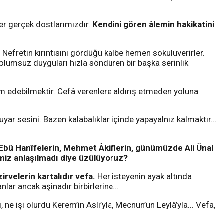
er gerçek dostlarımızdır.
Kendini gören âlemin hakikatini
. Nefretin kırıntısını gördüğü kalbe hemen sokuluverirler.
 olumsuz duyguları hızla söndüren bir başka serinlik
debilmektir. Cefâ verenlere aldırış etmeden yoluna
yar sesini. Bazen kalabalıklar içinde yapayalnız kalmaktır...
Ebû Hanîfelerin, Mehmet Âkiflerin, günümüzde Ali Ünal
timiz anlaşılmadı diye üzülüyoruz?
zirvelerin kartalıdır vefa.
Her isteyenin ayak altında
lar ancak aşinadır birbirlerine...
 ne işi olurdu Kerem’in Aslı’yla, Mecnun’un Leylâ’yla... Vefa,