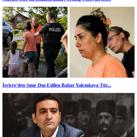
İsviçre'den Sınır Dışı Edilen Bahar Yalçınkaya Tür...