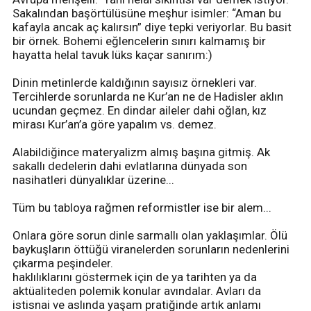
Sakalından başörtülüsüne meşhur isimler: “Aman bu
kafayla ancak aç kalırsın” diye tepki veriyorlar. Bu basit
bir örnek. Bohemi eğlencelerin sınırı kalmamış bir
hayatta helal tavuk lüks kaçar sanırım:)
Dinin metinlerde kaldığının sayısız örnekleri var.
Tercihlerde sorunlarda ne Kur’an ne de Hadisler aklın
ucundan geçmez. En dindar aileler dahi oğlan, kız
mirası Kur’an’a göre yapalım vs. demez.
Alabildiğince materyalizm almış başına gitmiş. Ak
sakallı dedelerin dahi evlatlarına dünyada son
nasihatleri dünyalıklar üzerine...
Tüm bu tabloya rağmen reformistler ise bir alem...
Onlara göre sorun dinle sarmallı olan yaklaşımlar. Ölü
baykuşların öttüğü viranelerden sorunların nedenlerini
çıkarma peşindeler.
haklılıklarını göstermek için de ya tarihten ya da
aktüaliteden polemik konular avındalar. Avları da
istisnai ve aslında yaşam pratiğinde artık anlamı