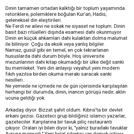
Dinin tamamen ortadan kalktığı bir toplum yaşamında
retoriklere, polemiklere boğulan Kur’an, Hadis,
geleneksel din eleştirileri.
Ne Ferdi ne ailevi ne sokak ne siyaset ne toplum. Dinin
basit bazı ritüelleri dışında esamesi dahi okunmuyor.
Dinin en küçük ahkamları dahi kulaktan dolma malumat
ile biliniyor. Çoğu da eksik veya yanlış bilgiler.
Namaz, gusül gibi en temel, en çok tekrarlanan
hususlarda dahi durum böyle. Hoş üniversite
mezunlarının dahi kitap okumadığı bir ülke değil sanki
bu memleket. Yeni din anlayışı veyahut yeni modern
fıkıh yazılsa birden okuma merakı saracak sanki
nesilleri..
Ne yemede ne içmede ne de gün içerisinde karşılaşılan
herhangi bir durumda, dinin, inancın görüşü nedir, aklın
ucuna geldiği yok.
Arkadaş diyor. Bizzat şahit oldum. Kıbrıs’ta bir devlet
erkanı gezisi. Gazeteci grup bildiğiniz islamcı yazarlar,
gazeteciler. Karşılarına bir tavuk piliç restaurantı
çıkıyor. Oraları iyi bilen diyor ki, "yalnız buradaki tavuklar
Avrupa menşeili." Yani helal sıkıntısı var demek istiyor.