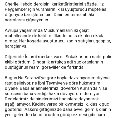
Cherlie Hebdo dergisini karikatüristlerini sözde, Hz
Peygamber için vuranların ikisi uyuşturucu müptelası,
diğeriyse bar işleten biri. Dinin en temel ahlâki
normlarını çiğneyenler.
Avrupa yaşamımda Müslümanların iki çeşit
mahallesinde de kaldım. İlkinde polis ekipleri eksik
olmaz. Her köşede uyuşturucu, kadın satışları, gasplar,
haraçlar vs.
Diğerinde İslamî merkez vardı. Sokaklarında nadir polis
ekibi gördüm. Dindarlık arttıkça adi suç oranlarının
düştüğünün resmî görevliler de farkında.
Bugün Ne Serahziî’ye göre böyle davranıyorum diyene
rast geliniyor, ne İbni Teymiye'ye göre hükmettim
diyene. Babalar annelerimizi döverken Kur’an’da Nisa
suresinin bana verdiği hakla dövüyorum demiyor.
Dedelerimiz de ninelerimizi hadislere dayanarak
aşağılamıyor. Kadına varsa bir kıymetsizlik, klasik güç
gösterisi. Askere gittiğinizde daha evvel gelmiş olanın
yeni gelenden kendini üstün görüp ezmesi gibi ham