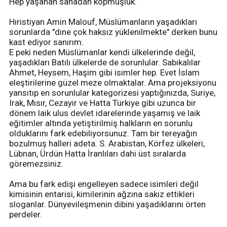
Hep yaşanan sahadan kopmuşluk.
Hıristiyan Amin Malouf, Müslümanların yaşadıkları
sorunlarda "dine çok haksız yüklenilmekte" derken bunu
kast ediyor sanırım.
E peki neden Müslümanlar kendi ülkelerinde değil,
yaşadıkları Batılı ülkelerde de sorunlular. Sabıkalılar
Ahmet, Heysem, Haşim gibi isimler hep. Evet İslam
eleştirilerine güzel meze olmaktalar. Ama projeksiyonu
yansıtıp en sorunlular kategorizesi yaptığınızda, Suriye,
Irak, Mısır, Cezayir ve Hatta Türkiye gibi uzunca bir
dönem laik ulus devlet idarelerinde yaşamış ve laik
eğitimler altında yetiştirilmiş halkların en sorunlu
olduklarını fark edebiliyorsunuz. Tam bir tereyağın
bozulmuş halleri adeta. S. Arabistan, Körfez ülkeleri,
Lübnan, Ürdün Hatta İranlıları dahi üst sıralarda
göremezsiniz.
Ama bu fark edişi engelleyen sadece isimleri değil
kimisinin entarisi, kimilerinin ağzına sakız ettikleri
sloganlar. Dünyevileşmenin dibini yaşadıklarını örten
perdeler.