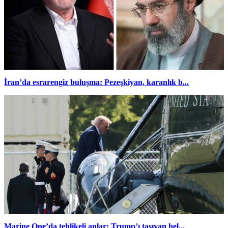
İran’da esrarengiz buluşma: Pezeşkiyan, karanlık b...
Marine One’da tehlikeli anlar: Trump’ı taşıyan hel...