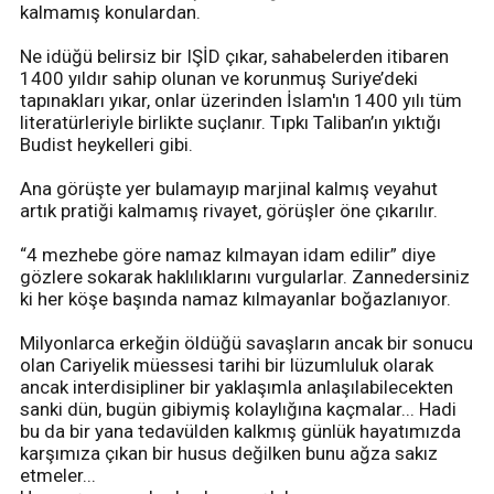
kalmamış konulardan.
Ne idüğü belirsiz bir IŞİD çıkar, sahabelerden itibaren
1400 yıldır sahip olunan ve korunmuş Suriye’deki
tapınakları yıkar, onlar üzerinden İslam'ın 1400 yılı tüm
literatürleriyle birlikte suçlanır. Tıpkı Taliban’ın yıktığı
Budist heykelleri gibi.
Ana görüşte yer bulamayıp marjinal kalmış veyahut
artık pratiği kalmamış rivayet, görüşler öne çıkarılır.
“4 mezhebe göre namaz kılmayan idam edilir” diye
gözlere sokarak haklılıklarını vurgularlar. Zannedersiniz
ki her köşe başında namaz kılmayanlar boğazlanıyor.
Milyonlarca erkeğin öldüğü savaşların ancak bir sonucu
olan Cariyelik müessesi tarihi bir lüzumluluk olarak
ancak interdisipliner bir yaklaşımla anlaşılabilecekten
sanki dün, bugün gibiymiş kolaylığına kaçmalar... Hadi
bu da bir yana tedavülden kalkmış günlük hayatımızda
karşımıza çıkan bir husus değilken bunu ağza sakız
etmeler...