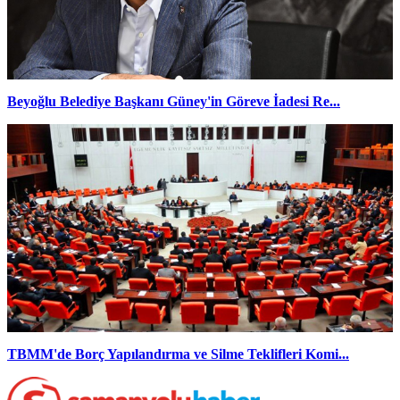
Beyoğlu Belediye Başkanı Güney'in Göreve İadesi Re...
TBMM'de Borç Yapılandırma ve Silme Teklifleri Komi...