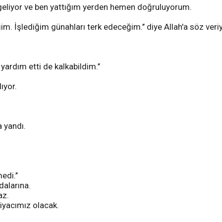
ç geliyor ve ben yattığım yerden hemen doğruluyorum.
m. İşlediğim günahları terk edeceğim.’’ diye Allah'a söz ver
yardım etti de kalkabildim.’’
lıyor.
a yandı.
di.’’
dalarına.
az.
iyacımız olacak.