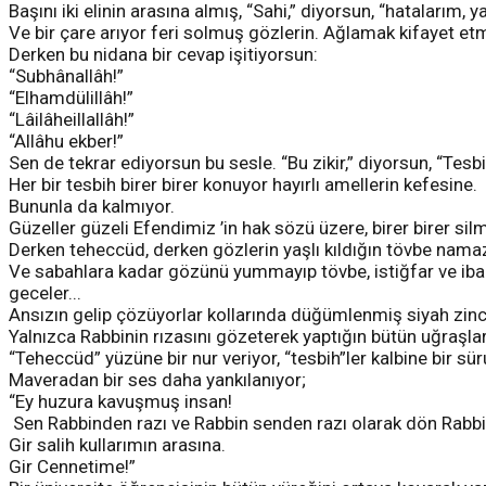
Başını iki elinin arasına almış, “Sahi,” diyorsun, “hatalarım, 
Ve bir çare arıyor feri solmuş gözlerin. Ağlamak kifayet etmiy
Derken bu nidana bir cevap işitiyorsun:
“Subhânallâh!”
“Elhamdülillâh!”
“Lâilâheillallâh!”
“Allâhu ekber!”
Sen de tekrar ediyorsun bu sesle. “Bu zikir,” diyorsun, “Tesbi
Her bir tesbih birer birer konuyor hayırlı amellerin kefesine.
Bununla da kalmıyor.
Güzeller güzeli Efendimiz ’in hak sözü üzere, birer birer silm
Derken teheccüd, derken gözlerin yaşlı kıldığın tövbe namazl
Ve sabahlara kadar gözünü yummayıp tövbe, istiğfar ve ibad
geceler...
Ansızın gelip çözüyorlar kollarında düğümlenmiş siyah zinci
Yalnızca Rabbinin rızasını gözeterek yaptığın bütün uğraşlar
“Teheccüd” yüzüne bir nur veriyor, “tesbih”ler kalbine bir sür
Maveradan bir ses daha yankılanıyor;
“Ey huzura kavuşmuş insan!
Sen Rabbinden razı ve Rabbin senden razı olarak dön Rabbi
Gir salih kullarımın arasına.
Gir Cennetime!”