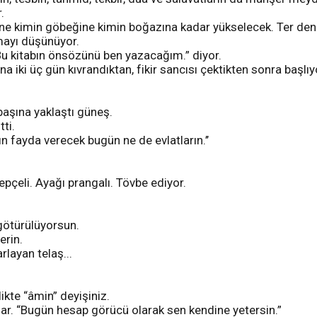
.
zine kimin göbeğine kimin boğazına kadar yükselecek. Ter de
mayı düşünüyor.
u kitabın önsözünü ben yazacağım.” diyor.
a iki üç gün kıvrandıktan, fikir sancısı çektikten sonra başlı
 başına yaklaştı güneş.
tti.
lın fayda verecek bugün ne de evlatların.’’
elepçeli. Ayağı prangalı. Tövbe ediyor.
 götürülüyorsun.
erin.
rlayan telaş...
ikte “âmin” deyişiniz.
orlar. “Bugün hesap görücü olarak sen kendine yetersin.”