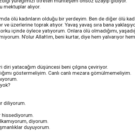
azdığı yüreğimizi titreten muhteşem önsöz uzayıp gidiyor.
u mektuplar alıyor.
da ölü kadınların olduğu bir yerdeyim. Ben de diğer ölü kadın
r ve üzerlerine toprak atıyor. Yavaş yavaş sıra bana yaklaşıyo
“Korku içinde öylece yatıyorum. Onlara ölü olmadığımı, yaşa
iyorum. N’olur Allah’ım, beni kurtar, diye hem yalvarıyor hem
 diri yatacağım düşüncesi beni çılgına çeviriyor.
adığımı göstermeliyim. Canlı canlı mezara gömülmemeliyim.
amıyorum.
 yok?
r diliyorum.
ar hissediyorum.
alkamıyorum, diyorum.
pişmanlıklar duyuyorum.