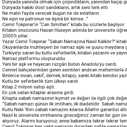
Dünyada yanında olmak için çırpındıkların, yanından kaçıp gi
Dünyada hakiki dost sandıkların, artık seni terk etti.
Ne malın fayda verecek bugün ne de evlatların.
Ne eşin ne patronun ne âşinâ bir kimse...”
Cemil Tokpınar’ın “Can Simitleri” kitabı bu sözlerle başlıyor.
Kitabın önsözünü Hasan Hüseyin adında bir üniversite öğre
2000’li yıllar…
Yazar Cemil Tokpınar “Sabah Namazına Nasıl Kalkılır?’’ kitab
Okuyanlarda muhteşem bir namaz aşkı ve şuuru meydana get
Türkiye’yi saran bu kutlu seferberlik, kitabın yazarını ve 
Namaz platformu oluşturuldu.
Yeni bir aşk ve heyecan rüzgârı bütün Anadolu’yu sardı.
Cennet bahçelerinden gelen esintileri andıran meltemlerle An
Binlerce insan, vakıf, dernek, kitapçı, sanki kitabı kendisi yaz
Kutlu bir seferberlik tüm ülkeyi sardı.
Kitap 2 milyon satışı aştı.
En çok satan kitaplar arasına girdi.
Kitapta sabah namazının kıymet ve değeri ile ilgili çok değerl
“Sabah namazı günün ilk imtihanı, ilk ibadetidir. Sabah nama
Kutlu Nebi ‘Kim sabah namazını kılarsa Allah’ın garantisi alt
Nasıl ki üniversite imtihanına gireceğimiz zaman bir gün ön
alıyoruz. Alarmı kuruyoruz, anne babamıza tekrar tekrar te
Cemil Tokpınar beş vakit namazın dışındaki nafile namazlar