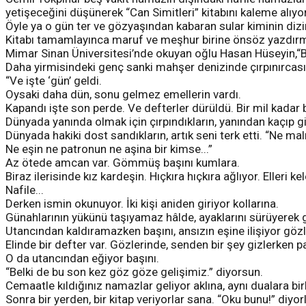
yetişeceğini düşünerek “Can Simitleri” kitabını kaleme alıyor
Öyle ya o gün ter ve gözyaşından kabaran sular kiminin di
Kitabı tamamlayınca maruf ve meşhur birine önsöz yazdır
Mimar Sinan Üniversitesi’nde okuyan oğlu Hasan Hüseyin,“B
Daha yirmisindeki genç sanki mahşer denizinde çırpınırcasın
“Ve işte ‘gün’ geldi.
Oysaki daha dün, sonu gelmez emellerin vardı.
Kapandı işte son perde. Ve defterler dürüldü. Bir mil kadar
Dünyada yanında olmak için çırpındıkların, yanından kaçıp gi
Dünyada hakiki dost sandıkların, artık seni terk etti. “Ne ma
Ne eşin ne patronun ne aşina bir kimse...”
Az ötede amcan var. Gömmüş başını kumlara.
Biraz ilerisinde kız kardeşin. Hıçkıra hıçkıra ağlıyor. Elleri k
Nafile...
Derken ismin okunuyor. İki kişi aniden giriyor kollarına.
Günahlarının yükünü taşıyamaz hâlde, ayaklarını sürüyerek
Utancından kaldıramazken başını, ansızın eşine ilişiyor gözl
Elinde bir defter var. Gözlerinde, senden bir şey gizlerken pa
O da utancından eğiyor başını.
“Belki de bu son kez göz göze gelişimiz.” diyorsun.
Cemaatle kıldığınız namazlar geliyor aklına, aynı dualara birl
Sonra bir yerden, bir kitap veriyorlar sana. “Oku bunu!” diy