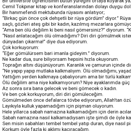
Bir üniversite öğrencisinin bütün yüreğini ortaya koyarak y
Cemil Tokpınar kitap ve konferanslarından dolayı duygu dol
Bir hanımefendi mektubunda rüyasını anlatıyor;
“Birkaç gün önce çok dehşetli bir rüya gördüm” diyor.” Rüyam
saçlı, gözleri ateş gibi bir kadın, kazılmış mezarlara gömüyo
“Ama ben ölü değilim ki beni nasıl gömersiniz?” diyorum. 
“Nasıl anlatacağım ölü olmadığımı? Diri diri gömülmek istem
dünyadan çıkarma!” diye dua ediyorum.
Çok korkuyorum:
“Eğer gömülürsem bari imanla gideyim.” diyorum.
Ne kadar dua, sure biliyorsam hepsini hızla okuyorum.
Toprağın altını düşünüyorum. Karanlık ve çamurun içinde diri
“Ne yapıp yapıp mutlaka kalkmalıyım. Ölü olmadığımı, yaş
Yattığım yerden kalkmaya çabalıyorum ama bir türlü kalk
Ölü değilim ama niye kalkamıyorum? Niye ayaklarımda güç
Az sonra sıra bana gelecek ve beni gömecek o kadın.
Ve ben çok korkuyorum, diri diri gömüleceğim.
Gömülmeden önce defalarca tövbe ediyorum, Allah’tan özü
Layıkıyla kulluk yapamadığım için pişman oluyorum.
Hele yıllarca sabah namazına kalkamadığım için derin acıl
Sabah namazına nasıl kalkamadıysam işte şimdi de öyle k
Sen misin sabahları tembel tembel yatıp duran, diye nasıl 
Korkum öyle fazla ki aklımı kaçıracağım.