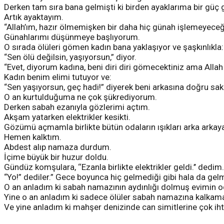
Derken tam sıra bana gelmişti ki birden ayaklarıma bir gü
Artık ayaktayım.
“Allah’ım, hazır ölmemişken bir daha hiç günah işlemeyeceği
Günahlarımı düşünmeye başlıyorum.
O sırada ölüleri gömen kadın bana yaklaşıyor ve şaşkınlıkla:
“Sen ölü değilsin, yaşıyorsun,” diyor.
“Evet, diyorum kadına, beni diri diri gömecektiniz ama Allah 
Kadın benim elimi tutuyor ve:
“Sen yaşıyorsun, geç hadi!” diyerek beni arkasına doğru sak
O an kurtulduğuma ne çok şükrediyorum.
Derken sabah ezanıyla gözlerimi açtım.
Akşam yatarken elektrikler kesikti.
Gözümü açmamla birlikte bütün odaların ışıkları arka arkay
Hemen kalktım.
Abdest alıp namaza durdum.
İçime büyük bir huzur doldu.
Gündüz komşulara, ‘‘Ezanla birlikte elektrikler geldi.’’ dedim.
“Yo!” dediler.” Gece boyunca hiç gelmediği gibi hala da gelme
O an anladım ki sabah namazının aydınlığı dolmuş evimin o
Yine o an anladım ki sadece ölüler sabah namazına kalkam
Ve yine anladım ki mahşer denizinde can simitlerine çok iht