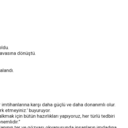
oldu.
 davasına dönüştü.
alandı.
r imtihanlarına karşı daha güçlü ve daha donanımlı olur.
erk etmeyiniz.’ buyuruyor.
ak için bütün hazırlıkları yapıyoruz, her türlü tedbiri
nemlidir.”
ydanının ter ve gözyaşı okyanusunda insanların imdadına