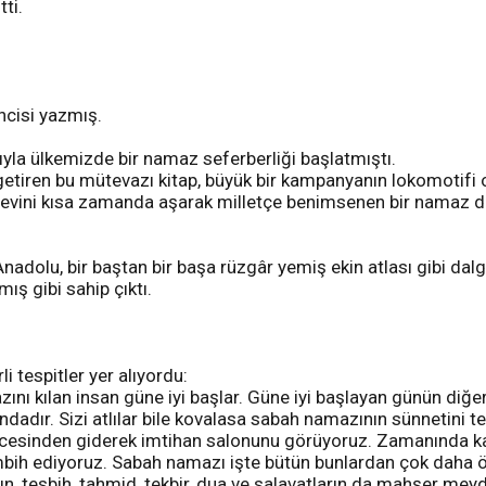
tti.
ncisi yazmış.
ıyla ülkemizde bir namaz seferberliği başlatmıştı.
iren bu mütevazı kitap, büyük bir kampanyanın lokomotifi 
yayınevini kısa zamanda aşarak milletçe benimsenen bir namaz
adolu, bir baştan bir başa rüzgâr yemiş ekin atlası gibi dalg
mış gibi sahip çıktı.
i tespitler yer alıyordu:
zını kılan insan güne iyi başlar. Güne iyi başlayan günün diğe
ındadır. Sizi atlılar bile kovalasa sabah namazının sünnetini t
cesinden giderek imtihan salonunu görüyoruz. Zamanında kalkm
mbih ediyoruz. Sabah namazı işte bütün bunlardan çok daha ö
ın, tesbih, tahmid, tekbir, dua ve salavatların da mahşer me