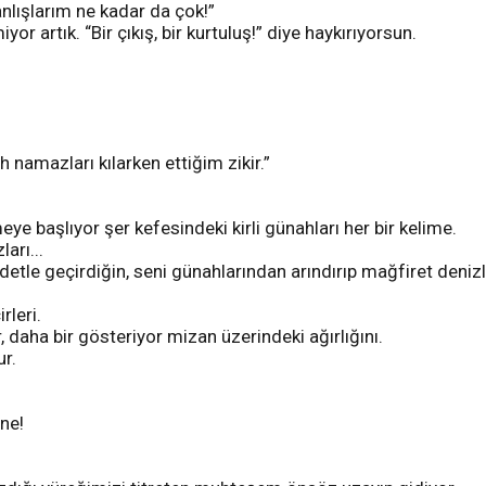
yanlışlarım ne kadar da çok!”
or artık. “Bir çıkış, bir kurtuluş!” diye haykırıyorsun.
h namazları kılarken ettiğim zikir.”
eye başlıyor şer kefesindeki kirli günahları her bir kelime.
arı...
etle geçirdiğin, seni günahlarından arındırıp mağfiret deni
rleri.
, daha bir gösteriyor mizan üzerindeki ağırlığını.
ur.
ne!