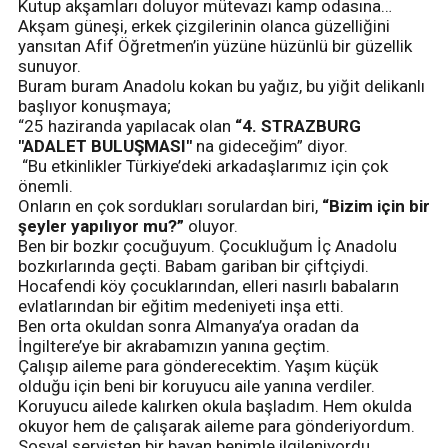
Kutup akşamları doluyor mütevazı kamp odasına…
Akşam güneşi, erkek çizgilerinin olanca güzelliğini
yansıtan Afif Öğretmen’in yüzüne hüzünlü bir güzellik
sunuyor.
Buram buram Anadolu kokan bu yağız, bu yiğit delikanlı
başlıyor konuşmaya;
“25 haziranda yapılacak olan
“4. STRAZBURG
"ADALET BULUŞMASI"
na gideceğim” diyor.
“Bu etkinlikler Türkiye’deki arkadaşlarımız için çok
önemli.
Onların en çok sordukları sorulardan biri,
“Bizim için bir
şeyler yapılıyor mu?”
oluyor.
Ben bir bozkır çocuğuyum. Çocukluğum İç Anadolu
bozkırlarında geçti. Babam gariban bir çiftçiydi.
Hocafendi köy çocuklarından, elleri nasırlı babaların
evlatlarından bir eğitim medeniyeti inşa etti.
Ben orta okuldan sonra Almanya’ya oradan da
İngiltere’ye bir akrabamızın yanına geçtim.
Çalışıp aileme para gönderecektim. Yaşım küçük
olduğu için beni bir koruyucu aile yanına verdiler.
Koruyucu ailede kalırken okula başladım. Hem okulda
okuyor hem de çalışarak aileme para gönderiyordum.
Sosyal servisten bir bayan benimle ilgileniyordu.