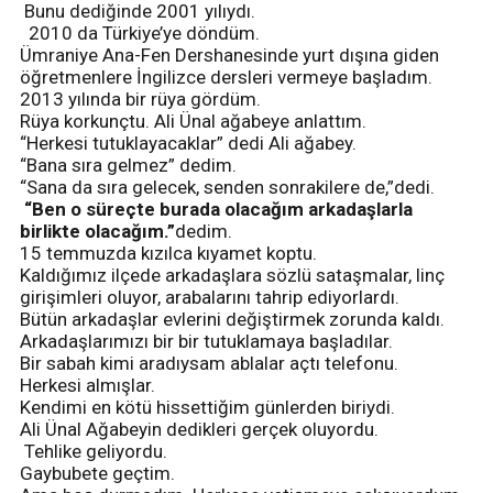
Bunu dediğinde 2001 yılıydı.
2010 da Türkiye’ye döndüm.
Ümraniye Ana-Fen Dershanesinde yurt dışına giden
öğretmenlere İngilizce dersleri vermeye başladım.
2013 yılında bir rüya gördüm.
Rüya korkunçtu. Ali Ünal ağabeye anlattım.
“Herkesi tutuklayacaklar” dedi Ali ağabey.
“Bana sıra gelmez” dedim.
“Sana da sıra gelecek, senden sonrakilere de,”dedi.
“Ben o süreçte burada olacağım arkadaşlarla
birlikte olacağım.”
dedim.
15 temmuzda kızılca kıyamet koptu.
Kaldığımız ilçede arkadaşlara sözlü sataşmalar, linç
girişimleri oluyor, arabalarını tahrip ediyorlardı.
Bütün arkadaşlar evlerini değiştirmek zorunda kaldı.
Arkadaşlarımızı bir bir tutuklamaya başladılar.
Bir sabah kimi aradıysam ablalar açtı telefonu.
Herkesi almışlar.
Kendimi en kötü hissettiğim günlerden biriydi.
Ali Ünal Ağabeyin dedikleri gerçek oluyordu.
Tehlike geliyordu.
Gaybubete geçtim.