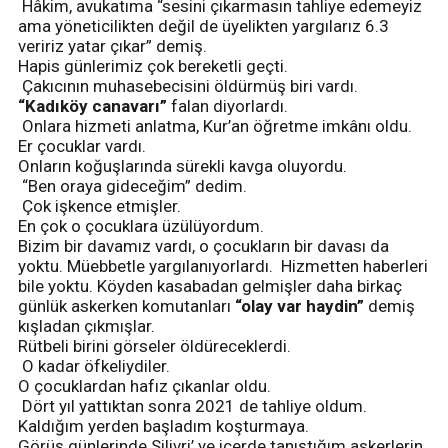
Hâkim, avukatıma “sesini çıkarmasın tahliye edemeyiz
ama yöneticilikten değil de üyelikten yargılarız 6.3
veririz yatar çıkar” demiş.
Hapis günlerimiz çok bereketli geçti.
Çakıcının muhasebecisini öldürmüş biri vardı.
“Kadıköy canavarı”
falan diyorlardı.
Onlara hizmeti anlatma, Kur’an öğretme imkânı oldu.
Er çocuklar vardı.
Onların koğuşlarında sürekli kavga oluyordu.
“Ben oraya gideceğim” dedim.
Çok işkence etmişler.
En çok o çocuklara üzülüyordum.
Bizim bir davamız vardı, o çocukların bir davası da
yoktu. Müebbetle yargılanıyorlardı. Hizmetten haberleri
bile yoktu. Köyden kasabadan gelmişler daha birkaç
günlük askerken komutanları
“olay var haydin”
demiş
kışladan çıkmışlar.
Rütbeli birini görseler öldüreceklerdi.
O kadar öfkeliydiler.
O çocuklardan hafız çıkanlar oldu.
Dört yıl yattıktan sonra 2021 de tahliye oldum.
Kaldığım yerden başladım koşturmaya.
Görüş günlerinde Silivri’ ye içerde tanıştığım askerlerin