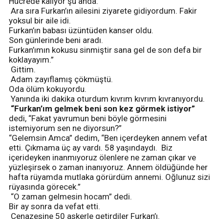
Hücrede kalıyor şu anda.
Ara sıra Furkan’ın ailesini ziyarete gidiyordum. Fakir
yoksul bir aile idi.
Furkan’ın babası üzüntüden kanser oldu.
Son günlerinde beni aradı.
Furkan’ımın kokusu sinmiştir sana gel de son defa bir
koklayayım.”
Gittim.
Adam zayıflamış çökmüştü.
Oda ölüm kokuyordu.
Yanında iki dakika oturdum kıvrım kıvrım kıvranıyordu.
“Furkan’ım gelmek beni son kez görmek istiyor”
dedi, “Fakat yavrumun beni böyle görmesini
istemiyorum sen ne diyorsun?”
“Gelemsin Amca” dedim, “Ben içerdeyken annem vefat
etti. Çıkmama üç ay vardı. 58 yaşındaydı. Biz
içerideyken inanmıyoruz ölenlere ne zaman çıkar ve
yüzleşirsek o zaman inanıyoruz. Annem öldüğünde her
hafta rüyamda mutlaka görürdüm annemi. Oğlunuz sizi
rüyasında görecek.”
“O zaman gelmesin hocam” dedi.
Bir ay sonra da vefat etti.
Cenazesine 50 askerle getirdiler Furkan’ı.