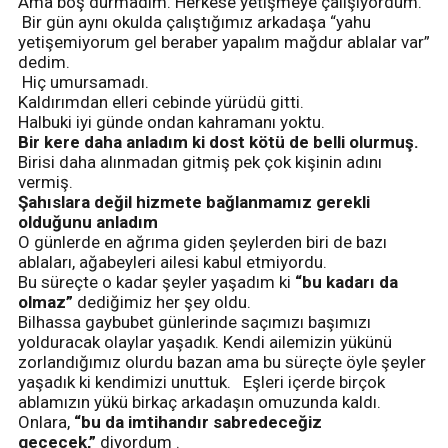
Ama boş durmadım. Herkese yetişmeye çalışıyordum.
Bir gün aynı okulda çalıştığımız arkadaşa “yahu
yetişemiyorum gel beraber yapalım mağdur ablalar var”
dedim.
Hiç umursamadı.
Kaldırımdan elleri cebinde yürüdü gitti.
Halbuki iyi günde ondan kahramanı yoktu.
Bir kere daha anladım ki dost kötü de belli olurmuş.
Birisi daha alınmadan gitmiş pek çok kişinin adını
vermiş.
Şahıslara değil hizmete bağlanmamız gerekli
olduğunu anladım
O günlerde en ağrıma giden şeylerden biri de bazı
ablaları, ağabeyleri ailesi kabul etmiyordu.
Bu süreçte o kadar şeyler yaşadım ki
“bu kadarı da
olmaz”
dediğimiz her şey oldu.
Bilhassa gaybubet günlerinde saçımızı başımızı
yolduracak olaylar yaşadık. Kendi ailemizin yükünü
zorlandığımız olurdu bazan ama bu süreçte öyle şeyler
yaşadık ki kendimizi unuttuk. Eşleri içerde birçok
ablamızın yükü birkaç arkadaşın omuzunda kaldı.
Onlara,
“bu da imtihandır sabredeceğiz
geçecek,”
diyordum .