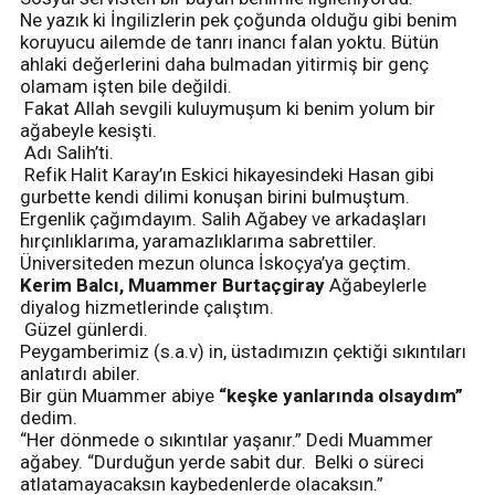
Ne yazık ki İngilizlerin pek çoğunda olduğu gibi benim
koruyucu ailemde de tanrı inancı falan yoktu. Bütün
ahlaki değerlerini daha bulmadan yitirmiş bir genç
olamam işten bile değildi.
Fakat Allah sevgili kuluymuşum ki benim yolum bir
ağabeyle kesişti.
Adı Salih’ti.
Refik Halit Karay’ın Eskici hikayesindeki Hasan gibi
gurbette kendi dilimi konuşan birini bulmuştum.
Ergenlik çağımdayım. Salih Ağabey ve arkadaşları
hırçınlıklarıma, yaramazlıklarıma sabrettiler.
Üniversiteden mezun olunca İskoçya’ya geçtim.
Kerim Balcı, Muammer Burtaçgiray
Ağabeylerle
diyalog hizmetlerinde çalıştım.
Güzel günlerdi.
Peygamberimiz (s.a.v) in, üstadımızın çektiği sıkıntıları
anlatırdı abiler.
Bir gün Muammer abiye
“keşke yanlarında olsaydım”
dedim.
“Her dönmede o sıkıntılar yaşanır.” Dedi Muammer
ağabey. “Durduğun yerde sabit dur. Belki o süreci
atlatamayacaksın kaybedenlerde olacaksın.”