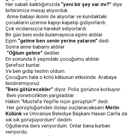
Her sabah kalktığımızda
“yeni bir şey var mı?”
diye
birbirimize mesaj atıyorduk.
Anne-babayı ikisini de alıyorlar ve kundaktaki
çocukların üzerine kapıyı kapatıp gidiyorlardı.
Çok vicdansızca hareket ediyorlardı.
Bir gün beni evde bulamayınca eşimi aldılar.
Eşim
“gelme ben senin yerine yatarım”
dedi.
Sonra anne-babamı aldılar.
“Oğlum gelme”
dediler.
En sonunda 6 yaşındaki çocuğumu aldılar.
Şerefsiz bunlar.
Ve ben gidip teslim oldum.
Çocuğum hala o kötü kâbusun etkisinde. Arabaya
bindiremiyoruz.
“Beni götürecekler”
diyor. Polis görünce korkuyor.
Beni yöneticilikten yargıladılar.
Hâkim “Mustafa Yeşil’le niçin görüştün?” dedi.
Her görüştüğümden dolayı suçlanacaksam
Metin
Külünk
ve Ümraniye Belediye Başkanı Hasan Can’la da
sık sık görüşüyordum” dedim.
Oğullarına ders veriyordum. Onlar bana kurban
veriyordu.