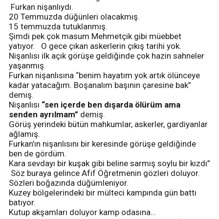
Furkan nişanlıydı.
20 Temmuzda düğünleri olacakmış.
15 temmuzda tutuklanmış.
Şimdi pek çok masum Mehmetçik gibi müebbet
yatıyor. O gece çıkan askerlerin çıkış tarihi yok.
Nişanlısı ilk açık görüşe geldiğinde çok hazin sahneler
yaşanmış.
Furkan nişanlısına “benim hayatım yok artık ölünceye
kadar yatacağım. Boşanalım başının çaresine bak”
demiş.
Nişanlısı
“sen içerde ben dışarda ölürüm ama
senden ayrılmam”
demiş.
Görüş yerindeki bütün mahkumlar, askerler, gardiyanlar
ağlamış.
Furkan’ın nişanlısını bir keresinde görüşe geldiğinde
ben de gördüm.
Kara sevdayı bir kuşak gibi beline sarmış soylu bir kızdı”
Söz buraya gelince Afif Öğretmenin gözleri doluyor.
Sözleri boğazında düğümleniyor.
Kuzey bölgelerindeki bir mülteci kampında gün battı
batıyor.
Kutup akşamları doluyor kamp odasına…