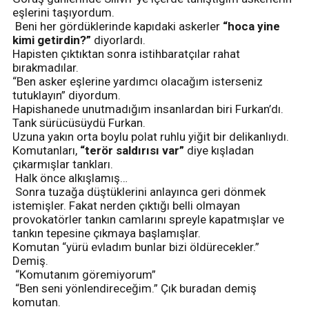
eşlerini taşıyordum.
Beni her gördüklerinde kapıdaki askerler
“hoca yine
kimi getirdin?”
diyorlardı.
Hapisten çıktıktan sonra istihbaratçılar rahat
bırakmadılar.
“Ben asker eşlerine yardımcı olacağım isterseniz
tutuklayın” diyordum.
Hapishanede unutmadığım insanlardan biri Furkan’dı.
Tank sürücüsüydü Furkan.
Uzuna yakın orta boylu polat ruhlu yiğit bir delikanlıydı.
Komutanları,
“terör saldırısı var”
diye kışladan
çıkarmışlar tankları.
Halk önce alkışlamış…
Sonra tuzağa düştüklerini anlayınca geri dönmek
istemişler. Fakat nerden çıktığı belli olmayan
provokatörler tankın camlarını spreyle kapatmışlar ve
tankın tepesine çıkmaya başlamışlar.
Komutan “yürü evladım bunlar bizi öldürecekler.”
Demiş.
“Komutanım göremiyorum”
“Ben seni yönlendireceğim.” Çık buradan demiş
komutan.