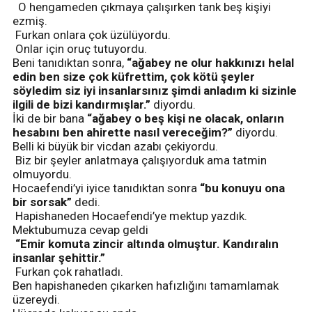
O hengameden çıkmaya çalışırken tank beş kişiyi
ezmiş.
Furkan onlara çok üzülüyordu.
Onlar için oruç tutuyordu.
Beni tanıdıktan sonra,
“ağabey ne olur hakkınızı helal
edin ben size çok küfrettim, çok kötü şeyler
söyledim siz iyi insanlarsınız şimdi anladım ki sizinle
ilgili de bizi kandırmışlar.”
diyordu.
İki de bir bana
“ağabey o beş kişi ne olacak, onların
hesabını ben ahirette nasıl vereceğim?”
diyordu.
Belli ki büyük bir vicdan azabı çekiyordu.
Biz bir şeyler anlatmaya çalışıyorduk ama tatmin
olmuyordu.
Hocaefendi’yi iyice tanıdıktan sonra
“bu konuyu ona
bir sorsak”
dedi.
Hapishaneden Hocaefendi’ye mektup yazdık.
Mektubumuza cevap geldi
“Emir komuta zincir altında olmuştur. Kandıralın
insanlar şehittir.”
Furkan çok rahatladı.
Ben hapishaneden çıkarken hafızlığını tamamlamak
üzereydi.