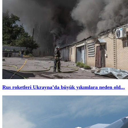
Rus roketleri Ukrayna’da büyük yıkımlara neden old...