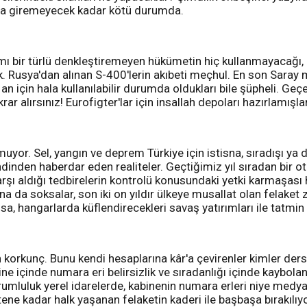
arına giremeyecek kadar kötü durumda.
ı bir türlü denkleştiremeyen hükümetin hiç kullanmayacağı,
ık. Rusya'dan alınan S-400'lerin akıbeti meçhul. En son Saray 
 için hala kullanılabilir durumda oldukları bile şüpheli. Geçen
ar alırsınız! Eurofigter'lar için insallah depoları hazırlamışlar
yor. Sel, yangın ve deprem Türkiye için istisna, sıradışı ya da
inden haberdar eden realiteler. Geçtiğimiz yıl sıradan bir ot
karşı aldığı tedbirelerin kontrolü konusundaki yetki karmaşas
ına da soksalar, son iki on yıldır ülkeye musallat olan felaket
sa, hangarlarda küflendirecekleri savaş yatırımları ile tatmin 
n korkunç. Bunu kendi hesaplarına kâr'a çevirenler kimler der
ne içinde numara eri belirsizlik ve sıradanlığı içinde kaybolan
rumluluk yerel idarelerde, kabinenin numara erleri niye medya
tene kadar halk yaşanan felaketin kaderi ile başbaşa bırakılıyo