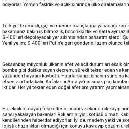
ediyorlar. Yemen fakirlik ve açlık sınırında ülke sıralamal
Türkiye'de emekli, işçi ve memur maaşlarına yapacağı zamm
bakarsanız bakın iş bilmezlik, beceriksizlik ve hatta aymazl
S-400'leri depolayacak yer sıkıntısından bahsetmişlerdi. Şu an
Yeniliyelim; S-400'leri Putin'e geri gönderin, lazım olunca tekr
Seksenbeş milyonluk ülkenin afet ve acil durumları eksik olmu
bomba gibi dakika sayan deprem; sürekli tekrar eden ve kend
yüzünden hayatını kaybetti. Hatırlarsanız, binanın yangına 
etseniz ortada kalır. Kafalarını Antalya'nın sıcak plaj kumlar
iktidar. Her yıl tekrar eden doğal afetlere yatırım yapmaktan
Hiç eksik olmayan felaketlerin insani ve ekonomik kayıpları
şansı yakalayan bakanlar! Reklamın iyisi, kötüsü olmaz. Kabi
kendilerinden haberdar ediyorlar. İyi de, madem yetki ve so
lojistik hazırlıkları olmadığı için konuyu kavrayıp çözüm üre