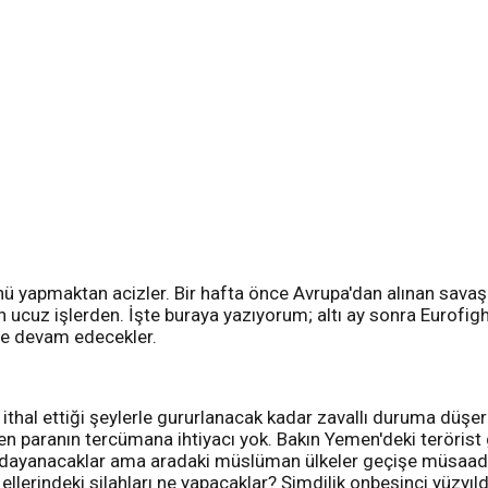
rünü yapmaktan acizler. Bir hafta önce Avrupa'dan alınan savaş
ucuz işlerden. İşte buraya yazıyorum; altı ay sonra Eurofighte
eye devam edecekler.
tırıp ithal ettiği şeylerle gururlanacak kadar zavallı duruma 
len paranın tercümana ihtiyacı yok. Bakın Yemen'deki terörist 
a dayanacaklar ama aradaki müslüman ülkeler geçişe müsaade 
ellerindeki silahları ne yapacaklar? Şimdilik onbeşinci yüzyı