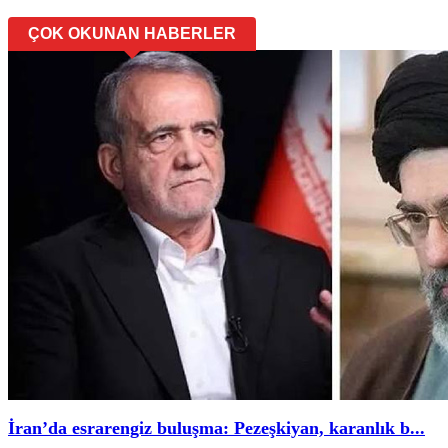
ÇOK OKUNAN HABERLER
İran’da esrarengiz buluşma: Pezeşkiyan, karanlık b...