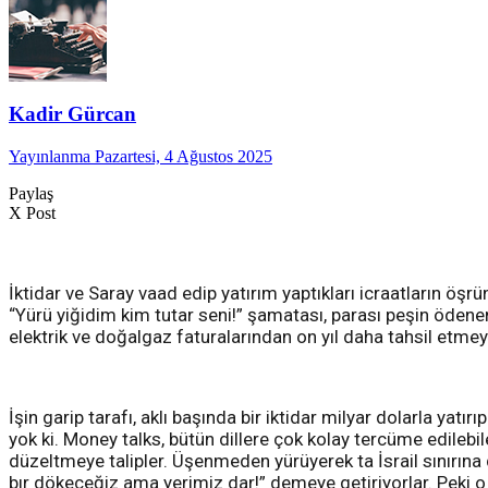
Kadir Gürcan
Yayınlanma Pazartesi, 4 Ağustos 2025
Paylaş
X Post
İktidar ve Saray vaad edip yatırım yaptıkları icraatların öş
“Yürü yiğidim kim tutar seni!” şamatası, parası peşin ödenen 
elektrik ve doğalgaz faturalarından on yıl daha tahsil etm
İşin garip tarafı, aklı başında bir iktidar milyar dolarla ya
yok ki. Money talks, bütün dillere çok kolay tercüme edilebi
düzeltmeye talipler. Üşenmeden yürüyerek ta İsrail sınırın
bır dökeceğiz ama yerimiz dar!” demeye getiriyorlar. Peki o 