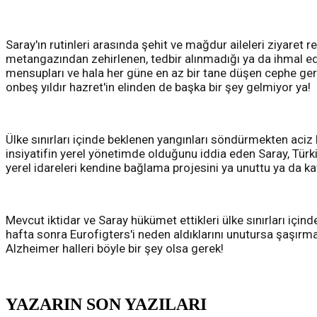
Saray'ın rutinleri arasında şehit ve mağdur aileleri ziyaret re
metangazından zehirlenen, tedbir alınmadığı ya da ihmal ed
mensupları ve hala her güne en az bir tane düşen cephe geris
onbeş yıldır hazret'in elinden de başka bir şey gelmiyor ya!
Ülke sınırları içinde beklenen yangınları söndürmekten aciz
insiyatifin yerel yönetimde olduğunu iddia eden Saray, Türkiy
yerel idareleri kendine bağlama projesini ya unuttu ya da ka
Mevcut iktidar ve Saray hükümet ettikleri ülke sınırları içi
hafta sonra Eurofigters'i neden aldıklarını unutursa şaşırma
Alzheimer halleri böyle bir şey olsa gerek!
YAZARIN SON YAZILARI