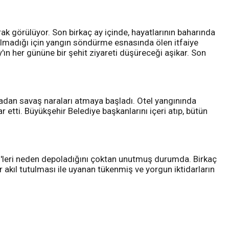
larak görülüyor. Son birkaç ay içinde, hayatlarının baharında
olmadığı için yangın söndürme esnasında ölen itfaiye
'ın her gününe bir şehit ziyareti düşüreceği aşikar. Son
madan savaş naraları atmaya başladı. Otel yangınında
 etti. Büyükşehir Belediye başkanlarını içeri atıp, bütün
-400'leri neden depoladığını çoktan unutmuş durumda. Birkaç
 akıl tutulması ile uyanan tükenmiş ve yorgun iktidarların