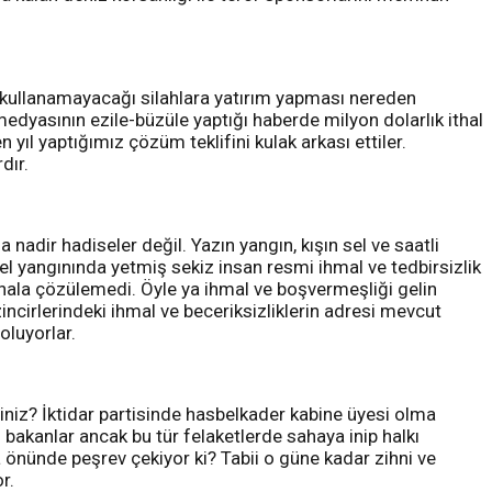
 kullanamayacağı silahlara yatırım yapması nereden
medyasının ezile-büzüle yaptığı haberde milyon dolarlık ithal
 yıl yaptığımız çözüm teklifini kulak arkası ettiler.
dır.
 nadir hadiseler değil. Yazın yangın, kışın sel ve saatli
el yangınında yetmiş sekiz insan resmi ihmal ve tedbirsizlik
ı hala çözülemedi. Öyle ya ihmal ve boşvermeşliği gelin
 zincirlerindeki ihmal ve beceriksizliklerin adresi mevcut
oluyorlar.
siniz? İktidar partisinde hasbelkader kabine üyesi olma
 bakanlar ancak bu tür felaketlerde sahaya inip halkı
 önünde peşrev çekiyor ki? Tabii o güne kadar zihni ve
r.