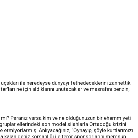
 uçakları ile neredeyse dünyayı fethedeceklerini zannettik.
r'ları ne için aldıklarını unutacaklar ve masrafını benzin,
düşer mi? Paranız varsa kim ve ne olduğunuzun bir ehemmiyeti
gruplar ellerindeki son model silahlarla Ortadoğu krizini
etmiyorlarmış. Anlıyacağınız, “Oynayıp, şöyle kurtlarımızı
lda kalan deniz korsanlığı ile terör sponsorlarını memnun