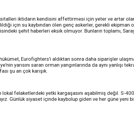
sitalleri iktidarın kendisini affettirmesi için yeter ve artar o
ildiği için su kaybından ölen genç askerler, gerekli ekipman 
indeki şehit haberleri eksik olmuyor. Bunların toplamı, Saray
 hükümet, Eurofighters'i aldıktan sonra daha siparişler ulaş
e'nin yarısını saran orman yangınlarında da aynı yanlışı tekrar
fası şu an çok karışık.
nde lokal felaketlerdeki yetki kargaşasını aşabilmiş değil. S
yız. Günlük siyaset içinde kaybolup giden ve her güne yeni bir