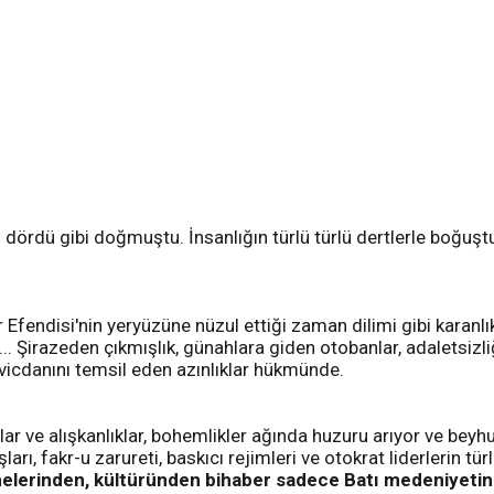
 dördü gibi doğmuştu. İnsanlığın türlü türlü dertlerle boğuş
er Efendisi'nin yeryüzüne nüzul ettiği zaman dilimi gibi kara
.. Şirazeden çıkmışlık, günahlara giden otobanlar, adaletsizli
 vicdanını temsil eden azınlıklar hükmünde.
ımlar ve alışkanlıklar, bohemlikler ağında huzuru arıyor ve b
, fakr-u zarureti, baskıcı rejimleri ve otokrat liderlerin türlü 
nelerinden, kültüründen bihaber sadece Batı medeniyetin