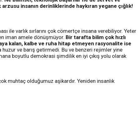
arzusu insanın derinliklerinde haykıran yegane çığlık!
sı ile varlık sırlarını çok cömertçe insana verebiliyor. Yeter
lmeyen iman amele dönüşmüyor.
Bir tarafta bilim çok hızlı
yaya kalan, kalbe ve ruha hitap etmeyen rasyonalite ise
zur ve barış getirmedi. Bu ve benzeri rejimler yine
mana boyutlu demokrasi şimdilik en iyi çıkış yolu olarak
r çok muhtaç olduğumuz aşikardır. Yeniden insanlık