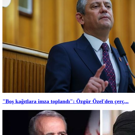
"Boş kağıtlara imza toplandı": Özgür Özel'den çerç...