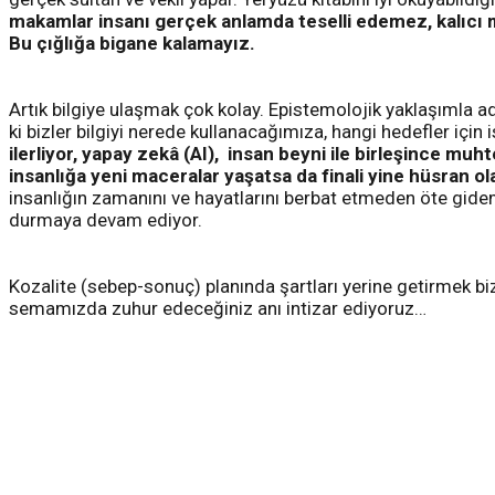
makamlar insanı gerçek anlamda teselli edemez, kalıcı 
Bu çığlığa bigane kalamayız.
Artık bilgiye ulaşmak çok kolay. Epistemolojik yaklaşımla adet
ki bizler bilgiyi nerede kullanacağımıza, hangi hedefler iç
ilerliyor, yapay zekâ (AI), insan beyni ile birleşince mu
insanlığa yeni maceralar yaşatsa da finali yine hüsran o
insanlığın zamanını ve hayatlarını berbat etmeden öte gideme
durmaya devam ediyor.
Kozalite (sebep-sonuç) planında şartları yerine getirmek b
semamızda zuhur edeceğiniz anı intizar ediyoruz…