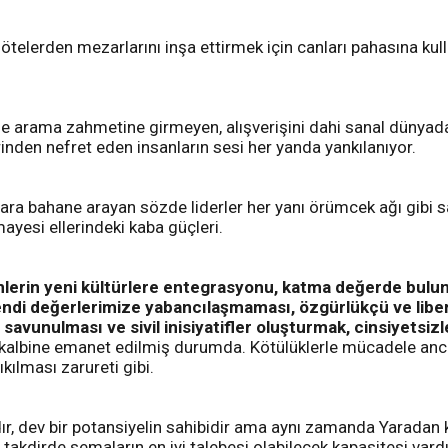
telerden mezarlarını inşa ettirmek için canları pahasına kulla
ile arama zahmetine girmeyen, alışverişini dahi sanal dünyada
inden nefret eden insanların sesi her yanda yankılanıyor.
ara bahane arayan sözde liderler her yanı örümcek ağı gibi sa
ayesi ellerindeki kaba güçleri.
nlerin yeni kültürlere entegrasyonu, katma değerde bulun
 kendi değerlerimize yabancılaşmaması, özgürlükçü ve libe
savunulması ve sivil inisiyatifler oluşturmak, cinsiyetsiz
albine emanet edilmiş durumda. Kötülüklerle mücadele ancak nisb
kılması zarureti gibi.
dır, dev bir potansiyelin sahibidir ama aynı zamanda Yaradan 
i takdirde semaların en iyi talebesi olabilecek kapasitesi vardı