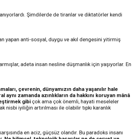
nıyorlardı. Şimdilerde de tiranlar ve diktatörler kendi
n yapan anti-sosyal, duygu ve akıl dengesini yitirmiş
rmışlar, adeta insan nesline düşmanlık için yaşıyorlar. En
maları, çevrenin, dünyamızın daha yaşanılır hale
ral aynı zamanda azınlıkların da hakkını koruyan mânâ
leştirmek gibi
çok ama çok önemli, hayati meseleler
i iyiliğin artırılması ile olabilir tıpkı karanlık
karşısında en aciz, güçsüz olandır. Bu paradoks insanı
r.
Ne bilimsel, teknolojik başarılar ne de servet ve