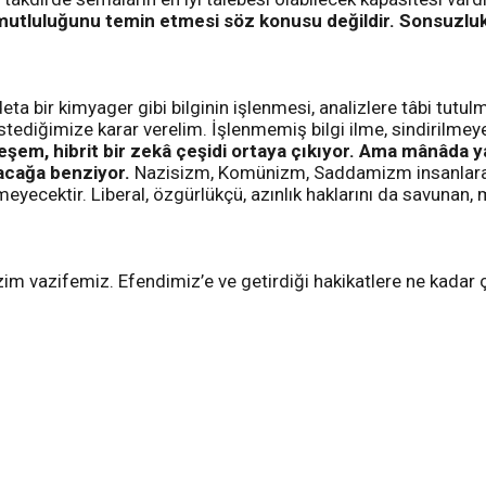
mutluluğunu temin etmesi söz konusu değildir. Sonsuzluk 
a bir kimyager gibi bilginin işlenmesi, analizlere tâbi tutulma
in istediğimize karar verelim. İşlenmemiş bilgi ilme, sindiri
hteşem, hibrit bir zekâ çeşidi ortaya çıkıyor. Ama mânâda 
lacağa benziyor.
Nazisizm, Komünizm, Saddamizm insanlara hu
yecektir. Liberal, özgürlükçü, azınlık haklarını da savunan, 
izim vazifemiz. Efendimiz’e ve getirdiği hakikatlere ne kada