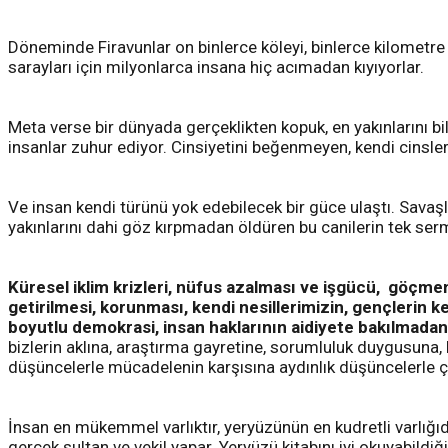
Döneminde Firavunlar on binlerce köleyi, binlerce kilometre ö
sarayları için milyonlarca insana hiç acımadan kıyıyorlar.
Meta verse bir dünyada gerçeklikten kopuk, en yakınlarını b
insanlar zuhur ediyor. Cinsiyetini beğenmeyen, kendi cinsler
Ve insan kendi türünü yok edebilecek bir güce ulaştı. Savaşl
yakınlarını dahi göz kırpmadan öldüren bu canilerin tek serm
Küresel iklim krizleri, nüfus azalması ve işgücü, göçme
getirilmesi, korunması, kendi nesillerimizin, gençlerin
boyutlu demokrasi, insan haklarının aidiyete bakılmadan 
bizlerin aklına, araştırma gayretine, sorumluluk duygusuna, k
düşüncelerle mücadelenin karşısına aydınlık düşüncelerle çı
İnsan en mükemmel varlıktır, yeryüzünün en kudretli varlığı
gerçek sultan ve vekil yapar. Yeryüzü kitabını iyi okuyabildiğ