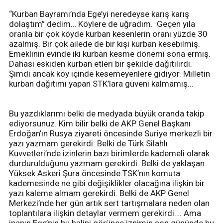
“Kurban Bayramı’nda Ege’yi neredeyse karış karış
dolaştım” dedim… Köylere de uğradım. Geçen yıla
oranla bir çok köyde kurban kesenlerin oranı yüzde 30
azalmış. Bir çok ailede de bir kişi kurban kesebilmiş.
Emeklinin evinde iki kurban kesme dönemi sona ermiş.
Dahası eskiden kurban etleri bir şekilde dağıtılırdı.
Şimdi ancak köy içinde kesemeyenlere gidiyor. Milletin
kurban dağıtımı yapan STK’lara güveni kalmamış…
Bu yazdıklarımı belki de medyada büyük oranda takip
ediyorsunuz. Kim bilir belki de AKP Genel Başkanı
Erdoğan’ın Rusya ziyareti öncesinde Suriye merkezli bir
yazı yazmam gerekirdi. Belki de Türk Silahlı
Kuvvetleri’nde izinlerin bazı birimlerde kademeli olarak
durdurulduğunu yazmam gerekirdi. Belki de yaklaşan
Yüksek Askeri Şura öncesinde TSK’nın komuta
kademesinde ne gibi değişiklikler olacağına ilişkin bir
yazı kaleme almam gerekirdi. Belki de AKP Genel
Merkezi’nde her gün artık sert tartışmalara neden olan
toplantılara ilişkin detaylar vermem gerekirdi…. Ama
inanın Ege’nin bu halini görünce iznimin son gününde bu