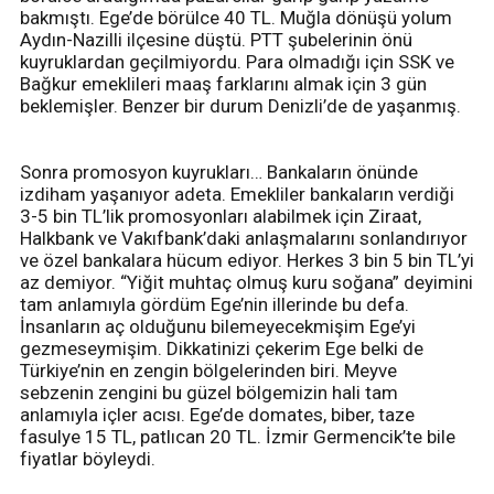
bakmıştı. Ege’de börülce 40 TL. Muğla dönüşü yolum
Aydın-Nazilli ilçesine düştü. PTT şubelerinin önü
kuyruklardan geçilmiyordu. Para olmadığı için SSK ve
Bağkur emeklileri maaş farklarını almak için 3 gün
beklemişler. Benzer bir durum Denizli’de de yaşanmış.
Sonra promosyon kuyrukları… Bankaların önünde
izdiham yaşanıyor adeta. Emekliler bankaların verdiği
3-5 bin TL’lik promosyonları alabilmek için Ziraat,
Halkbank ve Vakıfbank’daki anlaşmalarını sonlandırıyor
ve özel bankalara hücum ediyor. Herkes 3 bin 5 bin TL’yi
az demiyor. “Yiğit muhtaç olmuş kuru soğana” deyimini
tam anlamıyla gördüm Ege’nin illerinde bu defa.
İnsanların aç olduğunu bilemeyecekmişim Ege’yi
gezmeseymişim. Dikkatinizi çekerim Ege belki de
Türkiye’nin en zengin bölgelerinden biri. Meyve
sebzenin zengini bu güzel bölgemizin hali tam
anlamıyla içler acısı. Ege’de domates, biber, taze
fasulye 15 TL, patlıcan 20 TL. İzmir Germencik’te bile
fiyatlar böyleydi.