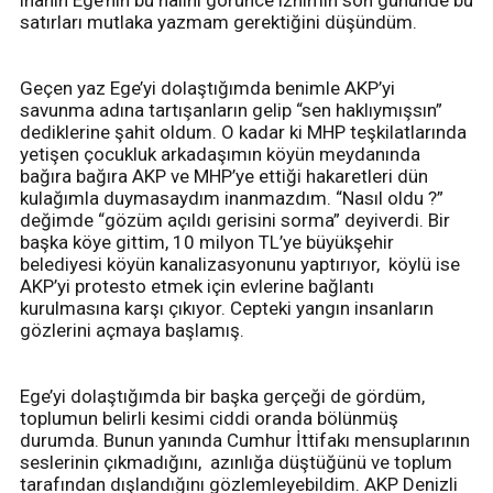
satırları mutlaka yazmam gerektiğini düşündüm.
Geçen yaz Ege’yi dolaştığımda benimle AKP’yi
savunma adına tartışanların gelip “sen haklıymışsın”
dediklerine şahit oldum. O kadar ki MHP teşkilatlarında
yetişen çocukluk arkadaşımın köyün meydanında
bağıra bağıra AKP ve MHP’ye ettiği hakaretleri dün
kulağımla duymasaydım inanmazdım. “Nasıl oldu ?”
değimde “gözüm açıldı gerisini sorma” deyiverdi. Bir
başka köye gittim, 10 milyon TL’ye büyükşehir
belediyesi köyün kanalizasyonunu yaptırıyor, köylü ise
AKP’yi protesto etmek için evlerine bağlantı
kurulmasına karşı çıkıyor. Cepteki yangın insanların
gözlerini açmaya başlamış.
Ege’yi dolaştığımda bir başka gerçeği de gördüm,
toplumun belirli kesimi ciddi oranda bölünmüş
durumda. Bunun yanında Cumhur İttifakı mensuplarının
seslerinin çıkmadığını, azınlığa düştüğünü ve toplum
tarafından dışlandığını gözlemleyebildim. AKP Denizli