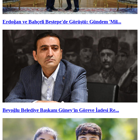
Erdoğan ve Bahçeli Beştepe'de Görüştü: Gündem 'Mil...
Beyoğlu Belediye Başkanı Güney'in Göreve İadesi Re...