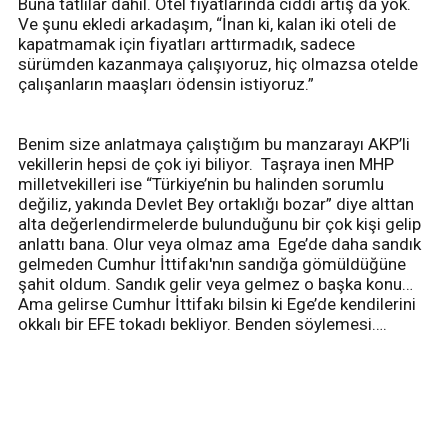
Buna tatlılar dahil. Otel fiyatlarında ciddi artış da yok.
Ve şunu ekledi arkadaşım, “İnan ki, kalan iki oteli de
kapatmamak için fiyatları arttırmadık, sadece
sürümden kazanmaya çalışıyoruz, hiç olmazsa otelde
çalışanların maaşları ödensin istiyoruz.”
Benim size anlatmaya çalıştığım bu manzarayı AKP’li
vekillerin hepsi de çok iyi biliyor. Taşraya inen MHP
milletvekilleri ise “Türkiye’nin bu halinden sorumlu
değiliz, yakında Devlet Bey ortaklığı bozar” diye alttan
alta değerlendirmelerde bulunduğunu bir çok kişi gelip
anlattı bana. Olur veya olmaz ama Ege’de daha sandık
gelmeden Cumhur İttifakı'nın sandığa gömüldüğüne
şahit oldum. Sandık gelir veya gelmez o başka konu…
Ama gelirse Cumhur İttifakı bilsin ki Ege’de kendilerini
okkalı bir EFE tokadı bekliyor. Benden söylemesi….