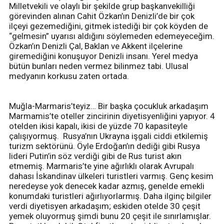
Milletvekili ve olaylı bir şekilde grup başkanvekilliği
görevinden alınan Cahit Özkan’ın Denizli’de bir çok
ilçeyi gezemediğini, gitmek istediği bir çok köyden de
“gelmesin” uyarısı aldığını söylemeden edemeyeceğim.
Özkan’ın Denizli Çal, Baklan ve Akkent ilçelerine
giremediğini konuşuyor Denizli insanı. Yerel medya
bütün bunları neden vermez bilinmez tabi. Ulusal
medyanın korkusu zaten ortada.
Muğla-Marmaris’teyiz… Bir başka çocukluk arkadaşım
Marmamis’te oteller zincirinin diyetisyenliğini yapıyor. 4
otelden ikisi kapalı, ikisi de yüzde 70 kapasiteyle
çalışıyormuş. Rusya’nın Ukrayna işgali ciddi etkilemiş
turizm sektörünü. Öyle Erdoğan’ın dediği gibi Rusya
lideri Putin’in söz verdiği gibi de Rus turist akın
etmemiş. Marmaris’te yine ağırlıklı olarak Avrupalı
dahası İskandinav ülkeleri turistleri varmış. Genç kesim
neredeyse yok denecek kadar azmış, genelde emekli
konumdaki turistleri ağırlıyorlarmış. Daha ilginç bilgiler
verdi diyetisyen arkadaşım; eskiden otelde 30 çeşit
yemek oluyormuş şimdi bunu 20 çeşit ile sınırlamışlar.