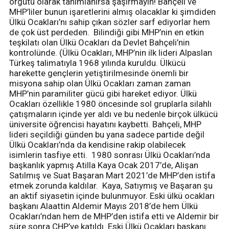
örgütü olarak tanımlanırsa şaşırmayın! Bahçeli ve
MHP’liler bunun işaretlerini almış olacaklar ki şimdiden
Ülkü Ocakları’nı sahip çıkan sözler sarf ediyorlar hem
de çok üst perdeden. Bilindiği gibi MHP’nin en etkin
teşkilatı olan Ülkü Ocakları da Devlet Bahçeli’nin
kontrolünde. (Ülkü Ocakları, MHP’nin ilk lideri Alpaslan
Türkeş talimatıyla 1968 yılında kuruldu. Ülkücü
harekette gençlerin yetiştirilmesinde önemli bir
misyona sahip olan Ülkü Ocakları zaman zaman
MHP’nin paramiliter gücü gibi hareket ediyor. Ülkü
Ocakları özellikle 1980 öncesinde sol gruplarla silahlı
çatışmaların içinde yer aldı ve bu nedenle birçok ülkücü
üniversite öğrencisi hayatını kaybetti. Bahçeli, MHP
lideri seçildiği günden bu yana sadece partide değil
Ülkü Ocakları’nda da kendisine rakip olabilecek
isimlerin tasfiye etti. 1980 sonrası Ülkü Ocakları’nda
başkanlık yapmış Atilla Kaya Ocak 2017’de, Alişan
Satılmış ve Suat Başaran Mart 2021’de MHP’den istifa
etmek zorunda kaldılar. Kaya, Satıymış ve Başaran şu
an aktif siyasetin içinde bulunmuyor. Eski ülkü ocakları
başkanı Alaattin Aldemir Mayıs 2018’de hem Ülkü
Ocakları’ndan hem de MHP’den istifa etti ve Aldemir bir
süre sonra CHP’ye katıldı. Eski Ülkü Ocakları başkanı