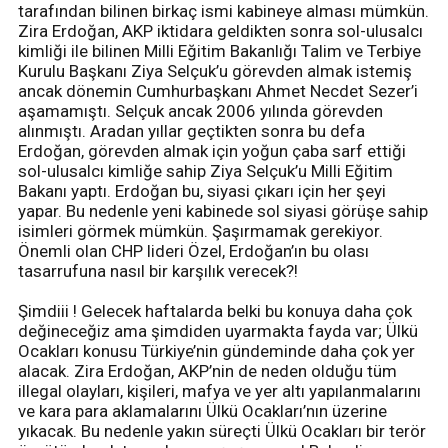
tarafından bilinen birkaç ismi kabineye alması mümkün.
Zira Erdoğan, AKP iktidara geldikten sonra sol-ulusalcı
kimliği ile bilinen Milli Eğitim Bakanlığı Talim ve Terbiye
Kurulu Başkanı Ziya Selçuk’u görevden almak istemiş
ancak dönemin Cumhurbaşkanı Ahmet Necdet Sezer’i
aşamamıştı. Selçuk ancak 2006 yılında görevden
alınmıştı. Aradan yıllar geçtikten sonra bu defa
Erdoğan, görevden almak için yoğun çaba sarf ettiği
sol-ulusalcı kimliğe sahip Ziya Selçuk’u Milli Eğitim
Bakanı yaptı. Erdoğan bu, siyasi çıkarı için her şeyi
yapar. Bu nedenle yeni kabinede sol siyasi görüşe sahip
isimleri görmek mümkün. Şaşırmamak gerekiyor.
Önemli olan CHP lideri Özel, Erdoğan’ın bu olası
tasarrufuna nasıl bir karşılık verecek?!
Şimdiii ! Gelecek haftalarda belki bu konuya daha çok
değineceğiz ama şimdiden uyarmakta fayda var; Ülkü
Ocakları konusu Türkiye’nin gündeminde daha çok yer
alacak. Zira Erdoğan, AKP’nin de neden olduğu tüm
illegal olayları, kişileri, mafya ve yer altı yapılanmalarını
ve kara para aklamalarını Ülkü Ocakları’nın üzerine
yıkacak. Bu nedenle yakın süreçti Ülkü Ocakları bir terör