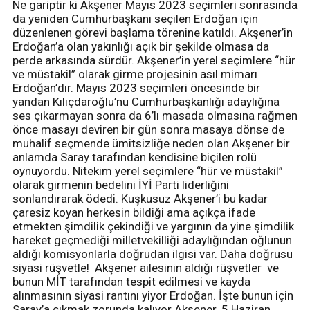
Ne gariptir ki Akşener Mayıs 2023 seçimleri sonrasında
da yeniden Cumhurbaşkanı seçilen Erdoğan için
düzenlenen görevi başlama törenine katıldı. Akşener’in
Erdoğan’a olan yakınlığı açık bir şekilde olmasa da
perde arkasında sürdür. Akşener’in yerel seçimlere “hür
ve müstakil” olarak girme projesinin asıl mimarı
Erdoğan’dır. Mayıs 2023 seçimleri öncesinde bir
yandan Kılıçdaroğlu’nu Cumhurbaşkanlığı adaylığına
ses çıkarmayan sonra da 6’lı masada olmasına rağmen
önce masayı deviren bir gün sonra masaya dönse de
muhalif seçmende ümitsizliğe neden olan Akşener bir
anlamda Saray tarafından kendisine biçilen rolü
oynuyordu. Nitekim yerel seçimlere “hür ve müstakil”
olarak girmenin bedelini İYİ Parti liderliğini
sonlandırarak ödedi. Kuşkusuz Akşener’i bu kadar
çaresiz koyan herkesin bildiği ama açıkça ifade
etmekten şimdilik çekindiği ve yargının da yine şimdilik
hareket geçmediği milletvekilliği adaylığından oğlunun
aldığı komisyonlarla doğrudan ilgisi var. Daha doğrusu
siyasi rüşvetle! Akşener ailesinin aldığı rüşvetler ve
bunun MİT tarafından tespit edilmesi ve kayda
alınmasının siyasi rantını yiyor Erdoğan. İşte bunun için
Saray’a çıkmak zorunda kalıyor Akşener. 5 Haziran