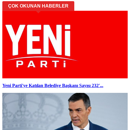
ÇOK OKUNAN HABERLER
Yeni Parti'ye Katılan Belediye Başkanı Sayısı 232'...