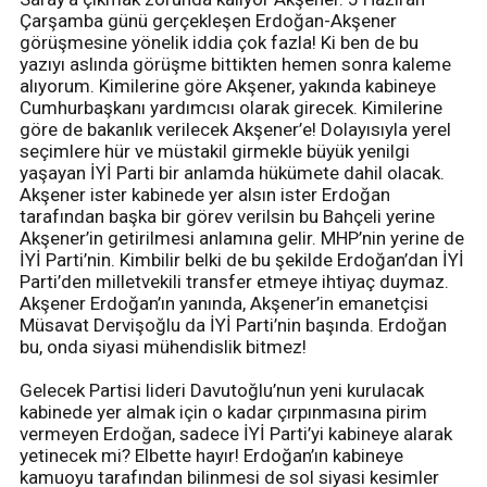
Çarşamba günü gerçekleşen Erdoğan-Akşener
görüşmesine yönelik iddia çok fazla! Ki ben de bu
yazıyı aslında görüşme bittikten hemen sonra kaleme
alıyorum. Kimilerine göre Akşener, yakında kabineye
Cumhurbaşkanı yardımcısı olarak girecek. Kimilerine
göre de bakanlık verilecek Akşener’e! Dolayısıyla yerel
seçimlere hür ve müstakil girmekle büyük yenilgi
yaşayan İYİ Parti bir anlamda hükümete dahil olacak.
Akşener ister kabinede yer alsın ister Erdoğan
tarafından başka bir görev verilsin bu Bahçeli yerine
Akşener’in getirilmesi anlamına gelir. MHP’nin yerine de
İYİ Parti’nin. Kimbilir belki de bu şekilde Erdoğan’dan İYİ
Parti’den milletvekili transfer etmeye ihtiyaç duymaz.
Akşener Erdoğan’ın yanında, Akşener’in emanetçisi
Müsavat Dervişoğlu da İYİ Parti’nin başında. Erdoğan
bu, onda siyasi mühendislik bitmez!
Gelecek Partisi lideri Davutoğlu’nun yeni kurulacak
kabinede yer almak için o kadar çırpınmasına pirim
vermeyen Erdoğan, sadece İYİ Parti’yi kabineye alarak
yetinecek mi? Elbette hayır! Erdoğan’ın kabineye
kamuoyu tarafından bilinmesi de sol siyasi kesimler