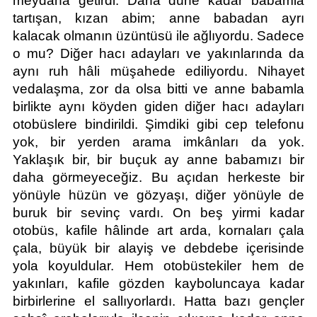
meydana getirdi. Daha düne kadar babamla 
tartışan, kızan abim; anne babadan ayrı 
kalacak olmanın üzüntüsü ile ağlıyordu. Sadece 
o mu? Diğer hacı adayları ve yakınlarında da 
aynı ruh hâli müşahede ediliyordu. Nihayet 
vedalaşma, zor da olsa bitti ve anne babamla 
birlikte aynı köyden giden diğer hacı adayları 
otobüslere bindirildi. Şimdiki gibi cep telefonu 
yok, bir yerden arama imkânları da yok. 
Yaklaşık bir, bir buçuk ay anne babamızı bir 
daha görmeyeceğiz. Bu açıdan herkeste bir 
yönüyle hüzün ve gözyaşı, diğer yönüyle de 
buruk bir sevinç vardı. On beş yirmi kadar 
otobüs, kafile hâlinde art arda, kornaları çala 
çala, büyük bir alayiş ve debdebe içerisinde 
yola koyuldular. Hem otobüstekiler hem de 
yakınları, kafile gözden kayboluncaya kadar 
birbirlerine el sallıyorlardı. Hatta bazı gençler 