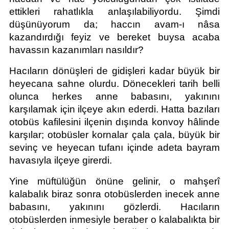
ettikleri rahatlıkla anlaşılabiliyordu. Şimdi 
düşünüyorum da; haccın avam-ı nâsa 
kazandırdığı feyiz ve bereket buysa acaba 
havassın kazanımları nasıldır?
Hacıların dönüşleri de gidişleri kadar büyük bir 
heyecana sahne olurdu. Dönecekleri tarih belli 
olunca herkes anne babasını, yakınını 
karşılamak için ilçeye akın ederdi. Hatta bazıları 
otobüs kafilesini ilçenin dışında konvoy hâlinde 
karşılar; otobüsler kornalar çala çala, büyük bir 
sevinç ve heyecan tufanı içinde adeta bayram 
havasıyla ilçeye girerdi.
Yine müftülüğün önüne gelinir, o mahşerî 
kalabalık biraz sonra otobüslerden inecek anne 
babasını, yakınını gözlerdi. Hacıların 
otobüslerden inmesiyle beraber o kalabalıkta bir 