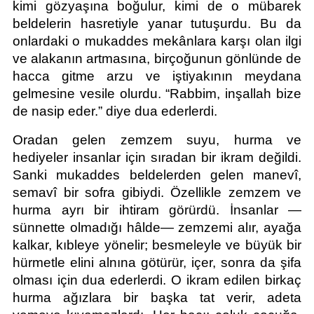
kimi gözyaşına boğulur, kimi de o mübarek 
beldelerin hasretiyle yanar tutuşurdu. Bu da 
onlardaki o mukaddes mekânlara karşı olan ilgi 
ve alakanın artmasına, birçoğunun gönlünde de 
hacca gitme arzu ve iştiyakının meydana 
gelmesine vesile olurdu. “Rabbim, inşallah bize 
de nasip eder.” diye dua ederlerdi.
Oradan gelen zemzem suyu, hurma ve 
hediyeler insanlar için sıradan bir ikram değildi. 
Sanki mukaddes beldelerden gelen manevî, 
semavî bir sofra gibiydi. Özellikle zemzem ve 
hurma ayrı bir ihtiram görürdü. İnsanlar —
sünnette olmadığı hâlde— zemzemi alır, ayağa 
kalkar, kıbleye yönelir; besmeleyle ve büyük bir 
hürmetle elini alnına götürür, içer, sonra da şifa 
olması için dua ederlerdi. O ikram edilen birkaç 
hurma ağızlara bir başka tat verir, adeta 