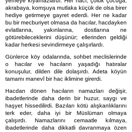
yemeye kıyamazlardı. Her hacı; çoluk çocuğa, 
akrabaya, komşuya mutlaka küçük de olsa birer 
hediye getirmeye gayret ederdi. Her ne kadar 
bu bir mecburiyet olmasa da hacılar, hacdayken 
evlatlarına, yakınlarına, dostlarına ne 
götürebileceklerini düşünür; ellerinden geldiği 
kadar herkesi sevindirmeye çalışırlardı.
Günlerce köy odalarında, sohbet meclislerinde 
o hacılar ve hacıların yaşadığı hatıralar 
konuşulur, dilden dile dolaşırdı. Adeta köyün 
tamamı manevî bir hac iklimine girerdi.
Hacdan dönen hacıların namazları değişir, 
ibadetlerinde daha derin bir huzur, saygı ve 
haşyet hissedilirdi. Bazıları kötü alışkanlıklarını 
terk eder, daha iyi bir Müslüman olmaya 
çalışırdı. Namazlarını cemaatle kılmaya, 
ibadetlerinde daha dikkatli davranmaya özen 