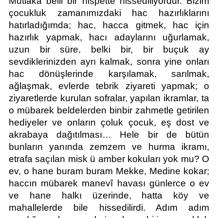
Mutlaka belli bir nispette hissediliyordur. Bizim 
çocukluk zamanımızdaki hac hazırlıklarını 
hatırladığımda; hac, hacca gitmek, hac için 
hazırlık yapmak, hacı adaylarını uğurlamak, 
uzun bir süre, belki bir, bir buçuk ay 
sevdiklerinizden ayrı kalmak, sonra yine onları 
hac dönüşlerinde karşılamak, sarılmak, 
ağlaşmak, evlerde tebrik ziyareti yapmak; o 
ziyaretlerde kurulan sofralar, yapılan ikramlar, ta 
o mübarek beldelerden binbir zahmetle getirilen 
hediyeler ve onların çoluk çocuk, eş dost ve 
akrabaya dağıtılması… Hele bir de bütün 
bunların yanında zemzem ve hurma ikramı, 
etrafa saçılan misk ü amber kokuları yok mu? O 
ev, o hane buram buram Mekke, Medine kokar; 
haccın mübarek manevî havası günlerce o ev 
ve hane halkı üzerinde, hatta köy ve 
mahallelerde bile hissedilirdi. Adım adım 