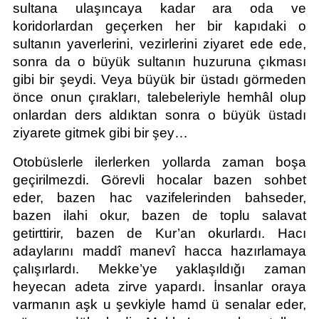
sultana ulaşıncaya kadar ara oda ve 
koridorlardan geçerken her bir kapıdaki o 
sultanın yaverlerini, vezirlerini ziyaret ede ede, 
sonra da o büyük sultanın huzuruna çıkması 
gibi bir şeydi. Veya büyük bir üstadı görmeden 
önce onun çırakları, talebeleriyle hemhâl olup 
onlardan ders aldıktan sonra o büyük üstadı 
ziyarete gitmek gibi bir şey…
Otobüslerle ilerlerken yollarda zaman boşa 
geçirilmezdi. Görevli hocalar bazen sohbet 
eder, bazen hac vazifelerinden bahseder, 
bazen ilahi okur, bazen de toplu salavat 
getirttirir, bazen de Kur’an okurlardı. Hacı 
adaylarını maddî manevî hacca hazırlamaya 
çalışırlardı. Mekke’ye yaklaşıldığı zaman 
heyecan adeta zirve yapardı. İnsanlar oraya 
varmanın aşk u şevkiyle hamd ü senalar eder, 