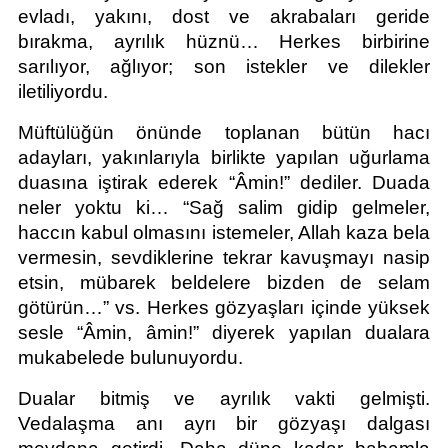
evladı, yakını, dost ve akrabaları geride 
bırakma, ayrılık hüznü… Herkes birbirine 
sarılıyor, ağlıyor; son istekler ve dilekler 
iletiliyordu.
Müftülüğün önünde toplanan bütün hacı 
adayları, yakınlarıyla birlikte yapılan uğurlama 
duasına iştirak ederek “Âmin!” dediler. Duada 
neler yoktu ki… “Sağ salim gidip gelmeler, 
haccın kabul olmasını istemeler, Allah kaza bela 
vermesin, sevdiklerine tekrar kavuşmayı nasip 
etsin, mübarek beldelere bizden de selam 
götürün…” vs. Herkes gözyaşları içinde yüksek 
sesle “Âmin, âmin!” diyerek yapılan dualara 
mukabelede bulunuyordu.
Dualar bitmiş ve ayrılık vakti gelmişti. 
Vedalaşma anı ayrı bir gözyaşı dalgası 