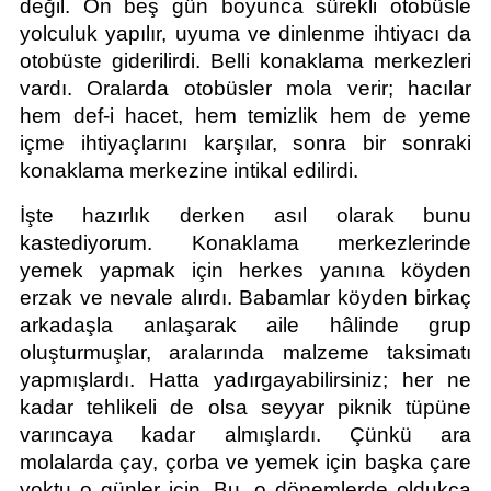
değil. On beş gün boyunca sürekli otobüsle 
yolculuk yapılır, uyuma ve dinlenme ihtiyacı da 
otobüste giderilirdi. Belli konaklama merkezleri 
vardı. Oralarda otobüsler mola verir; hacılar 
hem def-i hacet, hem temizlik hem de yeme 
içme ihtiyaçlarını karşılar, sonra bir sonraki 
konaklama merkezine intikal edilirdi.
İşte hazırlık derken asıl olarak bunu 
kastediyorum. Konaklama merkezlerinde 
yemek yapmak için herkes yanına köyden 
erzak ve nevale alırdı. Babamlar köyden birkaç 
arkadaşla anlaşarak aile hâlinde grup 
oluşturmuşlar, aralarında malzeme taksimatı 
yapmışlardı. Hatta yadırgayabilirsiniz; her ne 
kadar tehlikeli de olsa seyyar piknik tüpüne 
varıncaya kadar almışlardı. Çünkü ara 
molalarda çay, çorba ve yemek için başka çare 
yoktu o günler için. Bu, o dönemlerde oldukça 