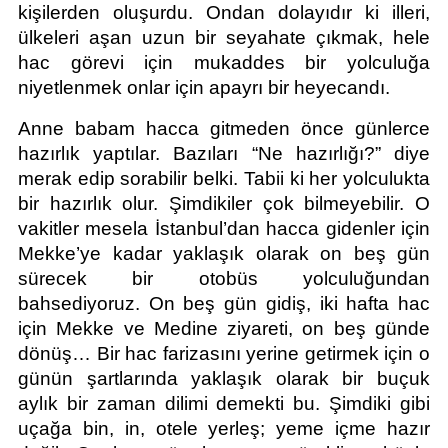
kişilerden oluşurdu. Ondan dolayıdır ki illeri, 
ülkeleri aşan uzun bir seyahate çıkmak, hele 
hac görevi için mukaddes bir yolculuğa 
niyetlenmek onlar için apayrı bir heyecandı.
Anne babam hacca gitmeden önce günlerce 
hazırlık yaptılar. Bazıları “Ne hazırlığı?” diye 
merak edip sorabilir belki. Tabii ki her yolculukta 
bir hazırlık olur. Şimdikiler çok bilmeyebilir. O 
vakitler mesela İstanbul’dan hacca gidenler için 
Mekke’ye kadar yaklaşık olarak on beş gün 
sürecek bir otobüs yolculuğundan 
bahsediyoruz. On beş gün gidiş, iki hafta hac 
için Mekke ve Medine ziyareti, on beş günde 
dönüş… Bir hac farizasını yerine getirmek için o 
günün şartlarında yaklaşık olarak bir buçuk 
aylık bir zaman dilimi demekti bu. Şimdiki gibi 
uçağa bin, in, otele yerleş; yeme içme hazır 