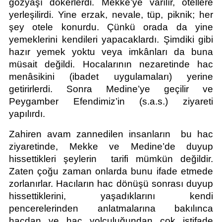
gözyaşı dökerlerdi. Mekke’ye varılır, otellere 
yerleşilirdi. Yine erzak, nevale, tüp, piknik; her 
şey otele konurdu. Çünkü orada da yine 
yemeklerini kendileri yapacaklardı. Şimdiki gibi 
hazır yemek yoktu veya imkânları da buna 
müsait değildi. Hocalarının nezaretinde hac 
menâsikini (ibadet uygulamaları) yerine 
getirirlerdi. Sonra Medine’ye geçilir ve 
Peygamber Efendimiz’in (s.a.s.) ziyareti 
yapılırdı.
Zahiren avam zannedilen insanların  bu hac 
ziyaretinde, Mekke ve Medine’de duyup 
hissettikleri şeylerin  tarifi mümkün değildir. 
Zaten çoğu zaman onlarda bunu ifade etmede 
zorlanırlar. Hacıların hac dönüşü sonrası duyup 
hissettiklerini, yaşadıklarını kendi 
pencerelerinden anlatmalarına bakılınca 
hacdan ve hac yolculuğundan çok istifade 