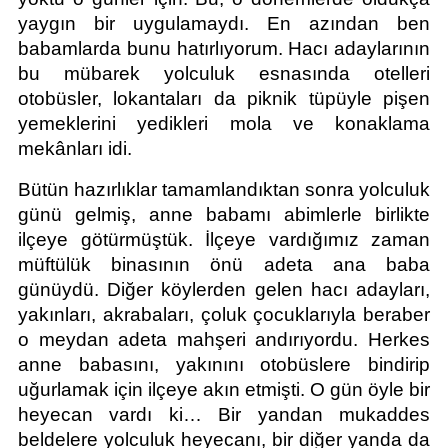
yaygın bir uygulamaydı. En azından ben 
babamlarda bunu hatırlıyorum. Hacı adaylarının 
bu mübarek yolculuk esnasında otelleri 
otobüsler, lokantaları da piknik tüpüyle pişen 
yemeklerini yedikleri mola ve konaklama 
mekânları idi.
Bütün hazırlıklar tamamlandıktan sonra yolculuk 
günü gelmiş, anne babamı abimlerle birlikte 
ilçeye götürmüştük. İlçeye vardığımız zaman 
müftülük binasının önü adeta ana baba 
günüydü. Diğer köylerden gelen hacı adayları, 
yakınları, akrabaları, çoluk çocuklarıyla beraber 
o meydan adeta mahşeri andırıyordu. Herkes 
anne babasını, yakınını otobüslere bindirip 
uğurlamak için ilçeye akın etmişti. O gün öyle bir 
heyecan vardı ki… Bir yandan mukaddes 
beldelere yolculuk heyecanı, bir diğer yanda da 