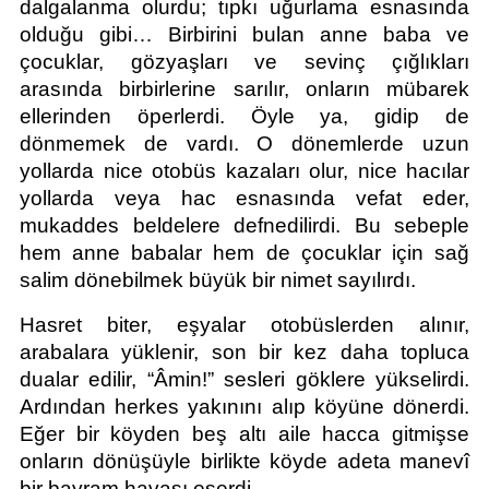
dalgalanma olurdu; tıpkı uğurlama esnasında 
olduğu gibi… Birbirini bulan anne baba ve 
çocuklar, gözyaşları ve sevinç çığlıkları 
arasında birbirlerine sarılır, onların mübarek 
ellerinden öperlerdi. Öyle ya, gidip de 
dönmemek de vardı. O dönemlerde uzun 
yollarda nice otobüs kazaları olur, nice hacılar 
yollarda veya hac esnasında vefat eder, 
mukaddes beldelere defnedilirdi. Bu sebeple 
hem anne babalar hem de çocuklar için sağ 
salim dönebilmek büyük bir nimet sayılırdı.
Hasret biter, eşyalar otobüslerden alınır, 
arabalara yüklenir, son bir kez daha topluca 
dualar edilir, “Âmin!” sesleri göklere yükselirdi. 
Ardından herkes yakınını alıp köyüne dönerdi. 
Eğer bir köyden beş altı aile hacca gitmişse 
onların dönüşüyle birlikte köyde adeta manevî 
bir bayram havası eserdi.