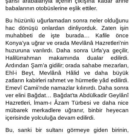
şahsî arabalarıyla ilçenin çıkışına kadar anne 
babalarının otobüslerine eşlik ettiler.
Bu hüzünlü uğurlamadan sonra neler olduğunu 
hac dönüşü onlardan dinliyorduk. Zaten işin 
muhabbeti de işte burada… Kafile önce 
Konya’ya uğrar ve orada Mevlânâ Hazretleri’nin 
huzuruna varılırdı. Daha sonra Urfa’ya geçilir, 
Halilürrahman makamında dualar edilirdi. 
Ardından Şam’a gidilir; orada sahabe mezarları, 
Ehl-i Beyt, Mevlânâ Hâlid ve daha büyük 
zatların kabirleri rahmet ve hürmetle yâd edilirdi. 
Emevî Camii’nde namazlar kılınırdı. Daha sonra 
ver elini Bağdat… Bağdat’ta Abdülkadir Geylânî 
Hazretleri, İmam-ı Âzam Türbesi ve daha nice 
mübarek merkadlere uğranır, binbir heyecan 
içerisinde yolculuğa devam edilirdi.
Bu, sanki bir sultanı görmeye giden birinin, 