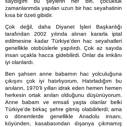
saydığım bu şeylerin her biri, çocukluk 
zamanlarımda yapılan uzun bir hac seyahatinin 
kısa bir özeti gibidir.
Çok değil, daha Diyanet İşleri Başkanlığı 
tarafından 2002 yılında alınan kararla iptal 
edilmesine kadar Türkiye’den hac seyahatleri 
genellikle otobüslerle yapılırdı. Çok az sayıda 
insan uçakla hacca gidebilirdi. Onlar da imkânı 
iyi olanlardı.
Ben şahsen anne babamın hac yolculuğuna 
çıkışını çok iyi hatırlıyorum. Hatırladığım bu 
anıların, 1970’li yılları idrak eden hemen hemen 
herkesin ortak anıları olduğunu düşünüyorum. 
Anne babam ve emsali yaşta olanlar belki 
Türkiye’de birkaç şehre gitmiş olabilirlerdi; ama 
o dönemlerde genellikle Anadolu insanı, 
köyünden, kasabasından dışarıya çıkmamış 