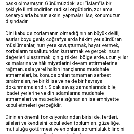
baskı olmamıştır. Günümüzdeki adı “İslam”la bir
şekliyle ilintilendirilen radikal örgütlerin, zorlama
senaryolarla bunun aksini yapmaları ise, konumuzun
dışındadır.
Dini kabulde zorlamanın olmadığının en büyük delili,
asırlar boyu geniş coğrafyalarda hâkimiyet sürdüren
müslümanlar, hürriyete kavuşturmak, hayat vermek,
zorbaların tasallutundan kurtarmak ve gerçek insani
değerleri ulaştırmak için gittikleri bölgelerde, uzun yıllar
kalmalarına ve hâkimiyetlerini devam ettirmelerine
rağmen, asla yerel halkın inançlarına müdahale
etmemeleri, bu konuda onları tamamen serbest
bırakmaları, ne bir kilise ve ne de bir havraya
dokunmamalarıdır. Sıcak savaş zamanlarında bile,
ibadet yerlerine ve din adamlarına müdahale
etmemeleri ve ma’bedlere sığınanları ise emniyette
kabul etmeleri gerçeğidir.
Dinin en önemli fonksiyonlarından birisi de, fertleri,
aileleri ve kendisini kabul eden toplumları, güzelliğe,
mutluluğa götürmesi ve en onlara sorumluluk bilincini