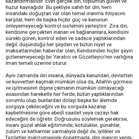
kazandırmasıdır. Evet gerçek din, toplumun güven ve
huzur kaynağıdır. Bu şekliyle sahih bir din, hem
insandaki doğuştan var olan temel inanma ihtiyacını
karşılar, hem de başka hiçbir güç ve kanunun
önleyemeyeceği kontrol sistemini yerleştirir. Zira din,
kendisine gerçekten inanan ve bağlananlara, kendisini
sürekli gören, kontrol eden ve sadece yaptıklarından
değil, düşündüğü her şeyden ve bütün niyet ve
maksatlarından haberdar olan, Kendisinden hiçbir şeyin
gizlenemeyeceği bir Yaratıcı ve Gözetleyici’nin varlığına
iman temeli üzerine oturur.
Aynı zamanda din insana, dünyada kanundan, devletten
ve kuvvetten kaçmak mümkün olsa da, Allah'ın görmesi
ve işitmesinin dışına çıkmanın mümkün olmayacağı
esasından hareketle her ferde, bütün yaptıklarından
sorumlu olup, bunlardan dolayı başka bir âlemde
sorguya çekileceğini ve bu sorguda kazanıp
kaybetmesine göre ebedî saadet veya cezayı hak
edeceğini de öğretir. Doğrusunu söylemek gerekirse,
insanı güzel ahlak eğitiminde; kötülükler, günahlar,
zulüm ve katliamlar sarmalıyla değil de, iyilikler ve
faziletler manzumesiyle donatmada, dini inancın yerini,