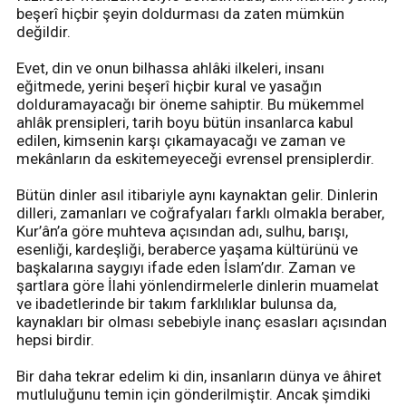
beşerî hiçbir şeyin doldurması da zaten mümkün
değildir.
Evet, din ve onun bilhassa ahlâki ilkeleri, insanı
eğitmede, yerini beşerî hiçbir kural ve yasağın
dolduramayacağı bir öneme sahiptir. Bu mükemmel
ahlâk prensipleri, tarih boyu bütün insanlarca kabul
edilen, kimsenin karşı çıkamayacağı ve zaman ve
mekânların da eskitemeyeceği evrensel prensiplerdir.
Bütün dinler asıl itibariyle aynı kaynaktan gelir. Dinlerin
dilleri, zamanları ve coğrafyaları farklı olmakla beraber,
Kur’ân’a göre muhteva açısından adı, sulhu, barışı,
esenliği, kardeşliği, beraberce yaşama kültürünü ve
başkalarına saygıyı ifade eden İslam’dır. Zaman ve
şartlara göre İlahi yönlendirmelerle dinlerin muamelat
ve ibadetlerinde bir takım farklılıklar bulunsa da,
kaynakları bir olması sebebiyle inanç esasları açısından
hepsi birdir.
Bir daha tekrar edelim ki din, insanların dünya ve âhiret
mutluluğunu temin için gönderilmiştir. Ancak şimdiki