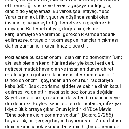
ettiremediği, susuz ve havasız yaşayamadığı gibi,
dinsiz de yaşayamaz. Bu varoluşsal ihtiyaç, Yüce
Yaratıcı’nın akıl, fikir, şuur ve düşünce sahibi olan
insanın içine yerleştirdiği temel ve vazgeçilmez bir
ihtiyaçtır. Bu temel ihtiyaç, doğru bir şekilde
karşılanmayıp ve verilmesi gereken kıvamda tedarik
edilmezse, ortaya bir takım sapkın inançların çıkması
da her zaman için kaçınılmaz olacaktır.
Peki acaba bu kadar önemli olan din ne demektir? “Din;
akıl sahiplerinin kendi hür iradeleriyle kabul ettikleri,
neticesi mutlak hayır olan ve insanları dünya-ahiret
mutluluğuna götüren İlâhî prensipler mecmuasıdır.”
Dinde en önemli şey, insanların onu hür iradeleriyle
kabulüdür. Baskı, zorlama, şiddet ve cebirle dinin kabul
edilmesi ya da ettirilmesi asla söz konusu değildir.
Şayet zorla olursa, o zaman da zaten bu inanılan şeye
din denmez. Böylesi kabul edilen durumlarda, nifak yani
ikiyüzlülük ortaya çıkar. Onun içindir ki Yüce Mevla:
“Dine sokmak için zorlama yoktur.” (Bakara 2/256)
buyurarak, bu gerçeği beyan buyurmuştur. Zaten İslam
dininin kabulü noktasında da tarihin hiçbir döneminde