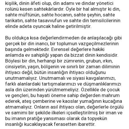
kişilik, dinin âfeti olup, din adamı ve dindar yönetici
rolünü kesen sahtekârlardır. Öyle bir hal almıştır ki din,
sahte müftünün, sahte hocanın, sahte şeyhin, sahte
tarikatın, sahte tasavvufun ve sahte din temsilcilerinin
elinde adeta oyuncak haline getirilmiştir.
Bu oldukça kısa değerlendirmeden de anlaşılacağı gibi
gerçek bir din inancı, bir toplumun vazgeçilmezlerinin
başında gelmektedir. Evrensel değerlere hakiki
anlamda ev sahipliği yapan da bizzat dinin kendisidir.
Böylesi bir din, herhangi bir zümrenin, grubun, ırkın,
cinsiyetin, yaşın, bölgenin ve sınırlı bir zaman diliminin
ihtiyacı değil, bütün insanlığın ihtiyacı olduğunu
unutmamalıyız. Unutmamalı ve siyasi kavgalarımızı,
farklı alanlardaki tartışmalarımızı ve düşmanlıklarımızı
asla din üzerinden yürütmemeliyiz. Özellikle de çocuk
ve gençleri, bu hayati öneme sahip değerden mahrum
ederek, ateş çemberine ve kaoslar yumağının kucağına
atmamalıyız. Onların asıl ihtiyacı olan, değerlerle örgülü
ve samimi bir şekilde ilkeleri içselleştirilmiş bir iman ve
bu imanın pratiğe yansıması olarak da topyekün
insanlığı kucaklayacak ferasetten ibarettir.