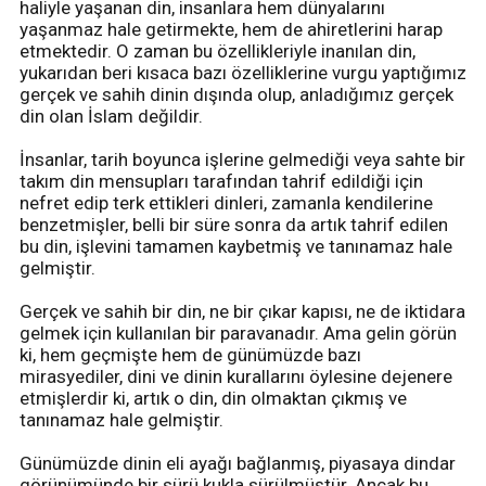
haliyle yaşanan din, insanlara hem dünyalarını
yaşanmaz hale getirmekte, hem de ahiretlerini harap
etmektedir. O zaman bu özellikleriyle inanılan din,
yukarıdan beri kısaca bazı özelliklerine vurgu yaptığımız
gerçek ve sahih dinin dışında olup, anladığımız gerçek
din olan İslam değildir.
İnsanlar, tarih boyunca işlerine gelmediği veya sahte bir
takım din mensupları tarafından tahrif edildiği için
nefret edip terk ettikleri dinleri, zamanla kendilerine
benzetmişler, belli bir süre sonra da artık tahrif edilen
bu din, işlevini tamamen kaybetmiş ve tanınamaz hale
gelmiştir.
Gerçek ve sahih bir din, ne bir çıkar kapısı, ne de iktidara
gelmek için kullanılan bir paravanadır. Ama gelin görün
ki, hem geçmişte hem de günümüzde bazı
mirasyediler, dini ve dinin kurallarını öylesine dejenere
etmişlerdir ki, artık o din, din olmaktan çıkmış ve
tanınamaz hale gelmiştir.
Günümüzde dinin eli ayağı bağlanmış, piyasaya dindar
görünümünde bir sürü kukla sürülmüştür. Ancak bu