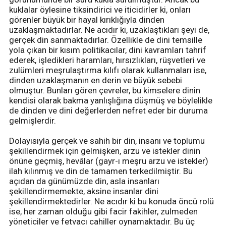
kuklalar öylesine tiksindirici ve iticidirler ki, onları
görenler büyük bir hayal kırıklığıyla dinden
uzaklaşmaktadırlar. Ne acıdır ki, uzaklaştıkları şeyi de,
gerçek din sanmaktadırlar. Özellikle de dini temsille
yola çıkan bir kısım politikacılar, dini kavramları tahrif
ederek, işledikleri haramları, hırsızlıkları, rüşvetleri ve
zulümleri meşrulaştırma kılıfı olarak kullanmaları ise,
dinden uzaklaşmanın en derin ve büyük sebebi
olmuştur. Bunları gören çevreler, bu kimselere dinin
kendisi olarak bakma yanlışlığına düşmüş ve böylelikle
de dinden ve dini değerlerden nefret eder bir duruma
gelmişlerdir.
Dolayısıyla gerçek ve sahih bir din, insanı ve toplumu
şekillendirmek için gelmişken, arzu ve istekler dinin
önüne geçmiş, hevâlar (gayr-ı meşru arzu ve istekler)
ilah kılınmış ve din de tamamen terkedilmiştir. Bu
açıdan da günümüzde din, asla insanları
şekillendirmemekte, aksine insanlar dini
şekillendirmektedirler. Ne acıdır ki bu konuda öncü rolü
ise, her zaman olduğu gibi facir fakihler, zulmeden
yöneticiler ve fetvacı cahiller oynamaktadır. Bu üç