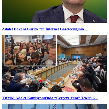
Adalet Bakanı Gürlek'ten İnternet Gazeteciliğinin ...
TBMM Adalet Komisyonu'nda “Çerçeve Yasa” Teklifi G...