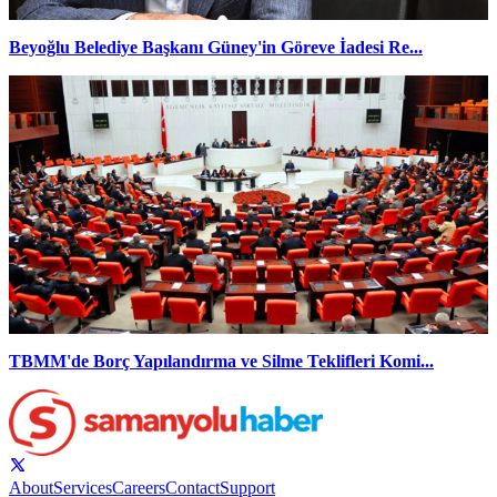
Beyoğlu Belediye Başkanı Güney'in Göreve İadesi Re...
TBMM'de Borç Yapılandırma ve Silme Teklifleri Komi...
About
Services
Careers
Contact
Support