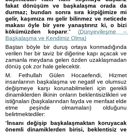
fakat dönüşüm ve başkalaşma orada da 
durmaz; bundan sonra sıra kirpiğimize mi 
gelir, kaşımıza mı gelir bilinmez ve neticede 
makası öyle bir yere yanaştırırız ki, o bizi 
kökümüzden koparır
.” 
(Dünyevileşme – 
Başkalaşma ve Kendimiz Olma)
Baştan böyle bir duruş ortaya konmadığında 
verilen her bir taviz bir diğerine kapı açacak ve 
zamanla meydana gelen özden uzaklaşmadan 
dönüş çok zor hale gelecektir.
M. Fethullah Gülen Hocaefendi, Hizmet 
insanlarının başkalaşma ve negatif ve olumsuz 
değişmeye karşı korunabilmeleri için gerekli 
dinamiklerden ilkinin onların beklentisizlikleri ve 
istiğnaları (başkalarından fayda ve menfaat elde 
etme peşinde olmamaları) olduğunu 
belirtmektediler: 
“
İnsanı değişip başkalaşmaktan koruyacak 
önemli dinamiklerden birisi, beklentisiz ve 