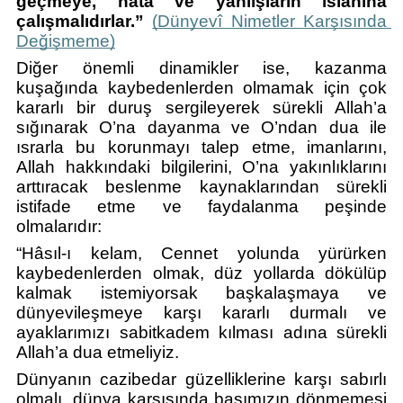
geçmeye, hata ve yanlışların ıslahına 
çalışmalıdırlar.”
(Dünyevî Nimetler Karşısında 
Değişmeme)
Diğer önemli dinamikler ise, kazanma 
kuşağında kaybedenlerden olmamak için çok 
kararlı bir duruş sergileyerek sürekli Allah’a 
sığınarak O’na dayanma ve O’ndan dua ile 
ısrarla bu korunmayı talep etme, imanlarını, 
Allah hakkındaki bilgilerini, O’na yakınlıklarını 
arttıracak beslenme kaynaklarından sürekli 
istifade etme ve faydalanma peşinde 
olmalarıdır:  
“Hâsıl-ı kelam, Cennet yolunda yürürken 
kaybedenlerden olmak, düz yollarda dökülüp 
kalmak istemiyorsak başkalaşmaya ve 
dünyevileşmeye karşı kararlı durmalı ve 
ayaklarımızı sabitkadem kılması adına sürekli 
Allah’a dua etmeliyiz. 
Dünyanın cazibedar güzelliklerine karşı sabırlı 
olmalı, dünya karşısında başımızın dönmemesi 