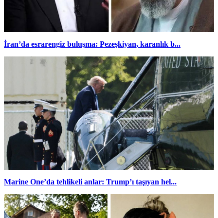
İran’da esrarengiz buluşma: Pezeşkiyan, karanlık b...
Marine One’da tehlikeli anlar: Trump’ı taşıyan hel...