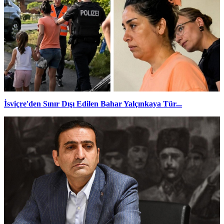
İsviçre'den Sınır Dışı Edilen Bahar Yalçınkaya Tür...