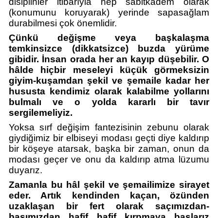
disiplinler itibarıyla hep sabitkadem olarak 
(konumunu koruyarak) yerinde sapasağlam 
durabilmesi çok önemlidir. 
Çünkü değişme veya başkalaşma 
temkinsizce (dikkatsizce) buzda yürüme 
gibidir. İnsan orada her an kayıp düşebilir. O 
hâlde hiçbir meseleyi küçük görmeksizin 
giyim-kuşamdan şekil ve şemaile kadar her 
hususta kendimiz olarak kalabilme yollarını 
bulmalı ve o yolda kararlı bir tavır 
sergilemeliyiz. 
Yoksa sırf değişim fantezisinin zebunu olarak 
giydiğimiz bir elbiseyi modası geçti diye kaldırıp 
bir köşeye atarsak, başka bir zaman, onun da 
modası geçer ve onu da kaldırıp atma lüzumu 
duyarız. 
Zamanla bu hâl şekil ve şemailimize sirayet 
eder. Artık kendinden kaçan, özünden 
uzaklaşan bir fert olarak saçımızdan-
başımızdan hafif hafif kırpmaya başlarız 