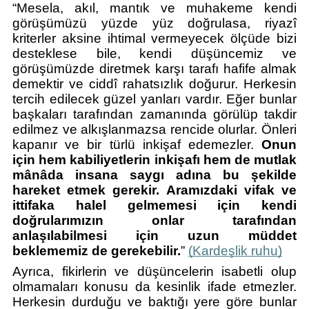
“Mesela, akıl, mantık ve muhakeme kendi 
görüşümüzü yüzde yüz doğrulasa, riyazî 
kriterler aksine ihtimal vermeyecek ölçüde bizi 
desteklese bile, kendi düşüncemiz ve 
görüşümüzde diretmek karşı tarafı hafife almak 
demektir ve ciddî rahatsızlık doğurur. Herkesin 
tercih edilecek güzel yanları vardır. Eğer bunlar 
başkaları tarafından zamanında görülüp takdir 
edilmez ve alkışlanmazsa rencide olurlar. Önleri 
kapanır ve bir türlü inkişaf edemezler. 
Onun 
için hem kabiliyetlerin inkişafı hem de mutlak 
mânâda insana saygı adına bu şekilde 
hareket etmek gerekir. Aramızdaki vifak ve 
ittifaka halel gelmemesi için kendi 
doğrularımızın onlar tarafından 
anlaşılabilmesi için uzun müddet 
beklememiz de gerekebilir.
” 
(Kardeşlik ruhu)
Ayrıca, fikirlerin ve düşüncelerin isabetli olup 
olmamaları konusu da kesinlik ifade etmezler. 
Herkesin durduğu ve baktığı yere göre bunlar 