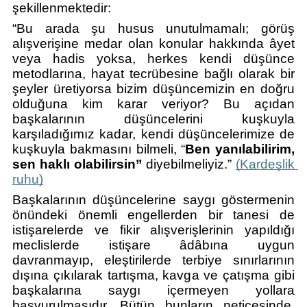
şekillenmektedir:
“Bu arada şu husus unutulmamalı; görüş 
alışverişine medar olan konular hakkında âyet 
veya hadis yoksa, herkes kendi düşünce 
metodlarına, hayat tecrübesine bağlı olarak bir 
şeyler üretiyorsa bizim düşüncemizin en doğru 
olduğuna kim karar veriyor? Bu açıdan 
başkalarının düşüncelerini kuşkuyla 
karşıladığımız kadar, kendi düşüncelerimize de 
kuşkuyla bakmasını bilmeli, “
Ben yanılabilirim, 
sen haklı olabilirsin”
 diyebilmeliyiz.” 
(Kardeşlik 
ruhu)
Başkalarının düşüncelerine saygı göstermenin 
önündeki önemli engellerden bir tanesi de 
istişarelerde ve fikir alışverişlerinin yapıldığı 
meclislerde istişare âdâbına uygun 
davranmayıp, eleştirilerde terbiye sınırlarının 
dışına çıkılarak tartışma, kavga ve çatışma gibi 
başkalarına saygı içermeyen yollara 
başvurulmasıdır. Bütün bunların neticesinde, 