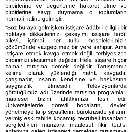
birbirlerine ve değerlerine hakaret etme ve 
birbirlerine saygı duymama o toplumların 
normali haline gelmiştir: 
“Söz buraya gelmişken istişare âdâbı ile ilgili bir 
noktaya dikkatlerinizi çekeyim; istişare ferdî, 
ailevî, içtimaî her türlü meselelerimizin 
çözümünde vazgeçilmez bir yere sahiptir. Ama 
istişare etmek kavga etmek değil, terbiyesizce 
birbirimizi eleştirmek değildir. Hele istişare hiçbir 
zaman tartışma demek değildir. Tartışmanın 
kelime olarak yüklendiği mânâ kavgadır, 
çatışmadır, insanın kendisine ve başkasına 
saygısızlık etmesidir. Televizyonlarda 
gördüğümüz adı üzerinde tartışma programları 
maalesef bizim ahlâkımıza tesir etti. 
Üniversitelerde görevli hocaların, devleti 
yönetmeye talip siyasîlerin, bürokraside yıllarını 
vermiş eski tabirle kocamış, tecrübeli insanların 
sergiledikleri manzara maalesef fikir teatisi 
anlamına gelen istişareyi gerçekten tartışmaya 