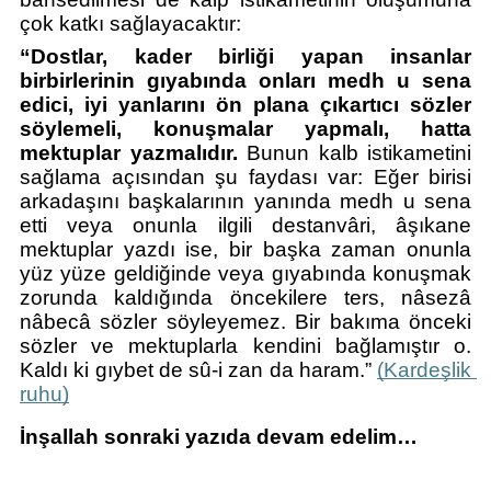
çok katkı sağlayacaktır:
“Dostlar, kader birliği yapan insanlar 
birbirlerinin gıyabında onları medh u sena 
edici, iyi yanlarını ön plana çıkartıcı sözler 
söylemeli, konuşmalar yapmalı, hatta 
mektuplar yazmalıdır.
 Bunun kalb istikametini 
sağlama açısından şu faydası var: Eğer birisi 
arkadaşını başkalarının yanında medh u sena 
etti veya onunla ilgili destanvâri, âşıkane 
mektuplar yazdı ise, bir başka zaman onunla 
yüz yüze geldiğinde veya gıyabında konuşmak 
zorunda kaldığında öncekilere ters, nâsezâ 
nâbecâ sözler söyleyemez. Bir bakıma önceki 
sözler ve mektuplarla kendini bağlamıştır o. 
Kaldı ki gıybet de sû-i zan da haram.” 
(Kardeşlik 
ruhu)
İnşallah sonraki yazıda devam edelim…