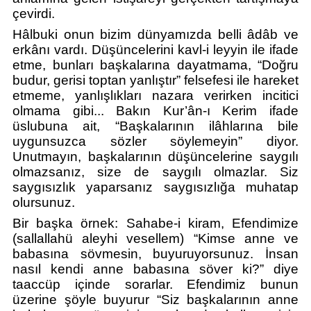
çevirdi.
Hâlbuki onun bizim dünyamızda belli âdâb ve 
erkânı vardı. Düşüncelerini kavl-i leyyin ile ifade 
etme, bunları başkalarına dayatmama, “Doğru 
budur, gerisi toptan yanlıştır” felsefesi ile hareket 
etmeme, yanlışlıkları nazara verirken incitici 
olmama gibi... Bakın Kur’ân-ı Kerim ifade 
üslubuna ait, “Başkalarının ilâhlarına bile 
uygunsuzca sözler söylemeyin” diyor. 
Unutmayın, başkalarının düşüncelerine saygılı 
olmazsanız, size de saygılı olmazlar. Siz 
saygısızlık yaparsanız saygısızlığa muhatap 
olursunuz.
Bir başka örnek: Sahabe-i kiram, Efendimize 
(sallallahü aleyhi vesellem) “Kimse anne ve 
babasına sövmesin, buyuruyorsunuz. İnsan 
nasıl kendi anne babasına söver ki?” diye 
taaccüp içinde sorarlar. Efendimiz bunun 
üzerine şöyle buyurur “Siz başkalarının anne 