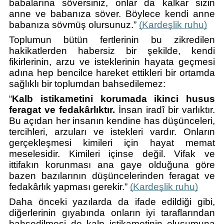
babalarına söversiniz, onlar da kalkar sizin 
anne ve babanıza söver. Böylece kendi anne 
babanıza sövmüş olursunuz.” 
(Kardeşlik ruhu)
Toplumun bütün fertlerinin bu zikredilen 
hakikatlerden habersiz bir şekilde, kendi 
fikirlerinin, arzu ve isteklerinin hayata geçmesi 
adına hep bencilce hareket ettikleri bir ortamda 
sağlıklı bir toplumdan bahsedilemez:
“
Kalb istikametini korumada ikinci husus 
feragat ve fedakârlıktır.
 İnsan iradî bir varlıktır. 
Bu açıdan her insanın kendine has düşünceleri, 
tercihleri, arzuları ve istekleri vardır. Onların 
gerçekleşmesi kimileri için hayat memat 
meselesidir. Kimileri içinse değil. Vifak ve 
ittifakın korunması ana gaye olduğuna göre 
bazen bazılarının düşüncelerinden feragat ve 
fedakârlık yapması gerekir.” 
(Kardeşlik ruhu)
Daha önceki yazılarda da ifade edildiği gibi, 
diğerlerinin gıyabında onların iyi taraflarından 
bahsedilmesi de kalp istikametinin oluşumuna 