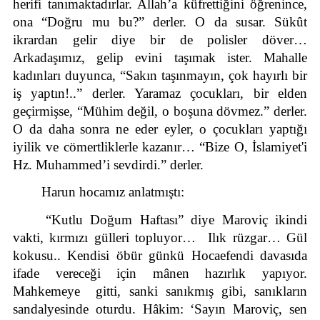
herifi tanımaktadırlar. Allah’a küfrettiğini öğrenince, 
ona “Doğru mu bu?” derler. O da susar. Sükût 
ikrardan gelir diye bir de polisler döver… 
Arkadaşımız, gelip evini taşımak ister. Mahalle 
kadınları duyunca, “Sakın taşınmayın, çok hayırlı bir 
iş yaptın!..” derler. Yaramaz çocukları, bir elden 
geçirmişse, “Mühim değil, o boşuna dövmez.” derler. 
O da daha sonra ne eder eyler, o çocukları yaptığı 
iyilik ve cömertliklerle kazanır… “Bize O, İslamiyet'i 
Hz. Muhammed’i sevdirdi.” derler. 
Harun hocamız anlatmıştı: 
“Kutlu Doğum Haftası” diye Maroviç ikindi 
vakti, kırmızı gülleri topluyor…  Ilık rüzgar… Gül 
kokusu.. Kendisi öbür günkü Hocaefendi davasıda 
ifade vereceği için mânen hazırlık yapıyor. 
Mahkemeye  gitti, sanki sanıkmış gibi, sanıkların 
sandalyesinde oturdu. Hâkim: ‘Sayın Maroviç, sen 