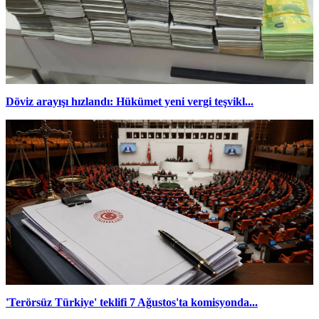
Döviz arayışı hızlandı: Hükümet yeni vergi teşvikl...
'Terörsüz Türkiye' teklifi 7 Ağustos'ta komisyonda...