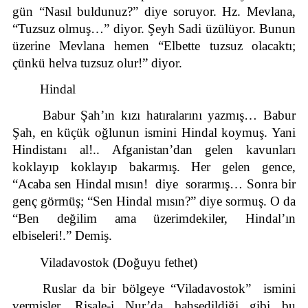
gün “Nasıl buldunuz?” diye soruyor. Hz. Mevlana, 
“Tuzsuz olmuş…” diyor. Şeyh Sadi üzülüyor. Bunun 
üzerine Mevlana hemen “Elbette tuzsuz olacaktı; 
çünkü helva tuzsuz olur!” diyor.
Hindal
Babur Şah’ın kızı hatıralarını yazmış… Babur 
Şah, en küçük oğlunun ismini Hindal koymuş. Yani 
Hindistanı al!.. Afganistan’dan gelen kavunları 
koklayıp koklayıp bakarmış. Her gelen gence, 
“Acaba sen Hindal mısın!  diye  sorarmış… Sonra bir 
genç görmüş; “Sen Hindal mısın?” diye sormuş. O da 
“Ben değilim ama üzerimdekiler, Hindal’ın 
elbiseleri!.” Demiş.
Viladavostok (Doğuyu fethet)
Ruslar da bir bölgeye “Viladavostok”  ismini 
vermişler. Risale-i Nur’da bahsedildiği gibi bu 