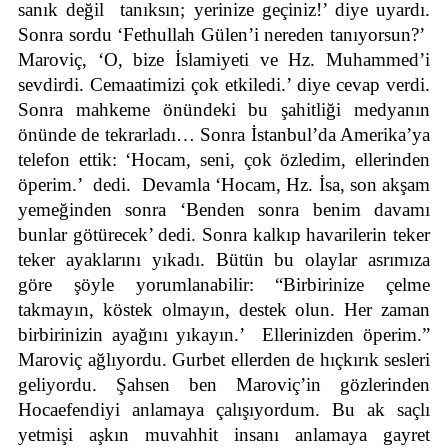
sanık değil  tanıksın; yerinize geçiniz!’ diye uyardı. 
Sonra sordu ‘Fethullah Gülen’i nereden tanıyorsun?’  
Maroviç, ‘O, bize İslamiyeti ve Hz. Muhammed’i 
sevdirdi. Cemaatimizi çok etkiledi.’ diye cevap verdi. 
Sonra mahkeme önündeki bu şahitliği medyanın 
önünde de tekrarladı… Sonra İstanbul’da Amerika’ya 
telefon ettik: ‘Hocam, seni, çok özledim, ellerinden 
öperim.’  dedi.  Devamla ‘Hocam, Hz. İsa, son akşam 
yemeğinden sonra ‘Benden sonra benim davamı 
bunlar götürecek’ dedi. Sonra kalkıp havarilerin teker 
teker ayaklarını yıkadı. Bütün bu olaylar asrımıza 
göre şöyle yorumlanabilir: “Birbirinize çelme 
takmayın, köstek olmayın, destek olun. Her zaman 
birbirinizin ayağını yıkayın.’  Ellerinizden öperim.” 
Maroviç ağlıyordu. Gurbet ellerden de hıçkırık sesleri 
geliyordu. Şahsen ben Maroviç’in gözlerinden 
Hocaefendiyi anlamaya çalışıyordum. Bu ak saçlı 
yetmişi aşkın muvahhit insanı anlamaya gayret 