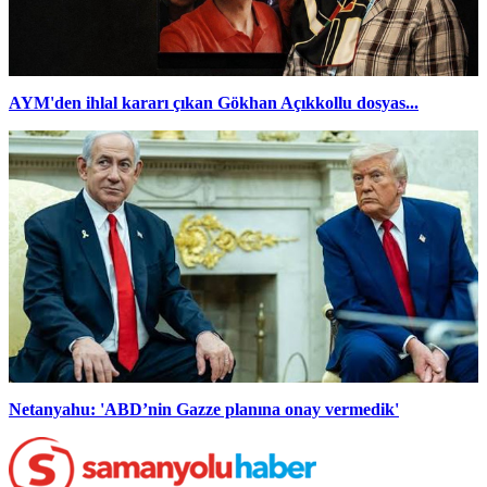
AYM'den ihlal kararı çıkan Gökhan Açıkkollu dosyas...
Netanyahu: 'ABD’nin Gazze planına onay vermedik'