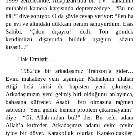
1999 zelzelesinde, Adapazarı'nda bir TV  kanalının 
muhabiri kamera karşısında depremzedeye  “Bu ne 
hâl?” diye soruyor. O da şöyle cevap veriyor: “Pen ha 
pu evi ve altındaki dükkanı penim sanuyurdum. Esas 
Sahibi, ‘Çıkın dışayru!’ dedi. Ton gömlek 
kendimüzü dışayruda bulduk uşağum, sözün 
kısası!...”
Hak Etmiştir…
1982’de bir arkadaşımız Trabzon’a gider… 
Evini mahalleye yeni taşımıştır. Mahallenin illallah 
ettiği belâ birisi de hapisten yeni çıkmıştır. 
Arkadaşımızın yeni gelmiş biri olduğunu anlayınca, 
babasına küfreder. Asabî  biri olmasına rağmen 
sabredip “Yeni geldik hemen problem çıkarmayalım” 
diye  “Git Allah’ından bul!” der. Bu sefer adam 
Allah’a küfreder. Arkadaşımız adamı evire çevire 
iyice bir döver. Karakolluk olurlar. Karakoldakiler  