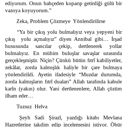
ediyorum. Onun bahçeden koparıp getirdiği gülü bir 
vazoya koyuyorum.”
Zeka, Problem Çözmeye  Yönlendirilirse 
“Ya bir çıkış yolu bulmalıyız veya yepyeni bir 
çıkış  yolu açmalıyız” diyen Annibal gibi… İrşad 
hususunda sancılar çekip, dertlenerek yollar 
bulmalıyız. En mühim buluşlar savaşlar sırasında 
gerçekleşmiştir. Niçin? Çünkü bütün fıtrî kabiliyetler, 
zekâlar, zorda kalmışlık haliyle bir çare bulmaya 
yönlendirildi. Ayetin ifadesiyle “Muzdar durumda, 
zorda kalmışların fıtrî duaları” Allah tarafında kabule 
karîn (yakın) olur. Yani dertlenenlere, Allah çözüm 
ilham eder…
Tuzsuz  Helva
Şeyh Sadi Şirazî, yazdığı kitabı Mevlana 
Hazretlerine takdim edip incelemesini istiyor. Öbür 