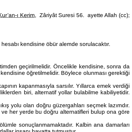
Kur’an-ı Kerim
,  Zâriyât Suresi 56.  ayette Allah (cc); 
ın hesabı kendisine öbür alemde sorulacaktır.
imden geçirilmelidir. Öncelikle kendisine, sonra da 
 kendisine öğretilmelidir. Böylece olunması gerektiği 
pının kapanmasıyla sarsılır. Yıllarca emek verdiği 
rden biri, alternatif yollar bulabilme kabiliyetidir. 
kış yolu olan doğru güzergahları seçmek lazımdır. 
ve her yerde bu doğru alternatifleri bulup ona göre 
ani ölümle sonuçlanmamaktadır. Kalbin ana damarları 
dallar insanı hayatta tutmuştur.