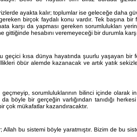
 krizlerde ayakta kalır; toplumlar ise geleceğe daha gü
reken birçok faydalı konu vardır. Tek başına bir fert
ata karşı da yapması gereken sorumlulukları yerin
e gittiğinde hesabını veremeyeceği bir durumla karş
u geçici kısa dünya hayatında şuurlu yaşayan bir fe
üzellikleri öbür alemde kazanacak ve artık yatık seki
 geçmeyip, sorumluluklarının bilinci içinde olarak i
da böyle bir gerçeğin varlığından tanıdığı herkesi
ir çok mükafatlar kazandıracaktır.
ir; Allah bu sistemi böyle yaratmıştır. Bizim de bu si