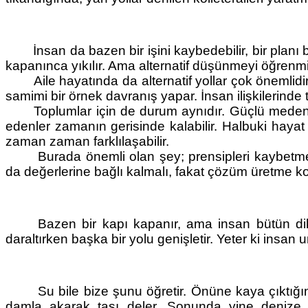
İnsan da bazen bir işini kaybedebilir, bir planı
kapanınca yıkılır. Ama alternatif düşünmeyi öğrenmişs
Aile hayatında da alternatif yollar çok önemli
samimi bir örnek davranış yapar. İnsan ilişkilerinde
Toplumlar için de durum aynıdır. Güçlü medeniy
edenler zamanın gerisinde kalabilir. Halbuki hayat 
zaman zaman farklılaşabilir.
Burada önemli olan şey; prensipleri kaybetmede
da değerlerine bağlı kalmalı, fakat çözüm üretme k
Bazen bir kapı kapanır, ama insan bütün dik
daraltırken başka bir yolu genişletir. Yeter ki ins
Su bile bize şunu öğretir. Önüne kaya çıktığ
damla akarak taşı deler. Sonunda yine denize ul