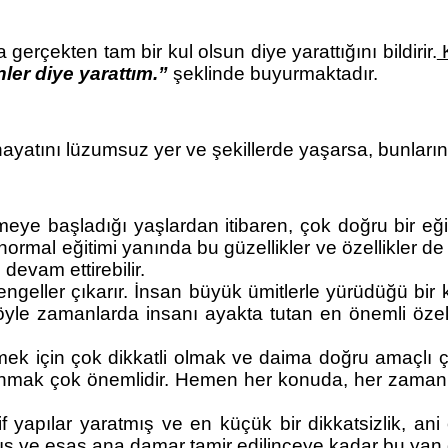
 gerçekten tam bir kul olsun diye yarattığını bildirir.
 
ler diye yarattım.” 
şeklinde buyurmaktadır.
 hayatını lüzumsuz yer ve şekillerde yaşarsa, bunlar
eye başladığı yaşlardan itibaren, çok doğru bir eğit
normal eğitimi yanında bu güzellikler ve özellikler de
 devam ettirebilir.
eller çıkarır. İnsan büyük ümitlerle yürüdüğü bir ka
öyle zamanlarda insanı ayakta tutan en önemli özellikle
k için çok dikkatli olmak ve daima doğru amaçlı çı
ullanmak çok önemlidir. Hemen her konuda, her zaman 
atif yapılar yaratmış ve en küçük bir dikkatsizlik, 
tmış ve esas ana damar tamir edilinceye kadar bu yan 