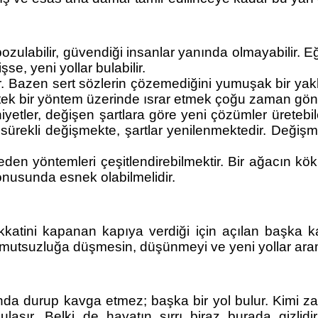
 bozulabilir, güvendiği insanlar yanında olmayabilir. 
e, yeni yollar bulabilir.
dir. Bazen sert sözlerin çözemediğini yumuşak bir ya
 tek bir yöntem üzerinde ısrar etmek çoğu zaman gönül
etler, değişen şartlara göre yeni çözümler üretebile
sürekli değişmekte, şartlar yenilenmektedir. Değişm
n yöntemleri çeşitlendirebilmektir. Bir ağacın kökü s
onusunda esnek olabilmelidir.
katini kapanan kapıya verdiği için açılan başka k
an umutsuzluğa düşmesin, düşünmeyi ve yeni yollar ar
ında durup kavga etmez; başka bir yol bulur. Kimi z
aşır. Belki de hayatın sırrı biraz burada gizlid