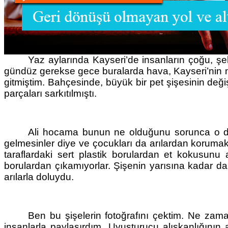
Yaz aylarında Kayseri’de insanların çoğu, şeh
gündüz gerekse gece buralarda hava, Kayseri’nin me
gitmiştim. Bahçesinde, büyük bir pet şişesinin değişik
parçaları sarkıtılmıştı. 
Ali hocama bunun ne olduğunu sorunca o da 
gelmesinler diye ve çocukları da arılardan korumak 
taraflardaki sert plastik borulardan et kokusunu al
borulardan çıkamıyorlar. Şişenin yarısına kadar da
arılarla doluydu.
Ben bu şişelerin fotoğrafını çektim. Ne zaman 
insanlarla paylaşırdım. Uyuşturucu alışkanlığının