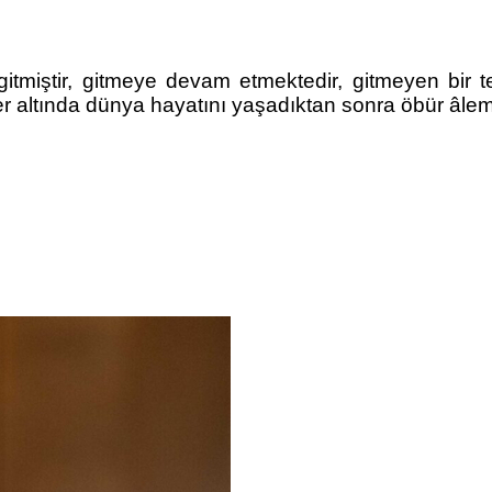
tmiştir, gitmeye devam etmektedir, gitmeyen bir tek
 altında dünya hayatını yaşadıktan sonra öbür âleme h