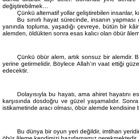
değiştirebilmek…
Çünkü alternatif yollar geliştirebilen insanlar,
Bu sınırlı hayat sürecinde, insanın yapması ge
yanında topluma, yaşadığı çevreye, bütün bir kâin
alemden, öldükten sonra esas kalıcı olan öbür âlem
Çünkü öbür alem, artık sonsuz bir alemdir. B
yerine getirmelidir. Böylece Allah’ın vaat ettiği g
edecektir.
Dolayısıyla bu hayatı, ama ahiret hayatını es
karşısında dosdoğru ve güzel yaşamalıdır. Sonra 
istikametinde aracı olması, öbür alemde kendisine b
Bu dünya bir oyun yeri değildir, imtihan yerid
öbür âleme kendimizi hazırlamamız gerekmektedir.