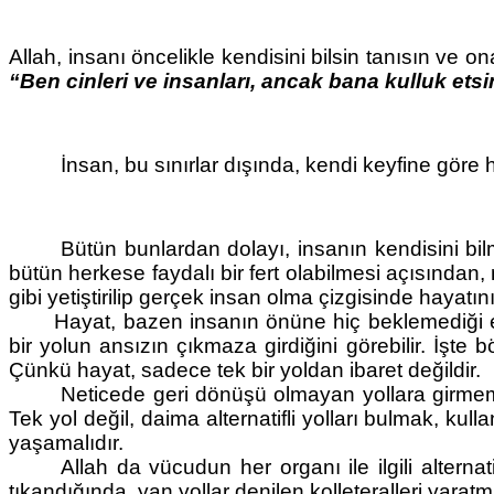
Allah, insanı öncelikle kendisini bilsin tanısın ve ona
“Ben cinleri ve insanları, ancak bana kulluk etsin
İnsan, bu sınırlar dışında, kendi keyfine göre
Bütün bunlardan dolayı, insanın kendisini bilm
bütün herkese faydalı bir fert olabilmesi açısından, 
gibi yetiştirilip gerçek insan olma çizgisinde hayatını
Hayat, bazen insanın önüne hiç beklemediği eng
bir yolun ansızın çıkmaza girdiğini görebilir. İşte b
Çünkü hayat, sadece tek bir yoldan ibaret değildir.
Neticede geri dönüşü olmayan yollara girmeme
Tek yol değil, daima alternatifli yolları bulmak, k
yaşamalıdır. 
Allah da vücudun her organı ile ilgili altern
tıkandığında, yan yollar denilen kolleteralleri yara