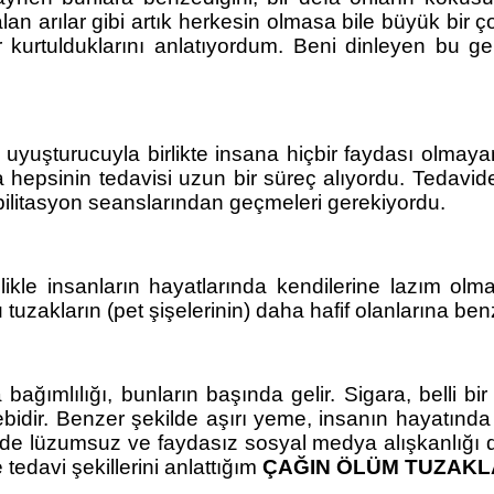
an arılar gibi artık herkesin olmasa bile büyük bir ç
urtulduklarını anlatıyordum. Beni dinleyen bu ge
 uyuşturucuyla birlikte insana hiçbir faydası olmayan
hepsinin tedavisi uzun bir süreç alıyordu. Tedaviden
ilitasyon seanslarından geçmeleri gerekiyordu.
e insanların hayatlarında kendilerine lazım olma
uzakların (pet şişelerinin) daha hafif olanlarına benze
ağımlılığı, bunların başında gelir. Sigara, belli bi
bidir. Benzer şekilde aşırı yeme, insanın hayatında
lüzumsuz ve faydasız sosyal medya alışkanlığı da yin
 tedavi şekillerini anlattığım 
ÇAĞIN ÖLÜM TUZAKL