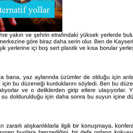
re yakın ve şehrin etrafındaki yüksek yerlerde bulu
rkezine göre biraz daha serin olur. Ben de Kayseri’
 yerlerine içi boş sert plastik ve kısa borular yerleşt
bana, yaz aylarında üzümler de olduğu için arıla
için bu düzeneği kurduklarını söyledi. Ben bu düzene
ıyorlar ve o deliklerden girip etlere ulaşıyorlar. Yi
 su doldurulduğu için daha sonra bu suyun içine düşü
zararlı alışkanlıklarla ilgili bir konuşmaya, konfera
 aynen bunlara benzediğini, bir defa onların koku