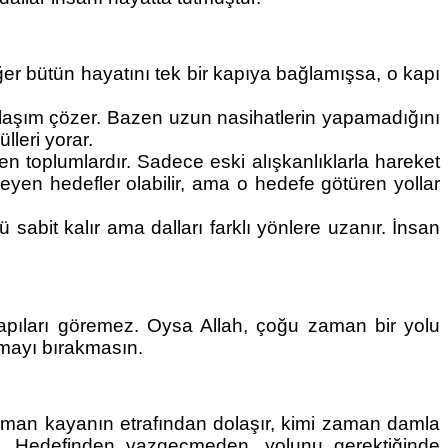
Eğer bütün hayatını tek bir kapıya bağlamışsa, o kapı 
klaşım çözer. Bazen uzun nasihatlerin yapamadığını 
leri yorar.
n toplumlardır. Sadece eski alışkanlıklarla hareket 
eyen hedefler olabilir, ama o hedefe götüren yollar 
abit kalır ama dalları farklı yönlere uzanır. İnsan 
apıları göremez. Oysa Allah, çoğu zaman bir yolu 
amayı bırakmasın.
aman kayanın etrafından dolaşır, kimi zaman damla 
ir. Hedefinden vazgeçmeden, yolunu gerektiğinde 