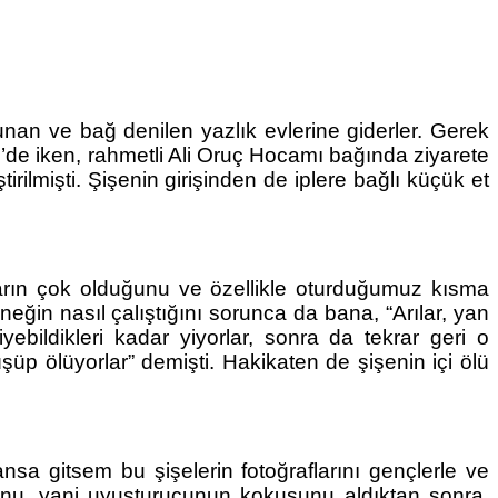
nan ve bağ denilen yazlık evlerine giderler. Gerek 
de iken, rahmetli Ali Oruç Hocamı bağında ziyarete 
irilmişti. Şişenin girişinden de iplere bağlı küçük et 
rın çok olduğunu ve özellikle oturduğumuz kısma 
ğin nasıl çalıştığını sorunca da bana, “Arılar, yan 
yebildikleri kadar yiyorlar, sonra da tekrar geri o 
p ölüyorlar” demişti. Hakikaten de şişenin içi ölü 
nsa gitsem bu şişelerin fotoğraflarını gençlerle ve 
sunu, yani uyuşturucunun kokusunu aldıktan sonra, 