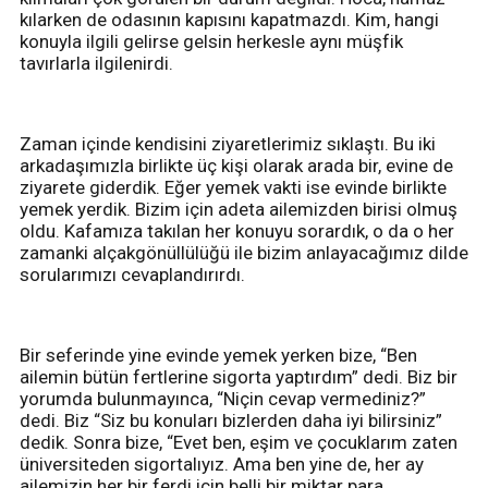
kılarken de odasının kapısını kapatmazdı. Kim, hangi
konuyla ilgili gelirse gelsin herkesle aynı müşfik
tavırlarla ilgilenirdi.
Zaman içinde kendisini ziyaretlerimiz sıklaştı. Bu iki
arkadaşımızla birlikte üç kişi olarak arada bir, evine de
ziyarete giderdik. Eğer yemek vakti ise evinde birlikte
yemek yerdik. Bizim için adeta ailemizden birisi olmuş
oldu. Kafamıza takılan her konuyu sorardık, o da o her
zamanki alçakgönüllülüğü ile bizim anlayacağımız dilde
sorularımızı cevaplandırırdı.
Bir seferinde yine evinde yemek yerken bize, “Ben
ailemin bütün fertlerine sigorta yaptırdım” dedi. Biz bir
yorumda bulunmayınca, “Niçin cevap vermediniz?”
dedi. Biz “Siz bu konuları bizlerden daha iyi bilirsiniz”
dedik. Sonra bize, “Evet ben, eşim ve çocuklarım zaten
üniversiteden sigortalıyız. Ama ben yine de, her ay
ailemizin her bir ferdi için belli bir miktar para