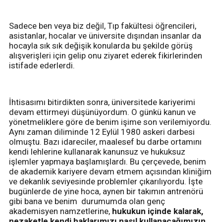
Sadece ben veya biz değil, Tıp fakültesi öğrencileri,
asistanlar, hocalar ve üniversite dışından insanlar da
hocayla sık sık değişik konularda bu şekilde görüş
alışverişleri için gelip onu ziyaret ederek fikirlerinden
istifade ederlerdi.
İhtisasımı bitirdikten sonra, üniversitede kariyerimi
devam ettirmeyi düşünüyordum. O günkü kanun ve
yönetmeliklere göre de benim işime son verilemiyordu.
Aynı zaman diliminde 12 Eylül 1980 askeri darbesi
olmuştu. Bazı idareciler, maalesef bu darbe ortamını
kendi lehlerine kullanarak kanunsuz ve hukuksuz
işlemler yapmaya başlamışlardı. Bu çerçevede, benim
de akademik kariyere devam etmem açısından kliniğim
ve dekanlık seviyesinde problemler çıkarılıyordu. İşte
bugünlerde de yine hoca, aynen bir takımın antrenörü
gibi bana ve benim durumumda olan genç
akademisyen namzetlerine,
hukukun içinde kalarak,
nezaketle kendi haklarımızı nasıl kullanacağımızın