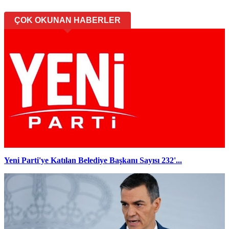
ÇOK OKUNAN HABERLER
Yeni Parti'ye Katılan Belediye Başkanı Sayısı 232'...