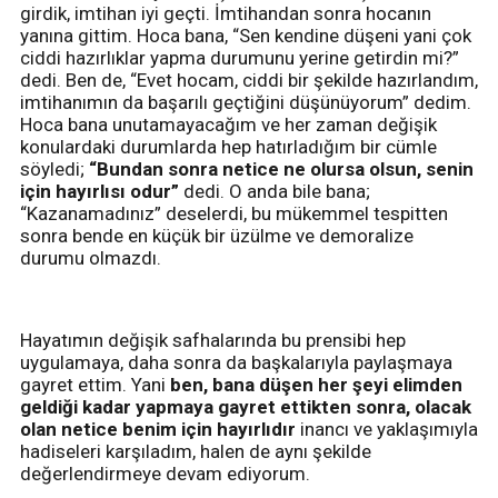
girdik, imtihan iyi geçti. İmtihandan sonra hocanın
yanına gittim. Hoca bana, “Sen kendine düşeni yani çok
ciddi hazırlıklar yapma durumunu yerine getirdin mi?”
dedi. Ben de, “Evet hocam, ciddi bir şekilde hazırlandım,
imtihanımın da başarılı geçtiğini düşünüyorum” dedim.
Hoca bana unutamayacağım ve her zaman değişik
konulardaki durumlarda hep hatırladığım bir cümle
söyledi;
“Bundan sonra netice ne olursa olsun, senin
için hayırlısı odur”
dedi. O anda bile bana;
“Kazanamadınız” deselerdi, bu mükemmel tespitten
sonra bende en küçük bir üzülme ve demoralize
durumu olmazdı.
Hayatımın değişik safhalarında bu prensibi hep
uygulamaya, daha sonra da başkalarıyla paylaşmaya
gayret ettim. Yani
ben, bana düşen her şeyi elimden
geldiği kadar yapmaya gayret ettikten sonra, olacak
olan netice benim için hayırlıdır
inancı ve yaklaşımıyla
hadiseleri karşıladım, halen de aynı şekilde
değerlendirmeye devam ediyorum.