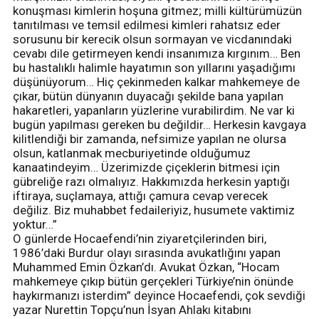
konuşması kimlerin hoşuna gitmez; milli kültürümüzün
tanıtılması ve temsil edilmesi kimleri rahatsız eder
sorusunu bir kerecik olsun sormayan ve vicdanındaki
cevabı dile getirmeyen kendi insanımıza kırgınım… Ben
bu hastalıklı halimle hayatımın son yıllarını yaşadığımı
düşünüyorum… Hiç çekinmeden kalkar mahkemeye de
çıkar, bütün dünyanın duyacağı şekilde bana yapılan
hakaretleri, yapanların yüzlerine vurabilirdim. Ne var ki
bugün yapılması gereken bu değildir… Herkesin kavgaya
kilitlendiği bir zamanda, nefsimize yapılan ne olursa
olsun, katlanmak mecburiyetinde olduğumuz
kanaatindeyim… Üzerimizde çiçeklerin bitmesi için
gübreliğe razı olmalıyız. Hakkımızda herkesin yaptığı
iftiraya, suçlamaya, attığı çamura cevap verecek
değiliz. Biz muhabbet fedaileriyiz, husumete vaktimiz
yoktur…”
O günlerde Hocaefendi’nin ziyaretçilerinden biri,
1986’daki Burdur olayı sırasında avukatlığını yapan
Muhammed Emin Özkan’dı. Avukat Özkan, “Hocam
mahkemeye çıkıp bütün gerçekleri Türkiye’nin önünde
haykırmanızı isterdim” deyince Hocaefendi, çok sevdiği
yazar Nurettin Topçu’nun İsyan Ahlakı kitabını