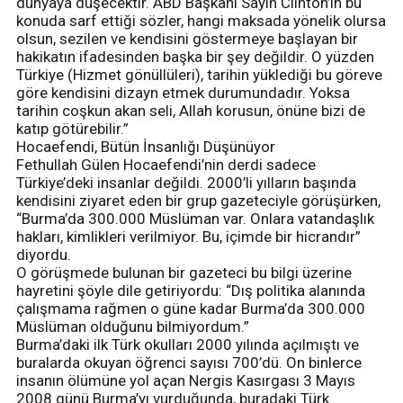
dünyaya düşecektir. ABD Başkanı Sayın Clinton’ın bu
konuda sarf ettiği sözler, hangi maksada yönelik olursa
olsun, sezilen ve kendisini göstermeye başlayan bir
hakikatın ifadesinden başka bir şey değildir. O yüzden
Türkiye (Hizmet gönüllüleri), tarihin yüklediği bu göreve
göre kendisini dizayn etmek durumundadır. Yoksa
tarihin coşkun akan seli, Allah korusun, önüne bizi de
katıp götürebilir.”
Hocaefendi, Bütün İnsanlığı Düşünüyor
Fethullah Gülen Hocaefendi’nin derdi sadece
Türkiye’deki insanlar değildi. 2000’li yılların başında
kendisini ziyaret eden bir grup gazeteciyle görüşürken,
“Burma’da 300.000 Müslüman var. Onlara vatandaşlık
hakları, kimlikleri verilmiyor. Bu, içimde bir hicrandır”
diyordu.
O görüşmede bulunan bir gazeteci bu bilgi üzerine
hayretini şöyle dile getiriyordu: “Dış politika alanında
çalışmama rağmen o güne kadar Burma’da 300.000
Müslüman olduğunu bilmiyordum.”
Burma’daki ilk Türk okulları 2000 yılında açılmıştı ve
buralarda okuyan öğrenci sayısı 700’dü. On binlerce
insanın ölümüne yol açan Nergis Kasırgası 3 Mayıs
2008 günü Burma’yı vurduğunda, buradaki Türk