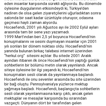
eden insanlar karşısında sürekli ağlıyordu. Bu dönemde
öylesine duygularının etkisindeydi ki, Türkiye’den
nadiren de olsa gelen ziyaretçilerini uğurladıktan sonra
salonda bir saat kadar üzüntüyle oturuyor, odasına
geçmesi hayli zaman alıyordu.
Hocaefendi, 2001 yılı Ağustos ayı ile 2002 Eylül ayları
arasında tam bir sene yazı yazamadı.
1999 Mart’ından beri 2,5 yıl boyunca Hocaefendi’nin
konuşmalarını ve sesini duymayan insanlar için 2001
yılı sonları bir dönem noktası oldu. Hocaefendi’nin
yanında bulunan birkaç talebesi internet üzerinden
“herkul.org” sitesini açtılar. Bu sitede 2001 Aralık
ayından itibaren ilk önce Hocaefendi’nin yaptığı günlük
sohbetlerin bir bölümü metin olarak yayınlandı. Ancak
siteye öylesine bir ilgi yaşandı ki, Hocaefendi’nin
konuşmaları sesli olarak da yayınlanmaya başlandı.
Hocaefendi ile onu sevenler arasında bu site üzerinden
bir bağ oluştu. Pennsylvania’ya yüzlerce mektup
yağmaya başladı. Hocaefendi, başlangıçta sohbetlerin
sesli olarak yayınlanmasına karşı çıktı, ancak gelen
mektuplar ve mesajlar karşısında bu ısrarından
vazgeçti. Dünyanın dört bir tarafından gelen