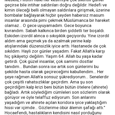
geçirse bile intihar saldırıları doğru değildir. Hedefi ve
kimin öleceği belli olmayan saldırılara girişmek, üzerine
bombalar bağlayarak hiçbir şeyden habersiz masum
insanlar arasında pimi çekmek Müslümanca bir hareket
olamaz… O gece uyuyamadım. Gece boyunca
kıvrandım. Sabah kalkınca birden şiddetli ter boşaldı.
Eskiden izordil alınca o sıkışıklık geçiyordu. Yine izordil
aldım ama geçmek ya da azalmak yerine kalp
atışlarındaki düzensizlik iyice arttı. Hastanede de çok
sıkıldım. Hayli zor günler yaşadım. Fakat Allah’a karşı
hiç şikâyetçi değilim. Yaşım 64. Allah bu yaşa kadar
getirdi. Çok güzel insanlar, çok samimi dostlar
tanıdım… Bundan sonra ise artık son günlerimi bu
şekilde hasta olarak geçireceğimi kabullendim… Her
şeye rağmen Allah’a sonsuz şükrediyorum… Senelerdir
çok çeşitli rahatsızlıklar geçirdim. Ama şu son
geçirdiğim kalp krizi beni bütün bütün ötelere (ahirete)
bağladı. Artık söylediğim cümleleri son sözlerim olarak
görüyor ve öyle telaffuz ediyorum. Son anlarımı
yaşadığım ve ahirete açılan koridora iyice yaklaştığım
hissi var içimde… Gözlerime öbür âlemin şafağı attı.”
Hocaefendi, hastalıkların kendisini nasıl yorduğunu