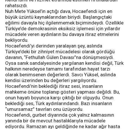
rahatsızdı.
Nuh Mete Yüksel’in açtığı dava, Hocaefendi için en
büyük üzüntü kaynaklarından biriydi. Başlangıçtaki
eğilimi davayla hiç ilgilenmemek biçimindeydi. Özellikle
Türkiye’de demokrasinin eksiksiz işlemesi için yıllardır
mücadele veren aydınların bu davaya itiraz etmelerini
bekliyordu.
Hocaefendi’yi derinden yaralayan şey, aslında
Türkiye’deki bir zihniyet mücadelesi olarak gördüğü
davanın, “Fethullah Gülen Davası”na dönüşmesiydi.
Oysa sanık sandalyesinde yargılanan kendisi değil, Türk
halkının neredeyse tamamı tarafından hayat tarzı
olarak benimsenen değerlerdi. Savcı Yüksel, aslında
kendisi üzerinden bu değerleri yargılıyordu.
Hocaefendi’nin beklediği itiraz sesi, insanların
mahkeme önüne toplanıp gösteri yapması değildi. Bu,
onun hayatı boyunca karşı çıktığı bir olguydu. Onun
beklediği ses, Türk aydınlarındandı. Bazı insanların
“umursamaz” tavırları onu üzüyordu.
Hocaefendi, gurbet diyarında çok yalnız kalmasının
yanında bir de mevcut hastalıklarıyla mücadele
ediyordu. Ramazan ayı geldiğinde ne kadar ağır hasta