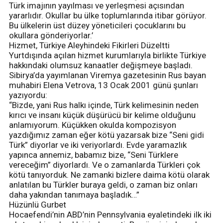
Türk imajının yayılması ve yerleşmesi açısından
yararlıdır. Okullar bu ülke toplumlarında itibar görüyor.
Bu ülkelerin üst düzey yöneticileri çocuklarını bu
okullara gönderiyorlar.’
Hizmet, Türkiye Aleyhindeki Fikirleri Düzeltti
Yurtdışında açılan hizmet kurumlarıyla birlikte Türkiye
hakkındaki olumsuz kanaatler değişmeye başladı.
Sibirya’da yayımlanan Viremya gazetesinin Rus bayan
muhabiri Elena Vetrova, 13 Ocak 2001 günü şunları
yazıyordu:
“Bizde, yani Rus halkı içinde, Türk kelimesinin neden
kırıcı ve insanı küçük düşürücü bir kelime olduğunu
anlamıyorum. Küçükken okulda kompozisyon
yazdığımız zaman eğer kötü yazarsak bize “Seni gidi
Türk” diyorlar ve iki veriyorlardı. Evde yaramazlık
yapınca annemiz, babamız bize, “Seni Türklere
vereceğim” diyorlardı. Ve o zamanlarda Türkleri çok
kötü tanıyorduk. Ne zamanki bizlere daima kötü olarak
anlatılan bu Türkler buraya geldi, o zaman biz onları
daha yakından tanımaya başladık…”
Hüzünlü Gurbet
Hocaefendi’nin ABD’nin Pennsylvania eyaletindeki ilk iki