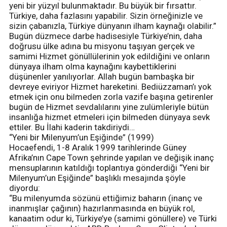
yeni bir yüzyıl bulunmaktadır. Bu büyük bir fırsattır.
Türkiye, daha fazlasını yapabilir. Sizin örneğinizle ve
sizin çabanızla, Türkiye dünyanın ilham kaynağı olabilir.”
Bugün düzmece darbe hadisesiyle Türkiye’nin, daha
doğrusu ülke adına bu misyonu taşıyan gerçek ve
samimi Hizmet gönüllülerinin yok edildiğini ve onların
dünyaya ilham olma kaynağını kaybettiklerini
düşünenler yanılıyorlar. Allah bugün bambaşka bir
devreye eviriyor Hizmet hareketini. Bediüzzaman’ı yok
etmek için onu bilmeden zorla vazife başına getirenler
bugün de Hizmet sevdalılarını yine zulümleriyle bütün
insanlığa hizmet etmeleri için bilmeden dünyaya sevk
ettiler. Bu İlahi kaderin takdiriydi…
“Yeni bir Milenyum’un Eşiğinde” (1999)
Hocaefendi, 1-8 Aralık 1999 tarihlerinde Güney
Afrika’nın Cape Town şehrinde yapılan ve değişik inanç
mensuplarının katıldığı toplantıya gönderdiği “Yeni bir
Milenyum’un Eşiğinde” başlıklı mesajında şöyle
diyordu:
“Bu milenyumda sözünü ettiğimiz baharın (inanç ve
inanmışlar çağının) hazırlanmasında en büyük rol,
kanaatim odur ki, Türkiye’ye (samimi gönüllere) ve Türki