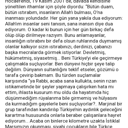
Hocaefendi, 19 Kasım 2001’de, davada kendisine
yöneltilen ithamlar için şöyle diyordu: “Bütün duam,
bütün ıstırabım, insanların Allah’ı bulması, O’na
inanması yolundadır. Her gün yana yakıla dua ediyorum:
Allah’ım insanlar seni tanısın, sana inansın diye dua
ediyorum. O kadar ki bunun için her gün birkaç defa
ölüp ölüp dirilmeye razıyım. Bunu anlamayanlar,
insanlığın ıstırabını bir defa olsun ruhlarında duymamış
olanlar kalkıyor sizin ıstırabınızı, derdinizi, çabanızı
başka mecralarda görmek istiyorlar. Devletmiş,
hükümetmiş, siyasetmiş… Beni Türkiye’yi ele geçirmeye
çalışmakla suçluyorlar. Ben dünyevi hiçbir şeye talip
değilim. Dünyanın sultanlığını teklif etseler, gözümü o
tarafa çevirip bakmam. Bu türden suçlamalar
karşısında “ya Rabbi, acaba sana kullukta, senin rızan
istikametinde bir şeyler yapmaya çalışırken hata mı
ettim, ihlasta kusurum mu oldu da hayatımda hiç
düşünmediğim rüyalarıma bile girmemiş ve hülyasını
da kurmadığım gayelerle beni suçluyorlar?.. Marjinal bir
grup tarafından kandırılıp Türkiye’nin aydınlık geleceğini
karartma hususunda onlarla beraber çalışanlara hayret
ediyorum… Acaba on binlerce kilometre uzakta İstiklal
Marşımızın okunması, siyahi çocukların bile Türkçe