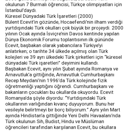
okulunun 7 Burmalı öğrencisi, Türkçe olimpiyatları için
İstanbul’daydı.
Küresel Dünyadaki Türk İşaretleri (2000)
Bülent Ecevit’in gözünde, Hocaefendi’nin ilham verdiği
yurtdışındaki Türk okulları çok büyük bir projeydi. 2000
yılının Ocak ayında İsviçre’nin Davos kentinde yapılan
Dünya Ekonomik Forumu toplantısının ilk gününde
Ecevit, başbakan olarak yabancılara Türkiye’yi
anlatırken; o tarihte 34 ülkede açılmış olan Türk
kolejleri ve 39 ayrı ülkedeki Türk şirketleri için “küresel
dünyadaki Türk işaretleri” deyimini kullandı.
Başbakan Ecevit, aynı yılın Şubat ayında Romanya ve
Arnavutluk’a gittiğinde, Arnavutluk Cumhurbaşkanı
Recep Meydani’nin 1996’da Türk kolejinde fizik
öğretmenliği yaptığını öğrendi. Cumhurbaşkanı ve
bakanların çocukları bu okullarda okuyordu. Ecevit
Romanya’da şöyle diyordu: “Yurtdışındaki Türk
okullarının varlığından kıvanç duyuyorum. Bunu her
vesileyle belirtmeyi bir borç biliyorum.” Aynı yılın Mart
ayında Hindistan’a gittiğinde Yeni Delhi Havaalanı’nda
Türk okulunun Sih, Budist, Hindu ve Müslüman
öğrencileri tarafından karşılanan Ecevit, bu okullara