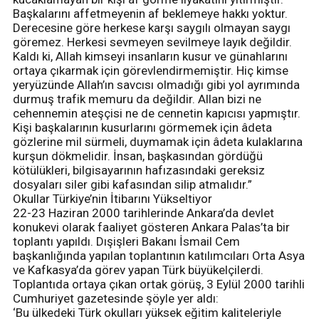
Başkalarını affetmeyenin af beklemeye hakkı yoktur.
Derecesine göre herkese karşı saygılı olmayan saygı
göremez. Herkesi sevmeyen sevilmeye layık değildir.
Kaldı ki, Allah kimseyi insanların kusur ve günahlarını
ortaya çıkarmak için görevlendirmemiştir. Hiç kimse
yeryüzünde Allah’ın savcısı olmadığı gibi yol ayrımında
durmuş trafik memuru da değildir. Allan bizi ne
cehennemin ateşçisi ne de cennetin kapıcısı yapmıştır.
Kişi başkalarının kusurlarını görmemek için âdeta
gözlerine mil sürmeli, duymamak için âdeta kulaklarına
kurşun dökmelidir. İnsan, başkasından gördüğü
kötülükleri, bilgisayarının hafızasındaki gereksiz
dosyaları siler gibi kafasından silip atmalıdır.”
Okullar Türkiye’nin İtibarını Yükseltiyor
22-23 Haziran 2000 tarihlerinde Ankara’da devlet
konukevi olarak faaliyet gösteren Ankara Palas’ta bir
toplantı yapıldı. Dışişleri Bakanı İsmail Cem
başkanlığında yapılan toplantının katılımcıları Orta Asya
ve Kafkasya’da görev yapan Türk büyükelçilerdi.
Toplantıda ortaya çıkan ortak görüş, 3 Eylül 2000 tarihli
Cumhuriyet gazetesinde şöyle yer aldı:
‘Bu ülkedeki Türk okulları yüksek eğitim kaliteleriyle