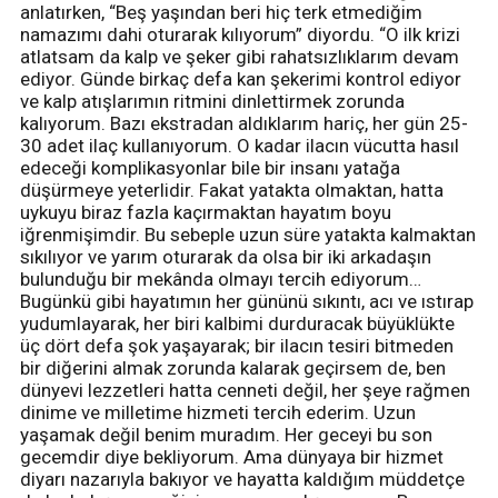
anlatırken, “Beş yaşından beri hiç terk etmediğim
namazımı dahi oturarak kılıyorum” diyordu. “O ilk krizi
atlatsam da kalp ve şeker gibi rahatsızlıklarım devam
ediyor. Günde birkaç defa kan şekerimi kontrol ediyor
ve kalp atışlarımın ritmini dinlettirmek zorunda
kalıyorum. Bazı ekstradan aldıklarım hariç, her gün 25-
30 adet ilaç kullanıyorum. O kadar ilacın vücutta hasıl
edeceği komplikasyonlar bile bir insanı yatağa
düşürmeye yeterlidir. Fakat yatakta olmaktan, hatta
uykuyu biraz fazla kaçırmaktan hayatım boyu
iğrenmişimdir. Bu sebeple uzun süre yatakta kalmaktan
sıkılıyor ve yarım oturarak da olsa bir iki arkadaşın
bulunduğu bir mekânda olmayı tercih ediyorum…
Bugünkü gibi hayatımın her gününü sıkıntı, acı ve ıstırap
yudumlayarak, her biri kalbimi durduracak büyüklükte
üç dört defa şok yaşayarak; bir ilacın tesiri bitmeden
bir diğerini almak zorunda kalarak geçirsem de, ben
dünyevi lezzetleri hatta cenneti değil, her şeye rağmen
dinime ve milletime hizmeti tercih ederim. Uzun
yaşamak değil benim muradım. Her geceyi bu son
gecemdir diye bekliyorum. Ama dünyaya bir hizmet
diyarı nazarıyla bakıyor ve hayatta kaldığım müddetçe