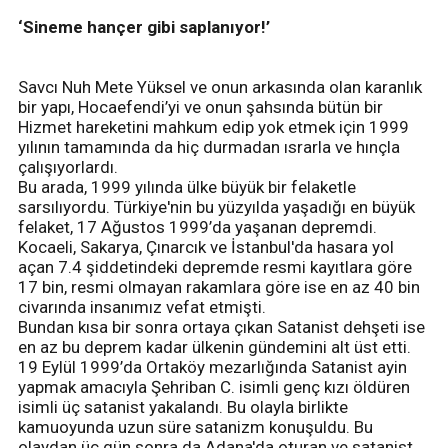
‘Sineme hançer gibi saplanıyor!’
Savcı Nuh Mete Yüksel ve onun arkasında olan karanlık
bir yapı, Hocaefendi’yi ve onun şahsında bütün bir
Hizmet hareketini mahkum edip yok etmek için 1999
yılının tamamında da hiç durmadan ısrarla ve hınçla
çalışıyorlardı.
Bu arada, 1999 yılında ülke büyük bir felaketle
sarsılıyordu. Türkiye'nin bu yüzyılda yaşadığı en büyük
felaket, 17 Ağustos 1999’da yaşanan depremdi.
Kocaeli, Sakarya, Çınarcık ve İstanbul'da hasara yol
açan 7.4 şiddetindeki depremde resmi kayıtlara göre
17 bin, resmi olmayan rakamlara göre ise en az 40 bin
civarında insanımız vefat etmişti.
Bundan kısa bir sonra ortaya çıkan Satanist dehşeti ise
en az bu deprem kadar ülkenin gündemini alt üst etti.
19 Eylül 1999’da Ortaköy mezarlığında Satanist ayin
yapmak amacıyla Şehriban C. isimli genç kızı öldüren
isimli üç satanist yakalandı. Bu olayla birlikte
kamuoyunda uzun süre satanizm konuşuldu. Bu
olaydan üç gün sonra da Adana'da oturan ve satanist