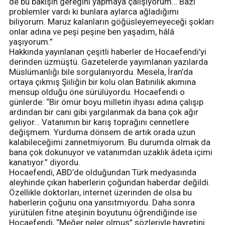
de bu bakışın gereğini yapmaya çalışıyorum… Bazı
problemler vardı ki bunlara aylarca ağladığımı
biliyorum. Maruz kalanların göğüsleyemeyeceği şokları
onlar adına ve peşi peşine ben yaşadım, hâlâ
yaşıyorum.”
Hakkında yayınlanan çeşitli haberler de Hocaefendi’yi
derinden üzmüştü. Gazetelerde yayımlanan yazılarda
Müslümanlığı bile sorgulanıyordu. Mesela, İran’da
ortaya çıkmış Şiiliğin bir kolu olan Batınilik akımına
mensup olduğu öne sürülüyordu. Hocaefendi o
günlerde: “Bir ömür boyu milletin ihyası adına çalışıp
ardından bir cani gibi yargılanmak da bana çok ağır
geliyor… Vatanımın bir karış toprağını cennetlere
değişmem. Yurduma dönsem de artık orada uzun
kalabileceğimi zannetmiyorum. Bu durumda olmak da
bana çok dokunuyor ve vatanımdan uzaklık âdeta içimi
kanatıyor.” diyordu.
Hocaefendi, ABD’de olduğundan Türk medyasında
aleyhinde çıkan haberlerin çoğundan haberdar değildi.
Özellikle doktorları, internet üzerinden de olsa bu
haberlerin çoğunu ona yansıtmıyordu. Daha sonra
yürütülen fitne ateşinin boyutunu öğrendiğinde ise
Hocaefendi, “Meğer neler olmuş” sözleriyle hayretini