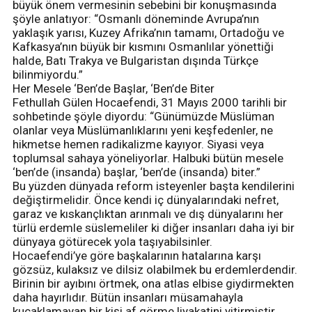
büyük önem vermesinin sebebini bir konuşmasında
şöyle anlatıyor: “Osmanlı döneminde Avrupa’nın
yaklaşık yarısı, Kuzey Afrika’nın tamamı, Ortadoğu ve
Kafkasya’nın büyük bir kısmını Osmanlılar yönettiği
halde, Batı Trakya ve Bulgaristan dışında Türkçe
bilinmiyordu.”
Her Mesele ‘Ben’de Başlar, ‘Ben’de Biter
Fethullah Gülen Hocaefendi, 31 Mayıs 2000 tarihli bir
sohbetinde şöyle diyordu: “Günümüzde Müslüman
olanlar veya Müslümanlıklarını yeni keşfedenler, ne
hikmetse hemen radikalizme kayıyor. Siyasi veya
toplumsal sahaya yöneliyorlar. Halbuki bütün mesele
‘ben’de (insanda) başlar, ‘ben’de (insanda) biter.”
Bu yüzden dünyada reform isteyenler başta kendilerini
değiştirmelidir. Önce kendi iç dünyalarındaki nefret,
garaz ve kıskançlıktan arınmalı ve dış dünyalarını her
türlü erdemle süslemeliler ki diğer insanları daha iyi bir
dünyaya götürecek yola taşıyabilsinler.
Hocaefendi’ye göre başkalarının hatalarına karşı
gözsüz, kulaksız ve dilsiz olabilmek bu erdemlerdendir.
Birinin bir ayıbını örtmek, ona atlas elbise giydirmekten
daha hayırlıdır. Bütün insanları müsamahayla
kucaklamayan bir kişi af görme liyakatini yitirmiştir.