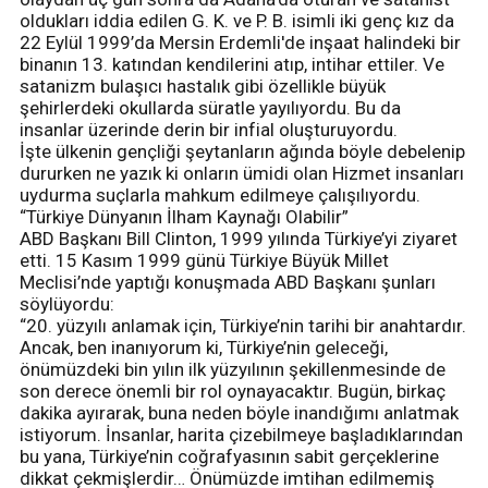
oldukları iddia edilen G. K. ve P. B. isimli iki genç kız da
22 Eylül 1999’da Mersin Erdemli'de inşaat halindeki bir
binanın 13. katından kendilerini atıp, intihar ettiler. Ve
satanizm bulaşıcı hastalık gibi özellikle büyük
şehirlerdeki okullarda süratle yayılıyordu. Bu da
insanlar üzerinde derin bir infial oluşturuyordu.
İşte ülkenin gençliği şeytanların ağında böyle debelenip
dururken ne yazık ki onların ümidi olan Hizmet insanları
uydurma suçlarla mahkum edilmeye çalışılıyordu.
“Türkiye Dünyanın İlham Kaynağı Olabilir”
ABD Başkanı Bill Clinton, 1999 yılında Türkiye’yi ziyaret
etti. 15 Kasım 1999 günü Türkiye Büyük Millet
Meclisi’nde yaptığı konuşmada ABD Başkanı şunları
söylüyordu:
“20. yüzyılı anlamak için, Türkiye’nin tarihi bir anahtardır.
Ancak, ben inanıyorum ki, Türkiye’nin geleceği,
önümüzdeki bin yılın ilk yüzyılının şekillenmesinde de
son derece önemli bir rol oynayacaktır. Bugün, birkaç
dakika ayırarak, buna neden böyle inandığımı anlatmak
istiyorum. İnsanlar, harita çizebilmeye başladıklarından
bu yana, Türkiye’nin coğrafyasının sabit gerçeklerine
dikkat çekmişlerdir… Önümüzde imtihan edilmemiş