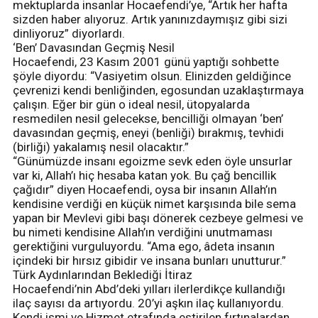
mektuplarda insanlar Hocaefendi’ye, “Artık her hafta
sizden haber alıyoruz. Artık yanınızdaymışız gibi sizi
dinliyoruz” diyorlardı.
‘Ben’ Davasından Geçmiş Nesil
Hocaefendi, 23 Kasım 2001 günü yaptığı sohbette
şöyle diyordu: “Vasiyetim olsun. Elinizden geldiğince
çevrenizi kendi benliğinden, egosundan uzaklaştırmaya
çalışın. Eğer bir gün o ideal nesil, ütopyalarda
resmedilen nesil gelecekse, bencilliği olmayan ‘ben’
davasından geçmiş, eneyi (benliği) bırakmış, tevhidi
(birliği) yakalamış nesil olacaktır.”
“Günümüzde insanı egoizme sevk eden öyle unsurlar
var ki, Allah’ı hiç hesaba katan yok. Bu çağ bencillik
çağıdır” diyen Hocaefendi, oysa bir insanın Allah’ın
kendisine verdiği en küçük nimet karşısında bile sema
yapan bir Mevlevi gibi başı dönerek cezbeye gelmesi ve
bu nimeti kendisine Allah’ın verdiğini unutmaması
gerektiğini vurguluyordu. “Ama ego, âdeta insanın
içindeki bir hırsız gibidir ve insana bunları unutturur.”
Türk Aydınlarından Beklediği İtiraz
Hocaefendi’nin Abd’deki yılları ilerlerdikçe kullandığı
ilaç sayısı da artıyordu. 20’yi aşkın ilaç kullanıyordu.
Kendi ismi ve Hizmet etrafında estirilen fırtınalardan