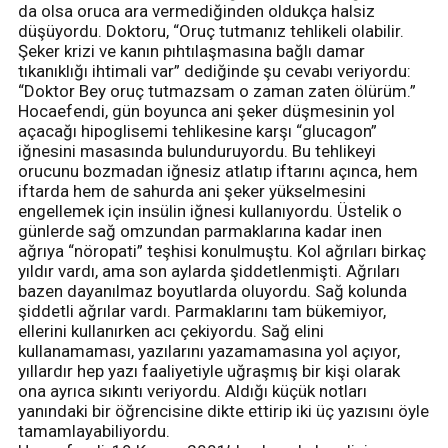
da olsa oruca ara vermediğinden oldukça halsiz
düşüyordu. Doktoru, “Oruç tutmanız tehlikeli olabilir.
Şeker krizi ve kanın pıhtılaşmasına bağlı damar
tıkanıklığı ihtimali var” dediğinde şu cevabı veriyordu:
“Doktor Bey oruç tutmazsam o zaman zaten ölürüm.”
Hocaefendi, gün boyunca ani şeker düşmesinin yol
açacağı hipoglisemi tehlikesine karşı “glucagon”
iğnesini masasında bulunduruyordu. Bu tehlikeyi
orucunu bozmadan iğnesiz atlatıp iftarını açınca, hem
iftarda hem de sahurda ani şeker yükselmesini
engellemek için insülin iğnesi kullanıyordu. Üstelik o
günlerde sağ omzundan parmaklarına kadar inen
ağrıya “nöropati” teşhisi konulmuştu. Kol ağrıları birkaç
yıldır vardı, ama son aylarda şiddetlenmişti. Ağrıları
bazen dayanılmaz boyutlarda oluyordu. Sağ kolunda
şiddetli ağrılar vardı. Parmaklarını tam bükemiyor,
ellerini kullanırken acı çekiyordu. Sağ elini
kullanamaması, yazılarını yazamamasına yol açıyor,
yıllardır hep yazı faaliyetiyle uğraşmış bir kişi olarak
ona ayrıca sıkıntı veriyordu. Aldığı küçük notları
yanındaki bir öğrencisine dikte ettirip iki üç yazısını öyle
tamamlayabiliyordu.