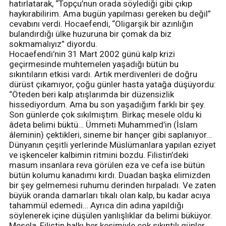
hatırlatarak, “Topçu’nun orada söylediği gibi çıkıp
haykırabilirim. Ama bugün yapılması gereken bu değil”
cevabını verdi. Hocaefendi, “Oligarşik bir azınlığın
bulandırdığı ülke huzuruna bir çomak da biz
sokmamalıyız” diyordu.
Hocaefendi’nin 31 Mart 2002 günü kalp krizi
geçirmesinde muhtemelen yaşadığı bütün bu
sıkıntıların etkisi vardı. Artık merdivenleri de doğru
dürüst çıkamıyor, çoğu günler hasta yatağa düşüyordu:
“Öteden beri kalp atışlarımda bir düzensizlik
hissediyordum. Ama bu son yaşadığım farklı bir şey.
Son günlerde çok sıkılmıştım. Birkaç mesele oldu ki
âdeta belimi büktü… Ümmeti Muhammed’in (İslam
âleminin) çektikleri, sineme bir hançer gibi saplanıyor…
Dünyanın çeşitli yerlerinde Müslümanlara yapılan eziyet
ve işkenceler kalbimin ritmini bozdu. Filistin’deki
masum insanlara reva görülen eza ve cefa ise bütün
bütün kolumu kanadımı kırdı. Duadan başka elimizden
bir şey gelmemesi ruhumu derinden hırpaladı. Ve zaten
büyük oranda damarları tıkalı olan kalp, bu kadar acıya
tahammül edemedi… Ayrıca din adına yapıldığı
söylenerek içine düşülen yanlışlıklar da belimi büküyor.
Mesela, Filistin halkı her kesimiyle çok sıkıntılı günler