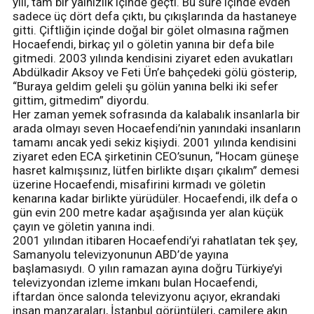
yılı, tam bir yalnızlık içinde geçti. Bu süre içinde evden
sadece üç dört defa çıktı, bu çıkışlarında da hastaneye
gitti. Çiftliğin içinde doğal bir gölet olmasına rağmen
Hocaefendi, birkaç yıl o göletin yanına bir defa bile
gitmedi. 2003 yılında kendisini ziyaret eden avukatları
Abdülkadir Aksoy ve Feti Ün’e bahçedeki gölü gösterip,
“Buraya geldim geleli şu gölün yanına belki iki sefer
gittim, gitmedim” diyordu.
Her zaman yemek sofrasında da kalabalık insanlarla bir
arada olmayı seven Hocaefendi’nin yanındaki insanların
tamamı ancak yedi sekiz kişiydi. 2001 yılında kendisini
ziyaret eden ECA şirketinin CEO’sunun, “Hocam güneşe
hasret kalmışsınız, lütfen birlikte dışarı çıkalım” demesi
üzerine Hocaefendi, misafirini kırmadı ve göletin
kenarına kadar birlikte yürüdüler. Hocaefendi, ilk defa o
gün evin 200 metre kadar aşağısında yer alan küçük
çayın ve göletin yanına indi.
2001 yılından itibaren Hocaefendi’yi rahatlatan tek şey,
Samanyolu televizyonunun ABD’de yayına
başlamasıydı. O yılın ramazan ayına doğru Türkiye’yi
televizyondan izleme imkanı bulan Hocaefendi,
iftardan önce salonda televizyonu açıyor, ekrandaki
insan manzaraları, İstanbul görüntüleri, camilere akın