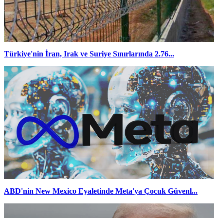
Türkiye'nin İran, Irak ve Suriye Sınırlarında 2.76...
ABD'nin New Mexico Eyaletinde Meta'ya Çocuk Güvenl...