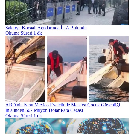
Sakarya Kocaali Açıklarında İHA Bulundu
Okuma Süresi 1 dk
ABD'nin New Mexico Eyaletinde Meta'ya Çocuk Güvenliği
İhlalinden 567 Milyon Dolar Para Cezası
Okuma Süresi 1 dk