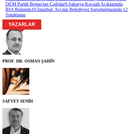
DEM Partili Beştaş'tan Çağrılar
9
.
Sakarya Kocaali Açıklarında
İHA Bulundu
10
.
İstanbul: Avcılar Belediyesi Soruşturmasında 12
Tutuklama
YAZARLAR
PROF. DR. OSMAN ŞAHİN
SAFVET SENİH