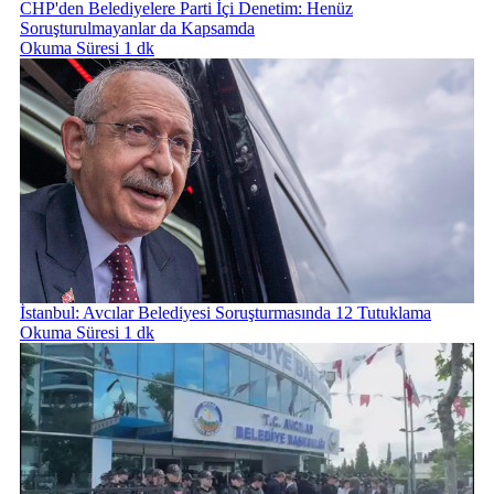
CHP'den Belediyelere Parti İçi Denetim: Henüz
Soruşturulmayanlar da Kapsamda
Okuma Süresi 1 dk
İstanbul: Avcılar Belediyesi Soruşturmasında 12 Tutuklama
Okuma Süresi 1 dk