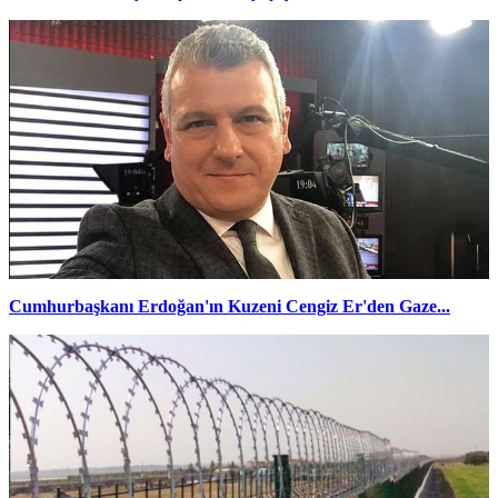
Cumhurbaşkanı Erdoğan'ın Kuzeni Cengiz Er'den Gaze...