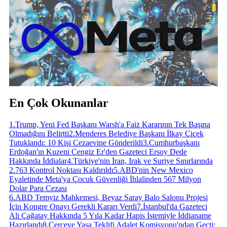
En Çok Okunanlar
1
.
Trump, Yeni Fed Başkanı Warsh'a Faiz Kararının Tek Başına
Olmadığını Belirtti
2
.
Menderes Belediye Başkanı İlkay Çiçek
Tutuklandı: 10 Kişi Cezaevine Gönderildi
3
.
Cumhurbaşkanı
Erdoğan'ın Kuzeni Cengiz Er'den Gazeteci Ersoy Dede
Hakkında İddialar
4
.
Türkiye'nin İran, Irak ve Suriye Sınırlarında
2.763 Kontrol Noktası Kaldırıldı
5
.
ABD'nin New Mexico
Eyaletinde Meta'ya Çocuk Güvenliği İhlalinden 567 Milyon
Dolar Para Cezası
6
.
ABD Temyiz Mahkemesi, Beyaz Saray Balo Salonu Projesi
İçin Kongre Onayı Gerekli Kararı Verdi
7
.
İstanbul'da Gazeteci
Ali Çağatay Hakkında 5 Yıla Kadar Hapis İstemiyle İddianame
Hazırlandı
8
.
Çerçeve Yasa Teklifi Adalet Komisyonu'ndan Geçti;