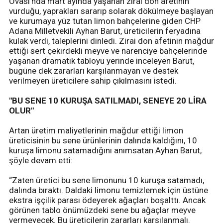
Ovası’nda mart ayında yaşanan zirai don afetinin
vurduğu, yaprakları sararıp solarak dökülmeye başlayan
ve kurumaya yüz tutan limon bahçelerine giden CHP
Adana Milletvekili Ayhan Barut, üreticilerin feryadına
kulak verdi, taleplerini dinledi. Zirai don afetinin mağdur
ettiği sert çekirdekli meyve ve narenciye bahçelerinde
yaşanan dramatik tabloyu yerinde inceleyen Barut,
bugüne dek zararları karşılanmayan ve destek
verilmeyen üreticilere sahip çıkılmasını istedi.
"BU SENE 10 KURUŞA SATILMADI, SENEYE 20 LİRA
OLUR"
Artan üretim maliyetlerinin mağdur ettiği limon
üreticisinin bu sene ürünlerinin dalında kaldığını, 10
kuruşa limonu satamadığını anımsatan Ayhan Barut,
şöyle devam etti:
“Zaten üretici bu sene limonunu 10 kuruşa satamadı,
dalında bıraktı. Daldaki limonu temizlemek için üstüne
ekstra işçilik parası ödeyerek ağaçları boşalttı. Ancak
görünen tablo önümüzdeki sene bu ağaçlar meyve
vermeyecek. Bu üreticilerin zararları karşılanmalı.