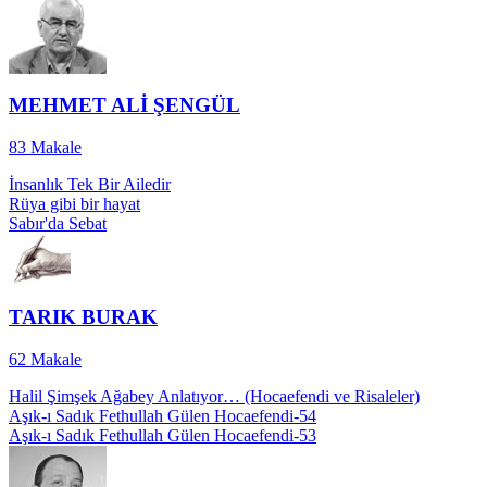
MEHMET ALİ ŞENGÜL
83
Makale
İnsanlık Tek Bir Ailedir
Rüya gibi bir hayat
Sabır'da Sebat
TARIK BURAK
62
Makale
Halil Şimşek Ağabey Anlatıyor… (Hocaefendi ve Risaleler)
Aşık-ı Sadık Fethullah Gülen Hocaefendi-54
Aşık-ı Sadık Fethullah Gülen Hocaefendi-53