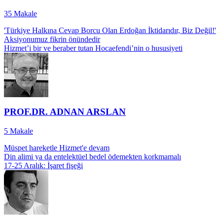
35
Makale
'Türkiye Halkına Cevap Borcu Olan Erdoğan İktidarıdır, Biz Değil!'
Aksiyonumuz fikrin önündedir
Hizmet’i bir ve beraber tutan Hocaefendi’nin o hususiyeti
PROF.DR. ADNAN ARSLAN
5
Makale
Müspet hareketle Hizmet'e devam
Din alimi ya da entelektüel bedel ödemekten korkmamalı
17-25 Aralık: İşaret fişeği