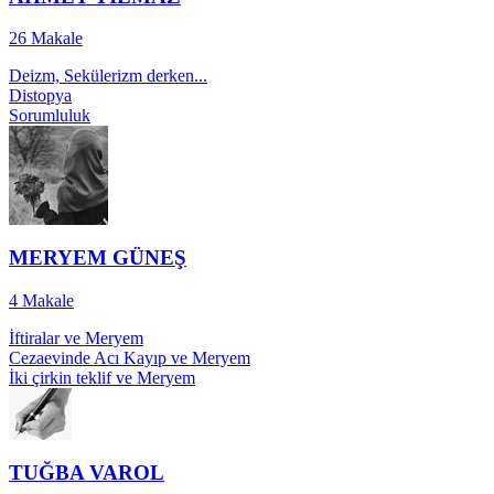
26
Makale
Deizm, Sekülerizm derken...
Distopya
Sorumluluk
MERYEM GÜNEŞ
4
Makale
İftiralar ve Meryem
Cezaevinde Acı Kayıp ve Meryem
İki çirkin teklif ve Meryem
TUĞBA VAROL