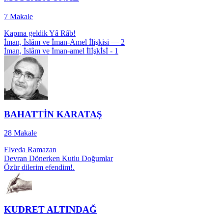
7
Makale
Kapına geldik Yâ Râb!
İman, İslâm ve İman-Amel İlişkisi — 2
İman, İslâm ve İman-amel İlİşkİsİ - 1
BAHATTİN KARATAŞ
28
Makale
Elveda Ramazan
Devran Dönerken Kutlu Doğumlar
Özür dilerim efendim!.
KUDRET ALTINDAĞ