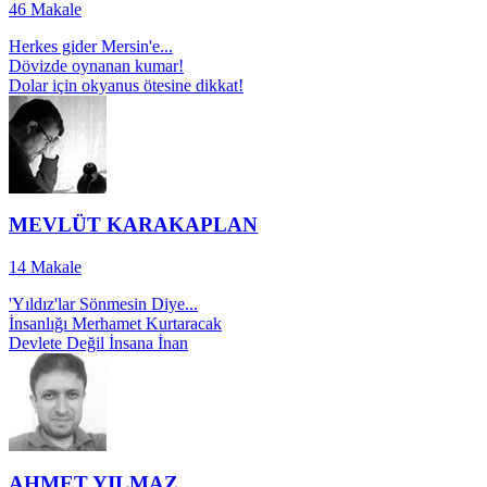
46
Makale
Herkes gider Mersin'e...
Dövizde oynanan kumar!
Dolar için okyanus ötesine dikkat!
MEVLÜT KARAKAPLAN
14
Makale
'Yıldız'lar Sönmesin Diye...
İnsanlığı Merhamet Kurtaracak
Devlete Değil İnsana İnan
AHMET YILMAZ