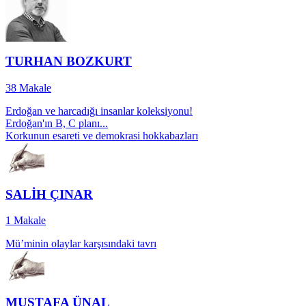
TURHAN BOZKURT
38
Makale
Erdoğan ve harcadığı insanlar koleksiyonu!
Erdoğan'ın B, C planı...
Korkunun esareti ve demokrasi hokkabazları
SALİH ÇINAR
1
Makale
Mü’minin olaylar karşısındaki tavrı
MUSTAFA ÜNAL