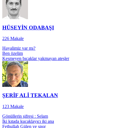
HÜSEYİN ODABAŞI
226
Makale
Hayalimiz var mı?
Ben özelim
Kesmeyen bıçaklar yakmayan ateşler
ŞERİF ALİ TEKALAN
123
Makale
Gönüllerin şifresi : Selam
İki kıtada kucaklayıcı iki ana
Fethullah Gülen ve spor