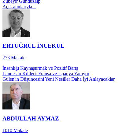
Zübeyir Gündüzalp
Açık alınlarıyla...
ERTUĞRUL İNCEKUL
273
Makale
İnsanlığı Kaynaştırmak ve Pozitif Barış
Landes'in Külleri: Fransa ve İspanya Yanıyor
Gülen'in Düşüncesini Yeni Nesiller Daha İyi Anlayacaklar
ABDULLAH AYMAZ
1010
Makale