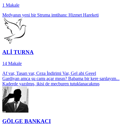
1
Makale
Medyanın yeni bir Struma imtihanı: Hizmet Hareketi
ALİ TURNA
14
Makale
Af var, Tasarı var, Ceza İndirimi Var, Gel abi Geeel
Gardiyan amca şu camı açar mısın? Babama bir kere sarılayım...
Kaderde yazılmış, ikisi de mecburen tutuklanacakmış
GÖLGE BANKACI