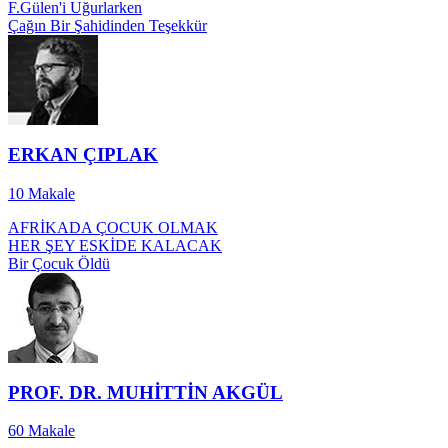
F.Gülen'i Uğurlarken
Çağın Bir Şahidinden Teşekkür
ERKAN ÇIPLAK
10
Makale
AFRİKADA ÇOCUK OLMAK
HER ŞEY ESKİDE KALACAK
Bir Çocuk Öldü
PROF. DR. MUHİTTİN AKGÜL
60
Makale