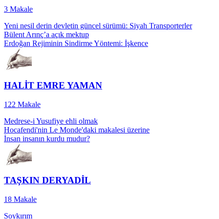
3
Makale
Yeni nesil derin devletin güncel sürümü: Siyah Transporterler
Bülent Arınç’a açık mektup
Erdoğan Rejiminin Sindirme Yöntemi: İşkence
HALİT EMRE YAMAN
122
Makale
Medrese-i Yusufiye ehli olmak
Hocafendi'nin Le Monde'daki makalesi üzerine
İnsan insanın kurdu mudur?
TAŞKIN DERYADİL
18
Makale
Soykırım