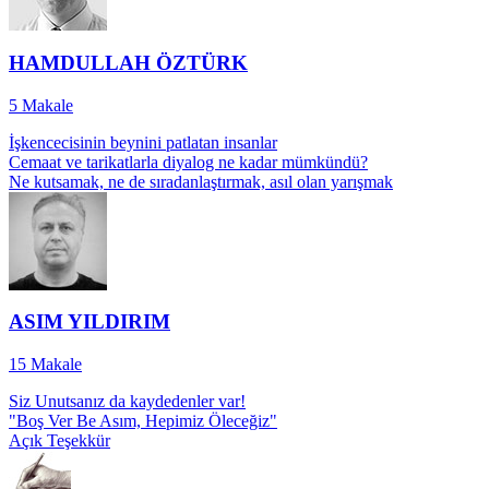
HAMDULLAH ÖZTÜRK
5
Makale
İşkencecisinin beynini patlatan insanlar
Cemaat ve tarikatlarla diyalog ne kadar mümkündü?
Ne kutsamak, ne de sıradanlaştırmak, asıl olan yarışmak
ASIM YILDIRIM
15
Makale
Siz Unutsanız da kaydedenler var!
"Boş Ver Be Asım, Hepimiz Öleceğiz"
Açık Teşekkür