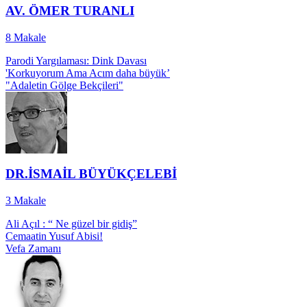
AV. ÖMER TURANLI
8
Makale
Parodi Yargılaması: Dink Davası
'Korkuyorum Ama Acım daha büyük’
"Adaletin Gölge Bekçileri"
DR.İSMAİL BÜYÜKÇELEBİ
3
Makale
Ali Açıl : “ Ne güzel bir gidiş”
Cemaatin Yusuf Abisi!
Vefa Zamanı