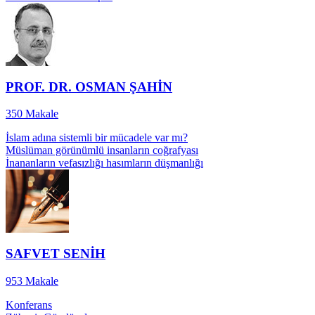
PROF. DR. OSMAN ŞAHİN
350
Makale
İslam adına sistemli bir mücadele var mı?
Müslüman görünümlü insanların coğrafyası
İnananların vefasızlığı hasımların düşmanlığı
SAFVET SENİH
953
Makale
Konferans