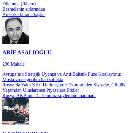
Dilemma (İkilem)
Besmelenin sırlarından
Amerika burada başlar
ARİF ASALIOĞLU
230
Makale
Avrupa’nın Stratejik Uyanışı ve Anti-Balistik Füze Koalisyonu:
Moskova ile gerilim had safhada
Rusya’da Yakıt Krizi Derinleşiyor: Ekonomiden Siyasete, Günlük
Yaşamdan Uluslararası Piyasalara Etkiler
Rusya, AKP’nin 15 Temmuz söylemine inanmadı