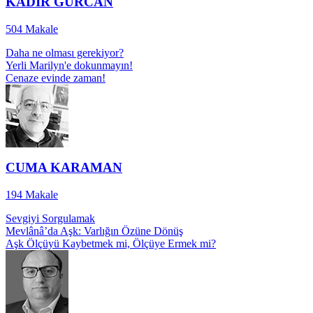
KADİR GÜRCAN
504
Makale
Daha ne olması gerekiyor?
Yerli Marilyn'e dokunmayın!
Cenaze evinde zaman!
CUMA KARAMAN
194
Makale
Sevgiyi Sorgulamak
Mevlânâ’da Aşk: Varlığın Özüne Dönüş
Aşk Ölçüyü Kaybetmek mi, Ölçüye Ermek mi?