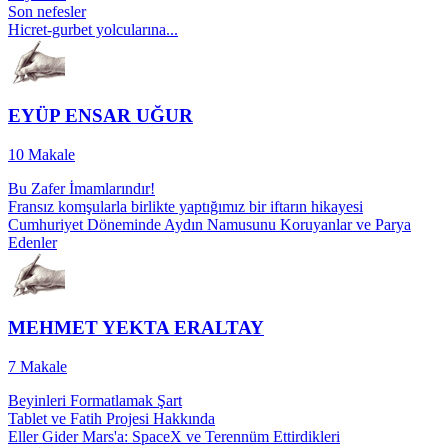
Son nefesler
Hicret-gurbet yolcularına...
EYÜP ENSAR UĞUR
10
Makale
Bu Zafer İmamlarındır!
Fransız komşularla birlikte yaptığımız bir iftarın hikayesi
Cumhuriyet Döneminde Aydın Namusunu Koruyanlar ve Parya
Edenler
MEHMET YEKTA ERALTAY
7
Makale
Beyinleri Formatlamak Şart
Tablet ve Fatih Projesi Hakkında
Eller Gider Mars'a: SpaceX ve Terennüm Ettirdikleri