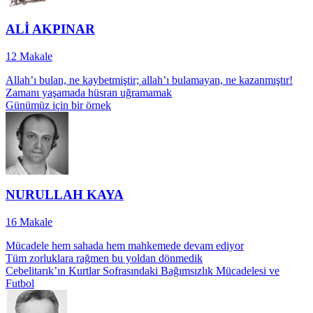
ALİ AKPINAR
12
Makale
Allah’ı bulan, ne kaybetmiştir; allah’ı bulamayan, ne kazanmıştır!
Zamanı yaşamada hüsran uğramamak
Günümüz için bir örnek
NURULLAH KAYA
16
Makale
Mücadele hem sahada hem mahkemede devam ediyor
Tüm zorluklara rağmen bu yoldan dönmedik
Cebelitarık’ın Kurtlar Sofrasındaki Bağımsızlık Mücadelesi ve
Futbol