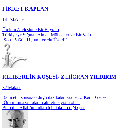
FİKRET KAPLAN
141
Makale
Ümidin Arefesinde Bir Bayram
Türkiye'ye Sığınan Alman Mülteciler ve Bir Vefa…
‘Son 15 Gün Uyutmuyordu Üstad!’
REHBERLİK KÖŞESİ- Z.HİCRAN YILDIRIM
32
Makale
Rahmetin sonsuz olduğu dakikalar, saatler… Kadir Gecesi
‘Ömrü ramazan olanın ahireti bayram olur’
Beraat… Allah’ın kulları için takdir ettiği gece