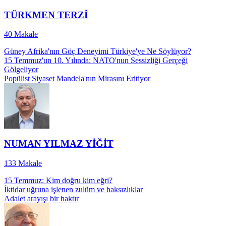
TÜRKMEN TERZİ
40
Makale
Güney Afrika'nın Göç Deneyimi Türkiye'ye Ne Söylüyor?
15 Temmuz'un 10. Yılında: NATO'nun Sessizliği Gerçeği
Gölgeliyor
Popülist Siyaset Mandela'nın Mirasını Eritiyor
NUMAN YILMAZ YİĞİT
133
Makale
15 Temmuz: Kim doğru kim eğri?
İktidar uğruna işlenen zulüm ve haksızlıklar
Adalet arayışı bir haktır