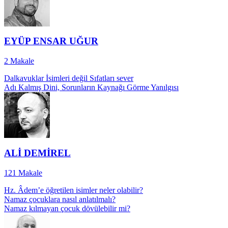
EYÜP ENSAR UĞUR
2
Makale
Dalkavuklar İsimleri değil Sıfatları sever
Adı Kalmış Dini, Sorunların Kaynağı Görme Yanılgısı
ALİ DEMİREL
121
Makale
Hz. Âdem’e öğretilen isimler neler olabilir?
Namaz çocuklara nasıl anlatılmalı?
Namaz kılmayan çocuk dövülebilir mi?