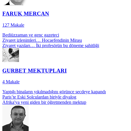
FARUK MERCAN
127
Makale
Bediüzzaman ve genç gazeteci
Ziyaret izlenimleri… Hocaefendinin Mirası
Ziyaret yazıları… İki profesörün bu döneme şahitliği
GURBET MEKTUPLARI
4
Makale
Yaptığı binaların yıkılmadığını görünce secdeye kapandı
Paris’te Eski Solculardan biriyle diyalog
Afrika'ya yeni giden bir öğretmenden mektup