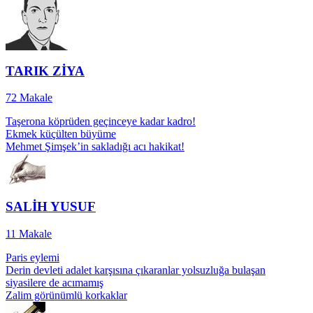
TARIK ZİYA
72
Makale
Taşerona köprüden geçinceye kadar kadro!
Ekmek küçülten büyüme
Mehmet Şimşek’in sakladığı acı hakikat!
SALİH YUSUF
11
Makale
Paris eylemi
Derin devleti adalet karşısına çıkaranlar yolsuzluğa bulaşan
siyasilere de acımamış
Zalim görünümlü korkaklar