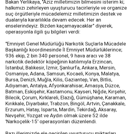
Bakan Yerlikaya, "Aziz milletimizin bilmesini isterim ki;
halkımızı zehirleyen uyuşturucu tacirleriyle ve organize
suç örgütleriyle mücadelemiz milletimizin destek ve
dualarıyla kararlılıkla devam edecek. Her an
enselerindeyiz. Bizden kaçamayacaklar" diyerek,
operasyonla ilgili şu bilgileri verdi:
"Emniyet Genel Müdürlüğü Narkotik Suçlarla Mücadele
Başkanlığı koordinesinde İl Emniyet Müdürlüklerince;
936 ekip, 2 bin 340 personel, 9 hava aracı ve 38
narkotik dedektör köpeğinin katılımıyla Erzincan,
İstanbul, Balıkesir, İzmir, Şanlıurfa, Ankara, Mersin,
Osmaniye, Adana, Samsun, Kocaeli, Konya, Malatya,
Bursa, Denizli, Muğla, Kilis, Gaziantep, Van, Bitlis,
Adıyaman, Antalya, Afyonkarahisar, Amasya, Düzce,
Batman, Eskişehir, Kastamonu, Kayseri, Niğde, Kırşehir,
Bilecik, Çorum, Kırklareli, Elazığ, Gümüşhane, Karaman,
Kırıkkale, Diyarbakır, Trabzon, Bingöl, Artvin, Çanakkale,
Erzurum, Hatay, Isparta, Mardin, Tekirdağ, Aksaray,
Nevşehir, Yozgat ve Aydın olmak üzere 52 ilde
'Narkoçelik-15' operasyonları düzenlendi.
Bazı illerimizde ele geçirilen uyuşturucu miktarları,