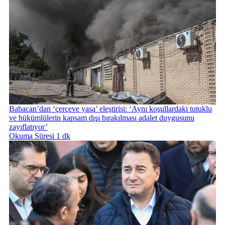
Babacan’dan ‘çerçeve yasa’ eleştirisi: ‘Aynı koşullardaki tutuklu
ve hükümlülerin kapsam dışı bırakılması adalet duygusunu
zayıflatıyor’
Okuma Süresi 1 dk