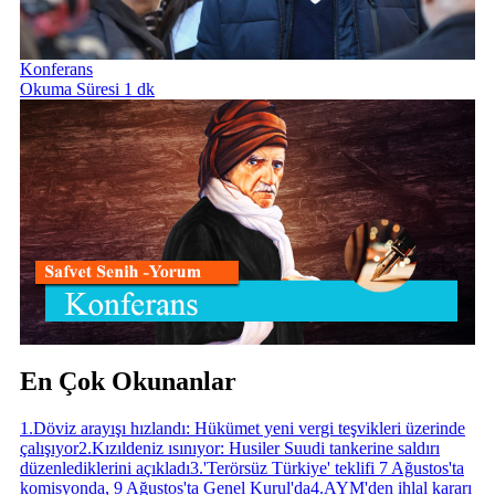
Konferans
Okuma Süresi 1 dk
En Çok Okunanlar
1
.
Döviz arayışı hızlandı: Hükümet yeni vergi teşvikleri üzerinde
çalışıyor
2
.
Kızıldeniz ısınıyor: Husiler Suudi tankerine saldırı
düzenlediklerini açıkladı
3
.
'Terörsüz Türkiye' teklifi 7 Ağustos'ta
komisyonda, 9 Ağustos'ta Genel Kurul'da
4
.
AYM'den ihlal kararı