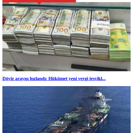
Döviz arayışı hızlandı: Hükümet yeni vergi teşvikl...