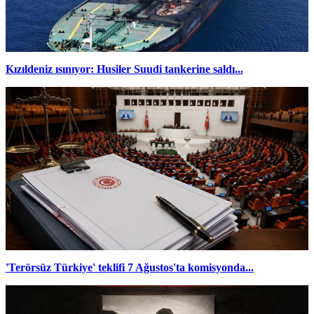
Kızıldeniz ısınıyor: Husiler Suudi tankerine saldı...
'Terörsüz Türkiye' teklifi 7 Ağustos'ta komisyonda...