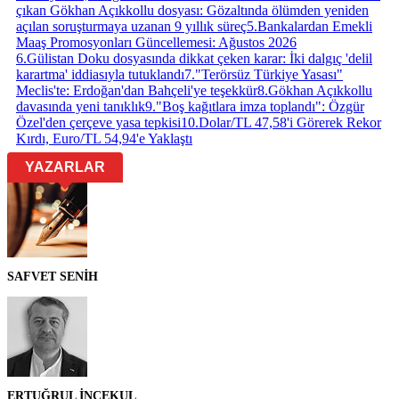
çıkan Gökhan Açıkkollu dosyası: Gözaltında ölümden yeniden
açılan soruşturmaya uzanan 9 yıllık süreç
5
.
Bankalardan Emekli
Maaş Promosyonları Güncellemesi: Ağustos 2026
6
.
Gülistan Doku dosyasında dikkat çeken karar: İki dalgıç 'delil
karartma' iddiasıyla tutuklandı
7
.
"Terörsüz Türkiye Yasası"
Meclis'te: Erdoğan'dan Bahçeli'ye teşekkür
8
.
Gökhan Açıkkollu
davasında yeni tanıklık
9
.
"Boş kağıtlara imza toplandı": Özgür
Özel'den çerçeve yasa tepkisi
10
.
Dolar/TL 47,58'i Görerek Rekor
Kırdı, Euro/TL 54,94'e Yaklaştı
YAZARLAR
SAFVET SENİH
ERTUĞRUL İNCEKUL