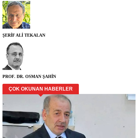
ŞERİF ALİ TEKALAN
PROF. DR. OSMAN ŞAHİN
ÇOK OKUNAN HABERLER