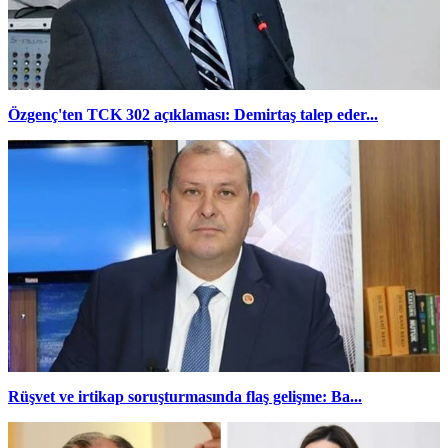
Özgenç'ten TCK 302 açıklaması: Demirtaş talep eder...
Rüşvet ve irtikap soruşturmasında flaş gelişme: Ba...