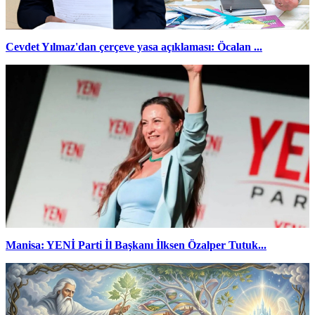
Cevdet Yılmaz'dan çerçeve yasa açıklaması: Öcalan ...
Manisa: YENİ Parti İl Başkanı İlksen Özalper Tutuk...