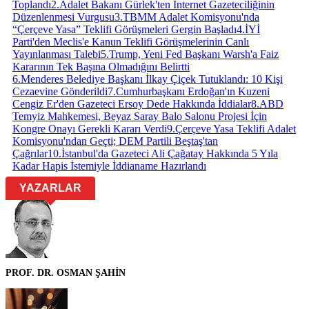
Toplandı
2
.
Adalet Bakanı Gürlek'ten İnternet Gazeteciliğinin
Düzenlenmesi Vurgusu
3
.
TBMM Adalet Komisyonu'nda
“Çerçeve Yasa” Teklifi Görüşmeleri Gergin Başladı
4
.
İYİ
Parti'den Meclis'e Kanun Teklifi Görüşmelerinin Canlı
Yayınlanması Talebi
5
.
Trump, Yeni Fed Başkanı Warsh'a Faiz
Kararının Tek Başına Olmadığını Belirtti
6
.
Menderes Belediye Başkanı İlkay Çiçek Tutuklandı: 10 Kişi
Cezaevine Gönderildi
7
.
Cumhurbaşkanı Erdoğan'ın Kuzeni
Cengiz Er'den Gazeteci Ersoy Dede Hakkında İddialar
8
.
ABD
Temyiz Mahkemesi, Beyaz Saray Balo Salonu Projesi İçin
Kongre Onayı Gerekli Kararı Verdi
9
.
Çerçeve Yasa Teklifi Adalet
Komisyonu'ndan Geçti; DEM Partili Beştaş'tan
Çağrılar
10
.
İstanbul'da Gazeteci Ali Çağatay Hakkında 5 Yıla
Kadar Hapis İstemiyle İddianame Hazırlandı
YAZARLAR
PROF. DR. OSMAN ŞAHİN