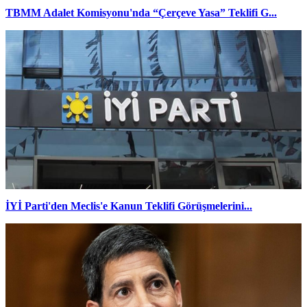
TBMM Adalet Komisyonu'nda “Çerçeve Yasa” Teklifi G...
İYİ Parti'den Meclis'e Kanun Teklifi Görüşmelerini...