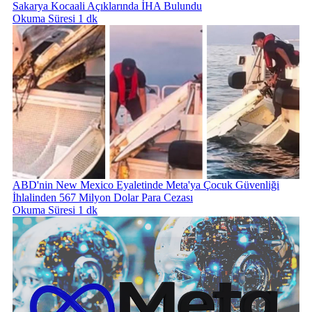
Sakarya Kocaali Açıklarında İHA Bulundu
Okuma Süresi 1 dk
ABD'nin New Mexico Eyaletinde Meta'ya Çocuk Güvenliği
İhlalinden 567 Milyon Dolar Para Cezası
Okuma Süresi 1 dk