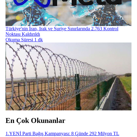
Türkiye'nin İran, Irak ve Suriye Sınırlarında 2.763 Kontrol
Noktası Kaldırıldı
Okuma Süresi 1 dk
En Çok Okunanlar
1
.
YENİ Parti Bağış Kampanyası: 8 Günde 292 Milyon TL