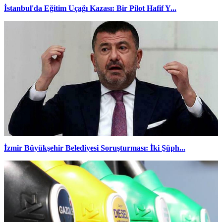
İstanbul'da Eğitim Uçağı Kazası: Bir Pilot Hafif Y...
İzmir Büyükşehir Belediyesi Soruşturması: İki Şüph...