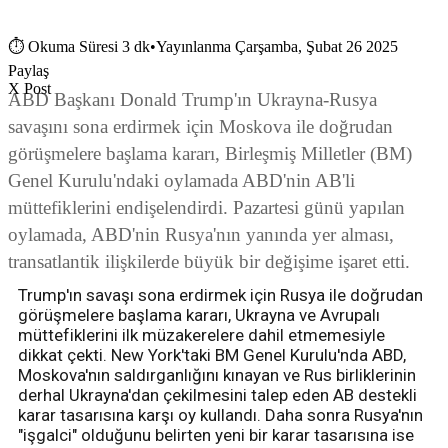
⏱
Okuma Süresi 3 dk
•
Yayınlanma Çarşamba, Şubat 26 2025
Paylaş
X Post
ABD Başkanı Donald Trump'ın Ukrayna-Rusya
savaşını sona erdirmek için Moskova ile doğrudan
görüşmelere başlama kararı, Birleşmiş Milletler (BM)
Genel Kurulu'ndaki oylamada ABD'nin AB'li
müttefiklerini endişelendirdi. Pazartesi günü yapılan
oylamada, ABD'nin Rusya'nın yanında yer alması,
transatlantik ilişkilerde büyük bir değişime işaret etti.
Trump'ın savaşı sona erdirmek için Rusya ile doğrudan
görüşmelere başlama kararı, Ukrayna ve Avrupalı
müttefiklerini ilk müzakerelere dahil etmemesiyle
dikkat çekti. New York'taki BM Genel Kurulu'nda ABD,
Moskova'nın saldırganlığını kınayan ve Rus birliklerinin
derhal Ukrayna'dan çekilmesini talep eden AB destekli
karar tasarısına karşı oy kullandı. Daha sonra Rusya'nın
"işgalci" olduğunu belirten yeni bir karar tasarısına ise