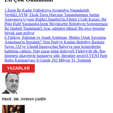
1
.
İranlı İki Kadın Futbolcuya Avustralya Vatandaşlığı
Verildi
2
.
AYM, Eksik Dava Harcının Tamamlanması Şartını
Anayasaya Uygun Buldu
3
.
İstanbul'da Eğitim Uçağı Kazası: Bir
Pilot Hafif Yaralandı
4
.
İzmir Büyükşehir Belediyesi Soruşturması:
İki Şüpheli Tutuklandı
5
.
Araç sahipleri dikkat! Bu gece benzine
büyük zam geliyor
6
.
Türkiye, Pakistan ve Suudi Arabistan, Mekke Ortak Savunma
Anlaşması'nı İmzaladı
7
.
Yeni Parti'ye Katılan Belediye Başkanı
Sayısı 232'ye Ulaştı
8
.
İspanya'dan İtalya'ya sınır kontrollerini
kaldırma çağırısı: Süre pazar günü doluyor
9
.
Türkiye'de ilk: Baş
dönmesi şikayetiyle hastaneye gitti, literatüre geçti
10
.
YENİ Parti
Bağış Kampanyası: 8 Günde 292 Milyon TL Toplandı
YAZARLAR
PROF. DR. OSMAN ŞAHİN