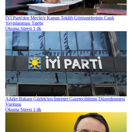
İYİ Parti'den Meclis'e Kanun Teklifi Görüşmelerinin Canlı
Yayınlanması Talebi
Okuma Süresi 1 dk
Adalet Bakanı Gürlek'ten İnternet Gazeteciliğinin Düzenlenmesi
Vurgusu
Okuma Süresi 1 dk