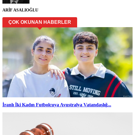
ARİF ASALIOĞLU
ÇOK OKUNAN HABERLER
İranlı İki Kadın Futbolcuya Avustralya Vatandaşlığ...