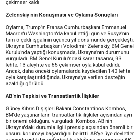
çekimser kaldı.
Zelenskiy'nin Konuşması ve Oylama Sonuçları
Oylama, Trump'ın Fransa Cumhurbaşkanı Emmanuel
Macron'u Washington'da kabul ettiği gün ve Rusya'nın
tam ölçekli işgalinin üçüncü yıl dönümünde gerçekleşti.
Ukrayna Cumhurbaşkanı Volodimir Zelenskiy, BM Genel
Kurulu'nda yaptığı konuşmada, Ukrayna'nın durumunu
vurguladı. BM Genel Kurulu'ndaki karar tasarısı, 93
lehte, 13 aleyhte ve 65 çekimser oyla kabul edildi.
Ancak, daha önceki oylamalarda kaydedilen 140 lehte
oyla karşılaştırıldığında, Ukrayna'ya verilen desteğin
azaldığı görüldü.
AB'nin Tepkisi ve Transatlantik İlişkiler
Güney Kıbrıs Dışişleri Bakanı Constantinos Kombos,
BM'de yaşananların transatlantik ilişkiler açısından ayrı
bir önemi olduğunu vurguladı. Kombos, AB'nin
Ukrayna'daki durumla ilgili prensip açısından önemli bir
unsuru korumayı başardığını belirtti. AB'ye üye devletler
arasında ciddi bir seferberlik olduğunu ve sonucun AB