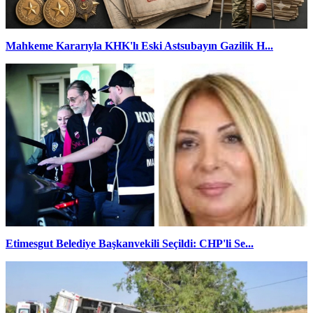
Mahkeme Kararıyla KHK'lı Eski Astsubayın Gazilik H...
Etimesgut Belediye Başkanvekili Seçildi: CHP'li Se...