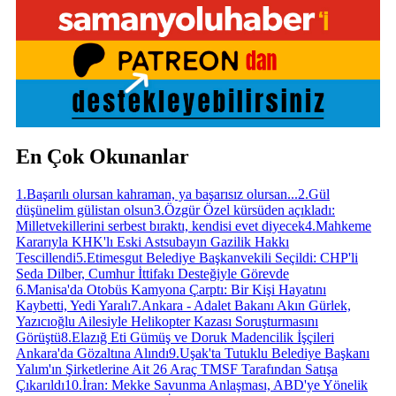
En Çok Okunanlar
1
.
Başarılı olursan kahraman, ya başarısız olursan...
2
.
Gül
düşünelim gülistan olsun
3
.
Özgür Özel kürsüden açıkladı:
Milletvekillerini serbest bıraktı, kendisi evet diyecek
4
.
Mahkeme
Kararıyla KHK'lı Eski Astsubayın Gazilik Hakkı
Tescillendi
5
.
Etimesgut Belediye Başkanvekili Seçildi: CHP'li
Seda Dilber, Cumhur İttifakı Desteğiyle Görevde
6
.
Manisa'da Otobüs Kamyona Çarptı: Bir Kişi Hayatını
Kaybetti, Yedi Yaralı
7
.
Ankara - Adalet Bakanı Akın Gürlek,
Yazıcıoğlu Ailesiyle Helikopter Kazası Soruşturmasını
Görüştü
8
.
Elazığ Eti Gümüş ve Doruk Madencilik İşçileri
Ankara'da Gözaltına Alındı
9
.
Uşak'ta Tutuklu Belediye Başkanı
Yalım'ın Şirketlerine Ait 26 Araç TMSF Tarafından Satışa
Çıkarıldı
10
.
İran: Mekke Savunma Anlaşması, ABD'ye Yönelik