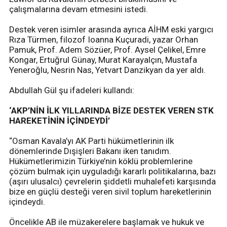
çalışmalarına devam etmesini istedi.
Destek veren isimler arasında ayrıca AİHM eski yargıcı
Rıza Türmen, filozof Ioanna Kuçuradi, yazar Orhan
Pamuk, Prof. Adem Sözüer, Prof. Aysel Çelikel, Emre
Kongar, Ertuğrul Günay, Murat Karayalçın, Mustafa
Yeneroğlu, Nesrin Nas, Yetvart Danzikyan da yer aldı.
Abdullah Gül şu ifadeleri kullandı:
‘AKP’NİN İLK YILLARINDA BİZE DESTEK VEREN STK
HAREKETİNİN İÇİNDEYDİ’
“Osman Kavala’yı AK Parti hükümetlerinin ilk
dönemlerinde Dışişleri Bakanı iken tanıdım.
Hükümetlerimizin Türkiye’nin köklü problemlerine
çözüm bulmak için uyguladığı kararlı politikalarına, bazı
(aşırı ulusalcı) çevrelerin şiddetli muhalefeti karşısında
bize en güçlü desteği veren sivil toplum hareketlerinin
içindeydi.
Öncelikle AB ile müzakerelere başlamak ve hukuk ve