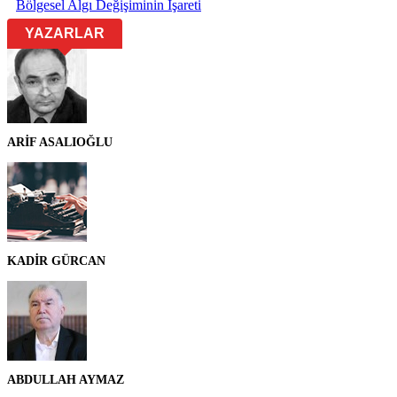
Bölgesel Algı Değişiminin İşareti
YAZARLAR
ARİF ASALIOĞLU
KADİR GÜRCAN
ABDULLAH AYMAZ