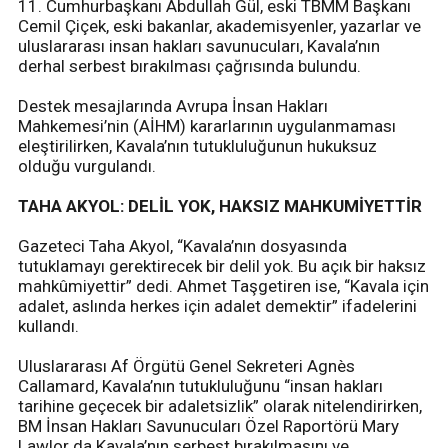
11. Cumhurbaşkanı Abdullah Gül, eski TBMM Başkanı
Cemil Çiçek, eski bakanlar, akademisyenler, yazarlar ve
uluslararası insan hakları savunucuları, Kavala’nın
derhal serbest bırakılması çağrısında bulundu.
Destek mesajlarında Avrupa İnsan Hakları
Mahkemesi’nin (AİHM) kararlarının uygulanmaması
eleştirilirken, Kavala’nın tutukluluğunun hukuksuz
olduğu vurgulandı.
TAHA AKYOL: DELİL YOK, HAKSIZ MAHKUMİYETTİR
Gazeteci Taha Akyol, “Kavala’nın dosyasında
tutuklamayı gerektirecek bir delil yok. Bu açık bir haksız
mahkûmiyettir” dedi. Ahmet Taşgetiren ise, “Kavala için
adalet, aslında herkes için adalet demektir” ifadelerini
kullandı.
Uluslararası Af Örgütü Genel Sekreteri Agnès
Callamard, Kavala’nın tutukluluğunu “insan hakları
tarihine geçecek bir adaletsizlik” olarak nitelendirirken,
BM İnsan Hakları Savunucuları Özel Raportörü Mary
Lawlor da Kavala’nın serbest bırakılmasını ve