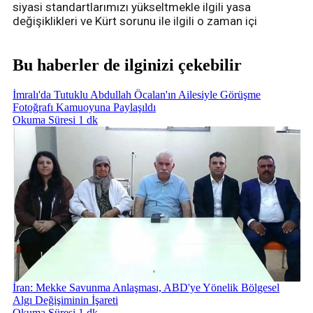
siyasi standartlarımızı yükseltmekle ilgili yasa
değişiklikleri ve Kürt sorunu ile ilgili o zaman içi
Bu haberler de ilginizi çekebilir
İmralı'da Tutuklu Abdullah Öcalan'ın Ailesiyle Görüşme
Fotoğrafı Kamuoyuna Paylaşıldı
Okuma Süresi 1 dk
İran: Mekke Savunma Anlaşması, ABD'ye Yönelik Bölgesel
Algı Değişiminin İşareti
Okuma Süresi 1 dk