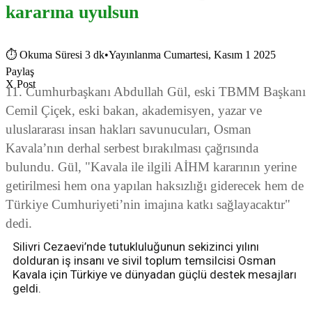
kararına uyulsun
⏱
Okuma Süresi 3 dk
•
Yayınlanma Cumartesi, Kasım 1 2025
Paylaş
X Post
11. Cumhurbaşkanı Abdullah Gül, eski TBMM Başkanı
Cemil Çiçek, eski bakan, akademisyen, yazar ve
uluslararası insan hakları savunucuları, Osman
Kavala’nın derhal serbest bırakılması çağrısında
bulundu. Gül, "Kavala ile ilgili AİHM kararının yerine
getirilmesi hem ona yapılan haksızlığı giderecek hem de
Türkiye Cumhuriyeti’nin imajına katkı sağlayacaktır"
dedi.
Silivri Cezaevi’nde tutukluluğunun sekizinci yılını
dolduran iş insanı ve sivil toplum temsilcisi Osman
Kavala için Türkiye ve dünyadan güçlü destek mesajları
geldi.