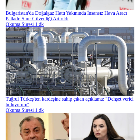
Bulgaristan'da Doğalgaz Hattı Yakınında İnsansız Hava Aracı
Patladı: Sınır Güvenliği Artırıldı
Okuma Süresi 1 dk
Tuğrul Türkeş'ten kardeşine sahip çıkan açıklama: "Dehşet verici
buluyorum"
Okuma Süresi 1 dk