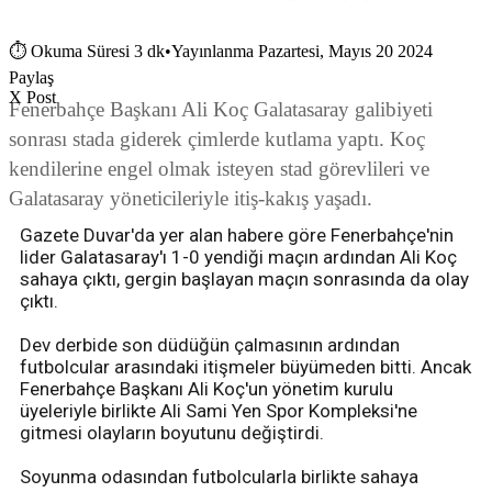
⏱
Okuma Süresi 3 dk
•
Yayınlanma Pazartesi, Mayıs 20 2024
Paylaş
X Post
Fenerbahçe Başkanı Ali Koç Galatasaray galibiyeti
sonrası stada giderek çimlerde kutlama yaptı. Koç
kendilerine engel olmak isteyen stad görevlileri ve
Galatasaray yöneticileriyle itiş-kakış yaşadı.
Gazete Duvar'da yer alan habere göre Fenerbahçe'nin
lider Galatasaray'ı 1-0 yendiği maçın ardından Ali Koç
sahaya çıktı, gergin başlayan maçın sonrasında da olay
çıktı.
Dev derbide son düdüğün çalmasının ardından
futbolcular arasındaki itişmeler büyümeden bitti. Ancak
Fenerbahçe Başkanı Ali Koç'un yönetim kurulu
üyeleriyle birlikte Ali Sami Yen Spor Kompleksi'ne
gitmesi olayların boyutunu değiştirdi.
Soyunma odasından futbolcularla birlikte sahaya