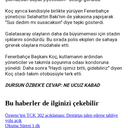
Koç ayrıca kendisiyle birlikte yürüyen Fenerbahçe
yöneticisi Selahattin Baki'nin de yakasına yapışarak
"Sus dedim mi susacaksın" diye tepki gösterdi.
Galatasaray olayların daha da büyümemesi için stadın
ışıklarını söndürdü. Bu sırada polis ekipleri de sahaya
girerek olaylara müdahale etti.
Fenerbahçe Başkanı Koç, kutlamanın ardından
yöneticiler ve takımla soyunma odası koridoruna
yöneldi. Daha sonra "Haydi işimiz bitti, gidebiliriz" diyen
Koç stadı takım otobüsüyle terk etti.
DURSUN ÖZBEK'E CEVAP: NE UCUZ KABAD
Bu haberler de ilginizi çekebilir
Özgenç'ten TCK 302 açıklaması: Demirtaş talep ederse tahliye
yolu açık
Okuma Süresi 1 dk