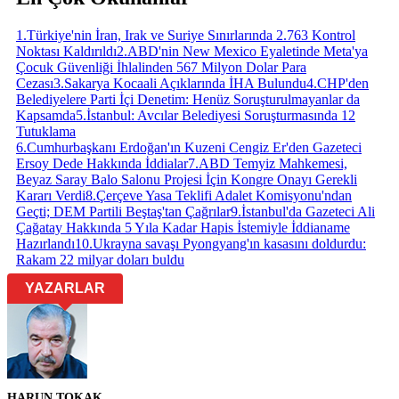
1
.
Türkiye'nin İran, Irak ve Suriye Sınırlarında 2.763 Kontrol
Noktası Kaldırıldı
2
.
ABD'nin New Mexico Eyaletinde Meta'ya
Çocuk Güvenliği İhlalinden 567 Milyon Dolar Para
Cezası
3
.
Sakarya Kocaali Açıklarında İHA Bulundu
4
.
CHP'den
Belediyelere Parti İçi Denetim: Henüz Soruşturulmayanlar da
Kapsamda
5
.
İstanbul: Avcılar Belediyesi Soruşturmasında 12
Tutuklama
6
.
Cumhurbaşkanı Erdoğan'ın Kuzeni Cengiz Er'den Gazeteci
Ersoy Dede Hakkında İddialar
7
.
ABD Temyiz Mahkemesi,
Beyaz Saray Balo Salonu Projesi İçin Kongre Onayı Gerekli
Kararı Verdi
8
.
Çerçeve Yasa Teklifi Adalet Komisyonu'ndan
Geçti; DEM Partili Beştaş'tan Çağrılar
9
.
İstanbul'da Gazeteci Ali
Çağatay Hakkında 5 Yıla Kadar Hapis İstemiyle İddianame
Hazırlandı
10
.
Ukrayna savaşı Pyongyang'ın kasasını doldurdu:
Rakam 22 milyar doları buldu
YAZARLAR
HARUN TOKAK