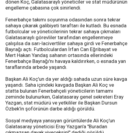
dönen Koç, Galatasaraylı yöneticiler ve stat müdürünün
engelleme çabasına çok sinirlendi.
Fenerbahçe takımı soyunma odasından sonra tekrar
sahaya çıkarak galibiyeti taraftarı ile kutladı. Bu esnada
futbolcular ve yöneticilerinin tekrar sahaya çıkmaları
Galatasaraylı görevliler tarafından engellenmeye
çalışılsa da sarı-lacivertliler sahaya girdi ve Fenerbahçe
Bayrağı açtı. Futbolculardan İrfan Can Eğribayat ve
Mert Hakan Yandaş sahanın ortasında ellerindeki
Fenerbahçe Bayrağı'nı havaya kaldırırken, o esnada yan
taraflarında arbede yaşandı.
Başkan Ali Koç'un da yer aldığı sahada uzun süre kavga
yaşandı. Saha içindeki kavgada Başkan Ali Koç ve
statta bulunan Fenerbahçeli yöneticilerin tamamı
zeminde bulunurken, Galatasaray genel sekreteri Eray
Yazgan, stat müdürü ve yetkililer ile Başkan Dursun
Özbek'in şoförünün darbe aldığı görüldü.
Sosyal medyaya yansıyan görüntülerde Ali Koç'un
Galatasaray yöneticisi Eray Yazgan'a "Buradan
çıkmazsan dayak yiyeceksin!" dediği görüldü.