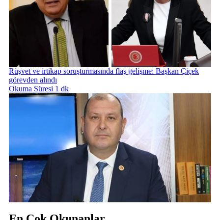
Rüşvet ve irtikap soruşturmasında flaş gelişme: Başkan Çiçek
görevden alındı
Okuma Süresi 1 dk
En Çok Okunanlar