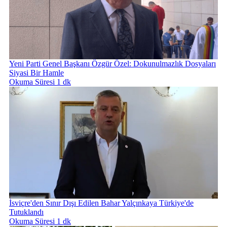
Yeni Parti Genel Başkanı Özgür Özel: Dokunulmazlık Dosyaları
Siyasi Bir Hamle
Okuma Süresi 1 dk
İsviçre'den Sınır Dışı Edilen Bahar Yalçınkaya Türkiye'de
Tutuklandı
Okuma Süresi 1 dk