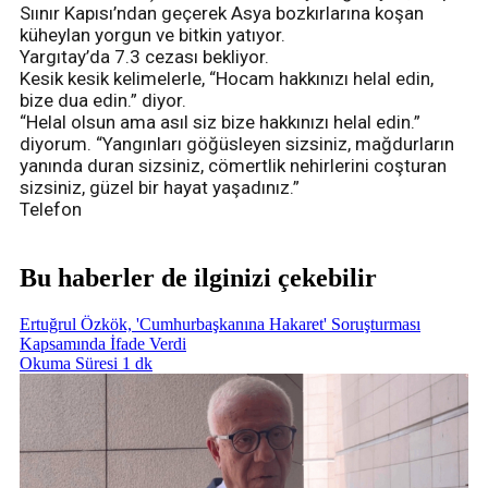
Sıınır Kapısı’ndan geçerek Asya bozkırlarına koşan
küheylan yorgun ve bitkin yatıyor.
Yargıtay’da 7.3 cezası bekliyor.
Kesik kesik kelimelerle, “Hocam hakkınızı helal edin,
bize dua edin.” diyor.
“Helal olsun ama asıl siz bize hakkınızı helal edin.”
diyorum. “Yangınları göğüsleyen sizsiniz, mağdurların
yanında duran sizsiniz, cömertlik nehirlerini coşturan
sizsiniz, güzel bir hayat yaşadınız.”
Telefon
Bu haberler de ilginizi çekebilir
Ertuğrul Özkök, 'Cumhurbaşkanına Hakaret' Soruşturması
Kapsamında İfade Verdi
Okuma Süresi 1 dk