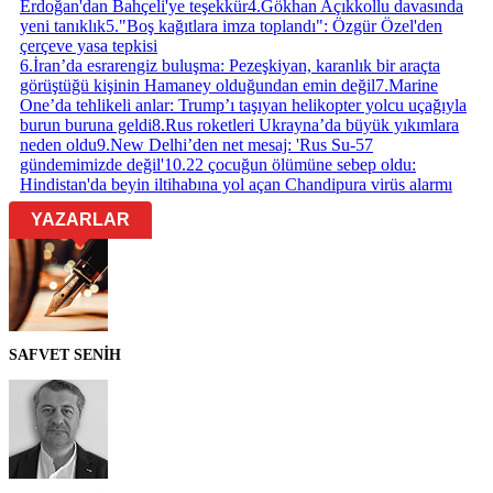
Erdoğan'dan Bahçeli'ye teşekkür
4
.
Gökhan Açıkkollu davasında
yeni tanıklık
5
.
"Boş kağıtlara imza toplandı": Özgür Özel'den
çerçeve yasa tepkisi
6
.
İran’da esrarengiz buluşma: Pezeşkiyan, karanlık bir araçta
görüştüğü kişinin Hamaney olduğundan emin değil
7
.
Marine
One’da tehlikeli anlar: Trump’ı taşıyan helikopter yolcu uçağıyla
burun buruna geldi
8
.
Rus roketleri Ukrayna’da büyük yıkımlara
neden oldu
9
.
New Delhi’den net mesaj: 'Rus Su-57
gündemimizde değil'
10
.
22 çocuğun ölümüne sebep oldu:
Hindistan'da beyin iltihabına yol açan Chandipura virüs alarmı
YAZARLAR
SAFVET SENİH