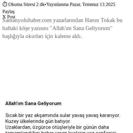
⏱
Okuma Süresi 2 dk
•
Yayınlanma Pazar, Temmuz 13 2025
Paylaş
X Post
Samanyoluhaber.com yazarlarından Harun Tokak bu
haftaki köşe yazısını "Allah'ım Sana Geliyorum"
başlığıyla okurları için kaleme aldı.
Allah’ım Sana Geliyorum
Sıcak bir yaz akşamında sular yavaş yavaş kararıyor.
Kuzey ülkelerinde gün batıyor.
Uzaklardan, özgürce ötüşleriyle bir günün daha
tamamlandığını haber veren kuşların yaz senfonisi