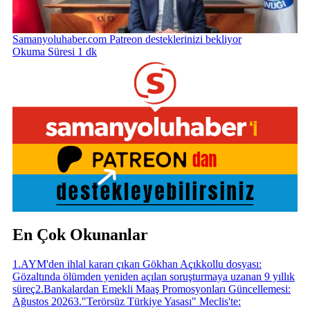
Samanyoluhaber.com Patreon desteklerinizi bekliyor
Okuma Süresi 1 dk
En Çok Okunanlar
1
.
AYM'den ihlal kararı çıkan Gökhan Açıkkollu dosyası:
Gözaltında ölümden yeniden açılan soruşturmaya uzanan 9 yıllık
süreç
2
.
Bankalardan Emekli Maaş Promosyonları Güncellemesi:
Ağustos 2026
3
.
"Terörsüz Türkiye Yasası" Meclis'te: