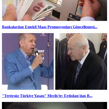
Bankalardan Emekli Maaş Promosyonları Güncellemesi...
"Terörsüz Türkiye Yasası" Meclis'te: Erdoğan'dan B...