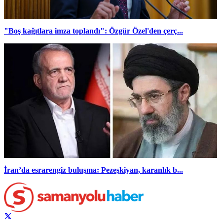
"Boş kağıtlara imza toplandı": Özgür Özel'den çerç...
İran’da esrarengiz buluşma: Pezeşkiyan, karanlık b...