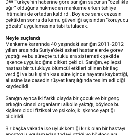
DW Türkçe'nin haberine göre sanığın suçunun “özellikle
ağır” olduğuna hükmeden mahkeme erken tahliye
ihtimalini de ortadan kaldırdı. Böylece sanık cezasını
çektikten sonra da kamu güvenliği açısından "koruyucu
gözaltı" uygulamasına tabi tutulacak.
Neyle suçlandı
Mahkeme kararında 40 yaşındaki sanığın 2011-2012
yılları arasında Suriye'deki askerî hastanelerde görev
yaptığı ve bu süreçte tutuklulara sistematik şekilde
işkence uyguladığına dikkat çekildi. Sanığın, epilepsi
hastası bir tutukluya ölümcül etkileri bilinen bir ilaç
verdiği ve bu kişinin kısa süre içinde hayatını kaybettiği,
ailesine ise cesedin rüşvet karşılığında teslim edildiği
kaydedildi.
Sanığın ayrıca iki farklı olayda bir çocuk ve bir genç
erkeğin cinsel organlarını alkolle yaktığı, böylece bu
kişilere ciddi fiziksel ve psikolojik işkence yaptığı
bildirildi.
Bir başka vakada ise uyluk kemiği kırık olan bir hastayı
anestezi uygulamadan tedavi ettiği ve böylece acı