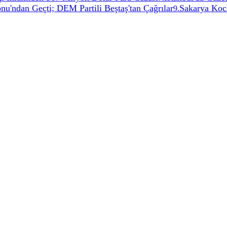
nu'ndan Geçti; DEM Partili Beştaş'tan Çağrılar
Sakarya Koc
9
.