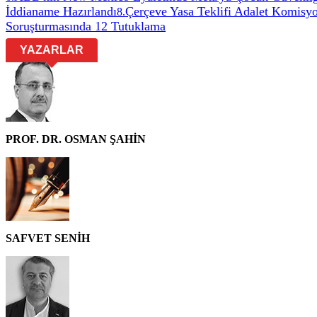
İddianame Hazırlandı
Çerçeve Yasa Teklifi Adalet Komisyo
8
.
Soruşturmasında 12 Tutuklama
YAZARLAR
PROF. DR. OSMAN ŞAHİN
SAFVET SENİH