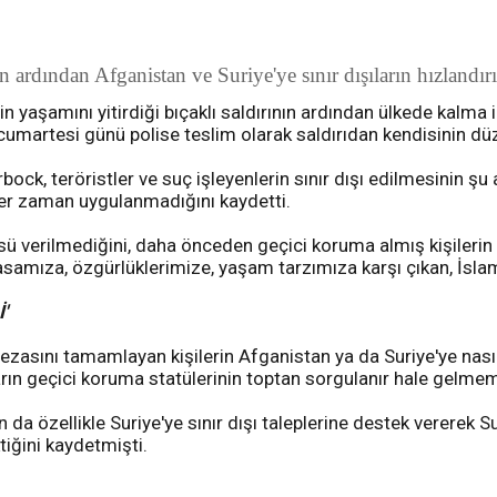
nın ardından Afganistan ve Suriye'ye sınır dışıların hızland
aşamını yitirdiği bıçaklı saldırının ardından ülkede kalma iz
lı, cumartesi günü polise teslim olarak saldırıdan kendisinin dü
ock, teröristler ve suç işleyenlerin sınır dışı edilmesinin ş
 her zaman uygulanmadığını kaydetti.
sü verilmediğini, daha önceden geçici koruma almış kişilerin s
yasamıza, özgürlüklerimize, yaşam tarzımıza karşı çıkan, İslam
'
zasını tamamlayan kişilerin Afganistan ya da Suriye'ye nası
ların geçici koruma statülerinin toptan sorgulanır hale gelme
 özellikle Suriye'ye sınır dışı taleplerine destek vererek Su
iğini kaydetmişti.