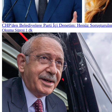
CHP'den Belediyelere Parti İçi Denetim: Henüz Soruşturul
Okuma Süresi 1 dk