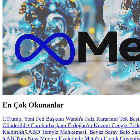
En Çok Okunanlar
Trump, Yeni Fed Başkanı Warsh'a Faiz Kararının Tek Başın
1
.
Gönderildi
Cumhurbaşkanı Erdoğan'ın Kuzeni Cengiz Er'de
3
.
Kaldırıldı
ABD Temyiz Mahkemesi, Beyaz Saray Balo Salonu
5
.
ABD'nin New Mexico Eyaletinde Meta'ya Çocuk Güvenliği
6
.