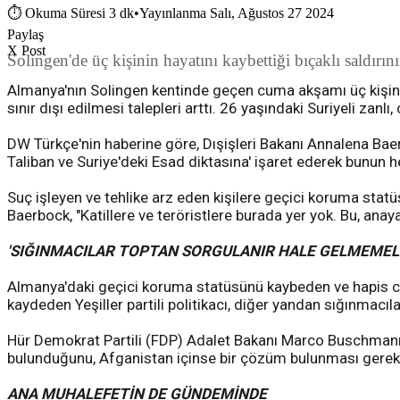
⏱
Okuma Süresi 3 dk
•
Yayınlanma Salı, Ağustos 27 2024
Paylaş
X Post
Solingen'de üç kişinin hayatını kaybettiği bıçaklı saldırı
Almanya'nın Solingen kentinde geçen cuma akşamı üç kişinin y
sınır dışı edilmesi talepleri arttı. 26 yaşındaki Suriyeli zan
DW Türkçe'nin haberine göre, Dışişleri Bakanı Annalena Baerb
Taliban ve Suriye'deki Esad diktasına' işaret ederek bunun
Suç işleyen ve tehlike arz eden kişilere geçici koruma statü
Baerbock, "Katillere ve teröristlere burada yer yok. Bu, ana
'SIĞINMACILAR TOPTAN SORGULANIR HALE GELMEMELİ
Almanya'daki geçici koruma statüsünü kaybeden ve hapis ce
kaydeden Yeşiller partili politikacı, diğer yandan sığınmacı
Hür Demokrat Partili (FDP) Adalet Bakanı Marco Buschmann da
bulunduğunu, Afganistan içinse bir çözüm bulunması gerekt
ANA MUHALEFETİN DE GÜNDEMİNDE