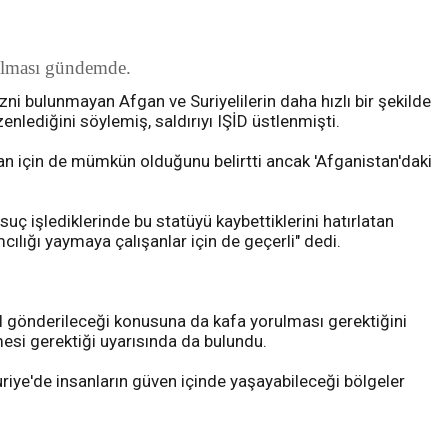
ırılması gündemde.
ni bulunmayan Afgan ve Suriyelilerin daha hızlı bir şekilde
zenlediğini söylemiş, saldırıyı IŞİD üstlenmişti.
u an için de mümkün olduğunu belirtti ancak 'Afganistan'daki
uç işlediklerinde bu statüyü kaybettiklerini hatırlatan
cılığı yaymaya çalışanlar için de geçerli" dedi.
l gönderileceği konusuna da kafa yorulması gerektiğini
mesi gerektiği uyarısında da bulundu.
riye'de insanların güven içinde yaşayabileceği bölgeler