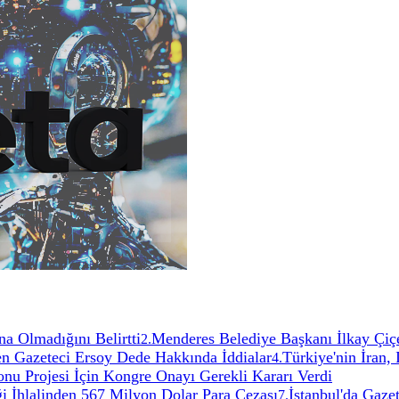
a Olmadığını Belirtti
Menderes Belediye Başkanı İlkay Çiç
2
.
n Gazeteci Ersoy Dede Hakkında İddialar
Türkiye'nin İran,
4
.
 Projesi İçin Kongre Onayı Gerekli Kararı Verdi
 İhlalinden 567 Milyon Dolar Para Cezası
İstanbul'da Gaze
7
.