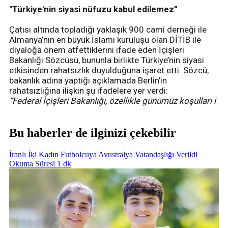
"Türkiye'nin siyasi nüfuzu kabul edilemez”
Çatısı altında topladığı yaklaşık 900 cami derneği ile
Almanya’nın en büyük İslami kuruluşu olan DİTİB ile
diyaloğa önem atfettiklerini ifade eden İçişleri
Bakanlığı Sözcüsü, bununla birlikte Türkiye’nin siyasi
etkisinden rahatsızlık duyulduğuna işaret etti. Sözcü,
bakanlık adına yaptığı açıklamada Berlin’in
rahatsızlığına ilişkin şu ifadelere yer verdi:
“Federal İçişleri Bakanlığı, özellikle günümüz koşulları i
Bu haberler de ilginizi çekebilir
İranlı İki Kadın Futbolcuya Avustralya Vatandaşlığı Verildi
Okuma Süresi 1 dk