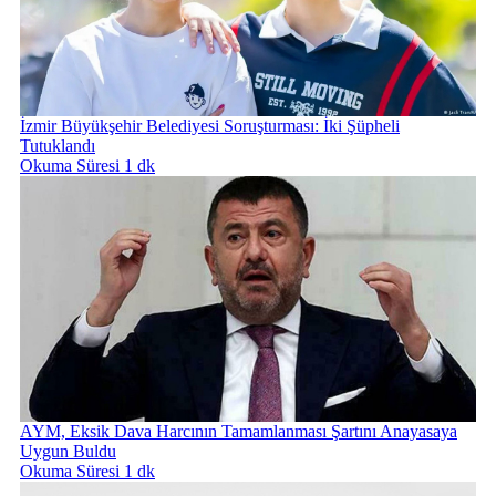
İzmir Büyükşehir Belediyesi Soruşturması: İki Şüpheli
Tutuklandı
Okuma Süresi 1 dk
AYM, Eksik Dava Harcının Tamamlanması Şartını Anayasaya
Uygun Buldu
Okuma Süresi 1 dk