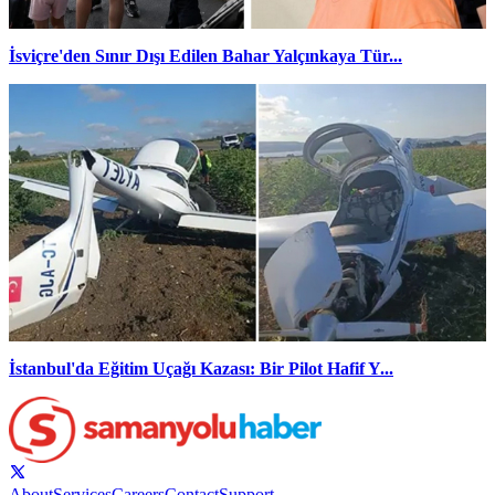
İsviçre'den Sınır Dışı Edilen Bahar Yalçınkaya Tür...
İstanbul'da Eğitim Uçağı Kazası: Bir Pilot Hafif Y...
About
Services
Careers
Contact
Support