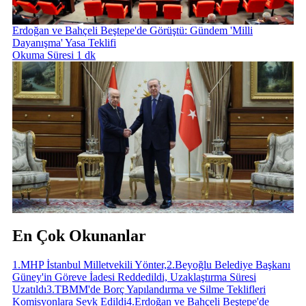
Erdoğan ve Bahçeli Beştepe'de Görüştü: Gündem 'Milli
Dayanışma' Yasa Teklifi
Okuma Süresi 1 dk
En Çok Okunanlar
1
.
MHP İstanbul Milletvekili Yönter,
2
.
Beyoğlu Belediye Başkanı
Güney'in Göreve İadesi Reddedildi, Uzaklaştırma Süresi
Uzatıldı
3
.
TBMM'de Borç Yapılandırma ve Silme Teklifleri
Komisyonlara Sevk Edildi
4
.
Erdoğan ve Bahçeli Beştepe'de