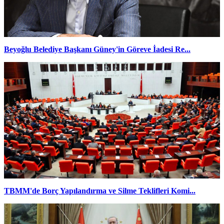
Beyoğlu Belediye Başkanı Güney'in Göreve İadesi Re...
TBMM'de Borç Yapılandırma ve Silme Teklifleri Komi...