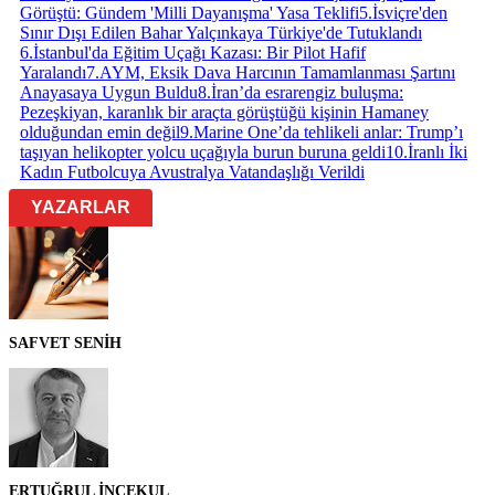
Görüştü: Gündem 'Milli Dayanışma' Yasa Teklifi
5
.
İsviçre'den
Sınır Dışı Edilen Bahar Yalçınkaya Türkiye'de Tutuklandı
6
.
İstanbul'da Eğitim Uçağı Kazası: Bir Pilot Hafif
Yaralandı
7
.
AYM, Eksik Dava Harcının Tamamlanması Şartını
Anayasaya Uygun Buldu
8
.
İran’da esrarengiz buluşma:
Pezeşkiyan, karanlık bir araçta görüştüğü kişinin Hamaney
olduğundan emin değil
9
.
Marine One’da tehlikeli anlar: Trump’ı
taşıyan helikopter yolcu uçağıyla burun buruna geldi
10
.
İranlı İki
Kadın Futbolcuya Avustralya Vatandaşlığı Verildi
YAZARLAR
SAFVET SENİH
ERTUĞRUL İNCEKUL