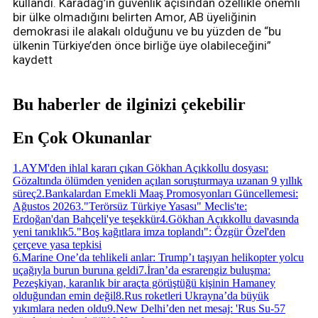
kullandı. Karadağ’ın güvenlik açısından özellikle önemli
bir ülke olmadığını belirten Amor, AB üyeliğinin
demokrasi ile alakalı olduğunu ve bu yüzden de “bu
ülkenin Türkiye’den önce birliğe üye olabileceğini”
kaydett
Bu haberler de ilginizi çekebilir
En Çok Okunanlar
1
.
AYM'den ihlal kararı çıkan Gökhan Açıkkollu dosyası:
Gözaltında ölümden yeniden açılan soruşturmaya uzanan 9 yıllık
süreç
2
.
Bankalardan Emekli Maaş Promosyonları Güncellemesi:
Ağustos 2026
3
.
"Terörsüz Türkiye Yasası" Meclis'te:
Erdoğan'dan Bahçeli'ye teşekkür
4
.
Gökhan Açıkkollu davasında
yeni tanıklık
5
.
"Boş kağıtlara imza toplandı": Özgür Özel'den
çerçeve yasa tepkisi
6
.
Marine One’da tehlikeli anlar: Trump’ı taşıyan helikopter yolcu
uçağıyla burun buruna geldi
7
.
İran’da esrarengiz buluşma:
Pezeşkiyan, karanlık bir araçta görüştüğü kişinin Hamaney
olduğundan emin değil
8
.
Rus roketleri Ukrayna’da büyük
yıkımlara neden oldu
9
.
New Delhi’den net mesaj: 'Rus Su-57