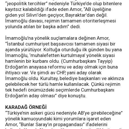
“jeopolitik tercihler” nedeniyle Türkiye’de olup bitenlere
kayıtsız kalabildiği ifade eden Amor, “AB üyeliğine
giden yol Silivri’den geçiyor, Bayraktar’dan değil.
İmamoğlu davası, rejimin tamamen otoriterleşmesi
yolunda atılan bir başka adım” dedi.
İmamoğlu’na yönelik suçlamalara değinen Amor,
“İstanbul cumhuriyet başsavcısı tamamen siyasi bir
ajanda yürütüyor. Koltuğa oturduğu ilk günden bu yana
İmamoğlu, ‘muhalefetten kurtulmaya’ yönelik siyasi
hamlenin bir kurbanı oldu. (Cumhurbaşkanı Tayyip)
Erdoğan’ın anayasa reformu ve aday olmak için buna
ihtiyacı var. Ve şimdi av CHP, yani aday olarak
İmamoğlu oldu. Kurultay, belediye başkanları ve aklınıza
gelebilecek her türlü hamle kullanılacak. Çünkü rejimin
tek hedefi önümüzdeki seçimlerde Cumhurbaşkanı
Erdoğan’ın aday olması” diye konuştu.
KARADAĞ ÖRNEĞİ
“Türkiye’nin askeri gücü nedeniyle AB’ye girebileceğine”
yönelik kamuoyundaki kimi yorumlara işaret eden
Amor, “Bunlar Saray’ın propagandası” ifadelerini