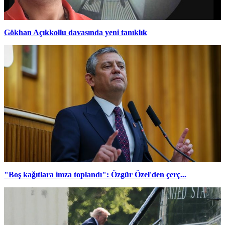
Gökhan Açıkkollu davasında yeni tanıklık
"Boş kağıtlara imza toplandı": Özgür Özel'den çerç...