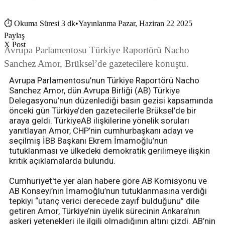
⏱
Okuma Süresi 3 dk
•
Yayınlanma Pazar, Haziran 22 2025
Paylaş
X Post
Avrupa Parlamentosu Türkiye Raportörü Nacho
Sanchez Amor, Brüksel’de gazetecilere konuştu.
Avrupa Parlamentosu’nun Türkiye Raportörü Nacho
Sanchez Amor, dün Avrupa Birliği (AB) Türkiye
Delegasyonu’nun düzenlediği basın gezisi kapsamında
önceki gün Türkiye’den gazetecilerle Brüksel’de bir
araya geldi. TürkiyeAB ilişkilerine yönelik soruları
yanıtlayan Amor, CHP’nin cumhurbaşkanı adayı ve
seçilmiş İBB Başkanı Ekrem İmamoğlu’nun
tutuklanması ve ülkedeki demokratik gerilimeye ilişkin
kritik açıklamalarda bulundu.
Cumhuriyet'te yer alan habere göre AB Komisyonu ve
AB Konseyi’nin İmamoğlu’nun tutuklanmasına verdiği
tepkiyi “utanç verici derecede zayıf bulduğunu” dile
getiren Amor, Türkiye’nin üyelik sürecinin Ankara’nın
askeri yetenekleri ile ilgili olmadığının altını çizdi. AB’nin