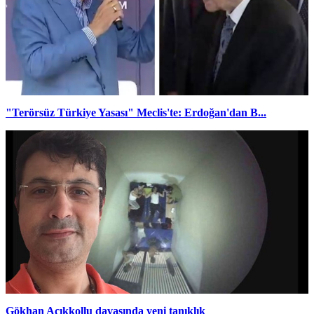
"Terörsüz Türkiye Yasası" Meclis'te: Erdoğan'dan B...
Gökhan Açıkkollu davasında yeni tanıklık