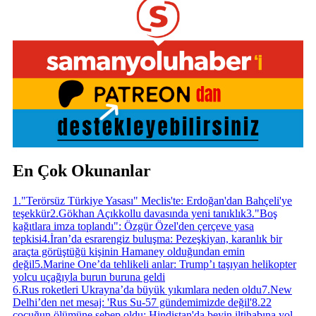
En Çok Okunanlar
1
.
"Terörsüz Türkiye Yasası" Meclis'te: Erdoğan'dan Bahçeli'ye
teşekkür
2
.
Gökhan Açıkkollu davasında yeni tanıklık
3
.
"Boş
kağıtlara imza toplandı": Özgür Özel'den çerçeve yasa
tepkisi
4
.
İran’da esrarengiz buluşma: Pezeşkiyan, karanlık bir
araçta görüştüğü kişinin Hamaney olduğundan emin
değil
5
.
Marine One’da tehlikeli anlar: Trump’ı taşıyan helikopter
yolcu uçağıyla burun buruna geldi
6
.
Rus roketleri Ukrayna’da büyük yıkımlara neden oldu
7
.
New
Delhi’den net mesaj: 'Rus Su-57 gündemimizde değil'
8
.
22
çocuğun ölümüne sebep oldu: Hindistan'da beyin iltihabına yol