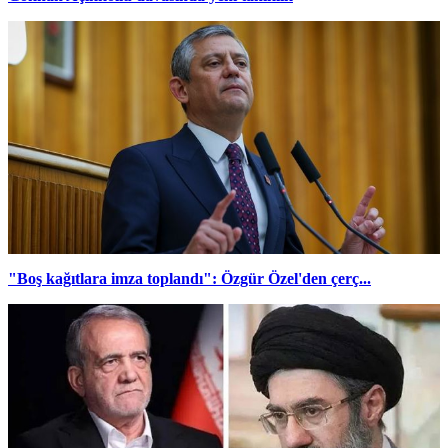
"Boş kağıtlara imza toplandı": Özgür Özel'den çerç...