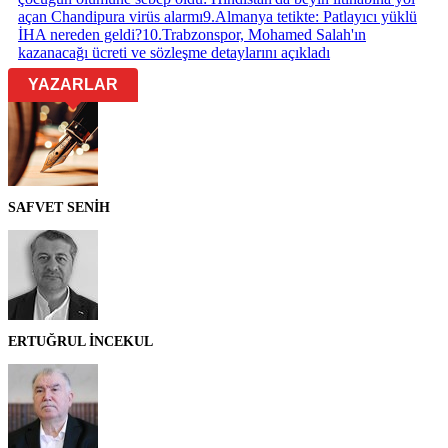
açan Chandipura virüs alarmı
9
.
Almanya tetikte: Patlayıcı yüklü
İHA nereden geldi?
10
.
Trabzonspor, Mohamed Salah'ın
kazanacağı ücreti ve sözleşme detaylarını açıkladı
YAZARLAR
SAFVET SENİH
ERTUĞRUL İNCEKUL