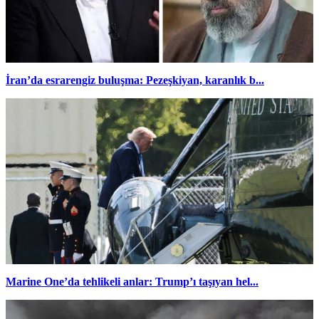
İran’da esrarengiz buluşma: Pezeşkiyan, karanlık b...
Marine One’da tehlikeli anlar: Trump’ı taşıyan hel...