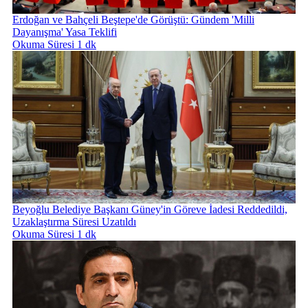
Erdoğan ve Bahçeli Beştepe'de Görüştü: Gündem 'Milli
Dayanışma' Yasa Teklifi
Okuma Süresi 1 dk
Beyoğlu Belediye Başkanı Güney'in Göreve İadesi Reddedildi,
Uzaklaştırma Süresi Uzatıldı
Okuma Süresi 1 dk