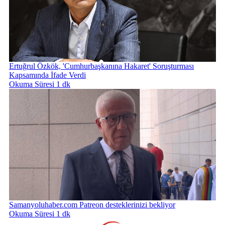
Ertuğrul Özkök, 'Cumhurbaşkanına Hakaret' Soruşturması
Kapsamında İfade Verdi
Okuma Süresi 1 dk
Samanyoluhaber.com Patreon desteklerinizi bekliyor
Okuma Süresi 1 dk