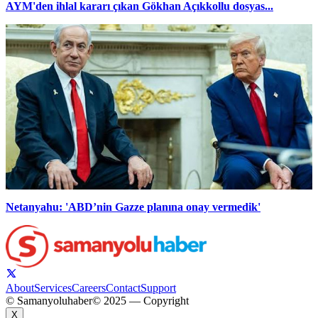
AYM'den ihlal kararı çıkan Gökhan Açıkkollu dosyas...
Netanyahu: 'ABD’nin Gazze planına onay vermedik'
About
Services
Careers
Contact
Support
© Samanyoluhaber
© 2025 — Copyright
X