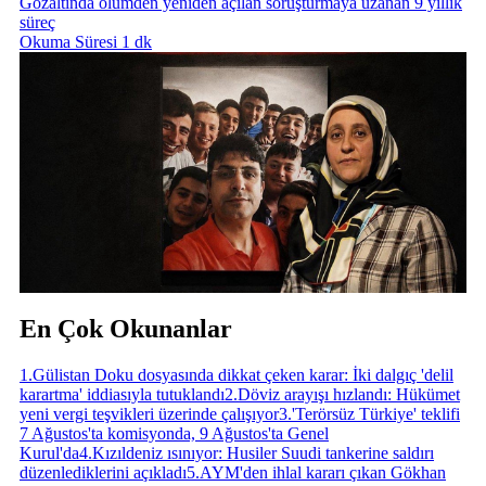
Gözaltında ölümden yeniden açılan soruşturmaya uzanan 9 yıllık
süreç
Okuma Süresi 1 dk
En Çok Okunanlar
1
.
Gülistan Doku dosyasında dikkat çeken karar: İki dalgıç 'delil
karartma' iddiasıyla tutuklandı
2
.
Döviz arayışı hızlandı: Hükümet
yeni vergi teşvikleri üzerinde çalışıyor
3
.
'Terörsüz Türkiye' teklifi
7 Ağustos'ta komisyonda, 9 Ağustos'ta Genel
Kurul'da
4
.
Kızıldeniz ısınıyor: Husiler Suudi tankerine saldırı
düzenlediklerini açıkladı
5
.
AYM'den ihlal kararı çıkan Gökhan