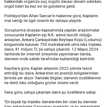
hakkındaki organize suç örgütü davası devam ederken,
örgüt lideri bu kez evi ile gündeme geldi.
Politikyol'dan Altan Sancar'ın haberine göre, Kaplan’ın
mal varlığı ile ilgili önemli bir detaya ulaşıldı.
Soruşturma dosyası kapsamında yapılan araştırmalar
sonucunda Kaplan’ın eşi N.K. adına tescilli olduğu
anlaşılan, Ankara Çankaya’daki Beytepe Köyü (Lodumu)
bölgesinde bulunan 750 metrekarelik ultra lüks tripleks
daire, 41 milyon TL'ye satışa çıkarıldı. 12 Mayıs 2024
tarihinde bir internet sitesinde yayımlanan ilanda,
dairenin mülk sahibi tarafından kullanıldığı belirtildi.
Kayıtlara göre, Kaplan ailesinin 2022 yılında tescil
ettirdiği bu daire, Ankara’nın en prestijli bölgelerinden
birinde yer alıyor. İlandaki bilgiler, dairenin özelliklerinin
ne denli lüks olduğunu gözler önüne serdi.
İlana göre, satışa çıkarılan daire şu özelliklere sahip:
"En büyük tip tripleks dairelerden biri olan bu dairede
tüm ankastreler Gaggenau markadır ve bu ankastreler