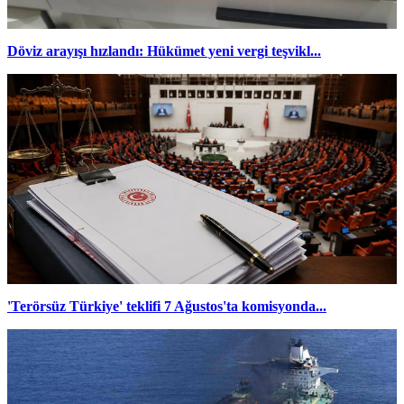
Döviz arayışı hızlandı: Hükümet yeni vergi teşvikl...
'Terörsüz Türkiye' teklifi 7 Ağustos'ta komisyonda...