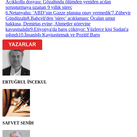
Açıkkollu dosyası: Gözaltında ölümden yeniden açılan
soruşturmaya uzanan 9 yıllık süreç
6
.
Netanyahu: 'ABD’nin Gazze planına onay vermedik'
7
.
Zübeyir
Gündüzalp
8
.
Bahçeli'den 'süreç' açıklaması: Öcalan umut
hakkına, Demirtaş evine, Ahmetler görevine
kavuşmalıdır
9
.
Etiyopya'da barış çöküyor: Yüzlerce kişi Sudan'a
sığındı
10
.
İnsanlığı Kaynaştırmak ve Pozitif Barış
YAZARLAR
ERTUĞRUL İNCEKUL
SAFVET SENİH