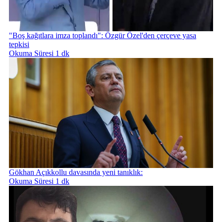
"Boş kağıtlara imza toplandı": Özgür Özel'den çerçeve yasa
tepkisi
Okuma Süresi 1 dk
Gökhan Açıkkollu davasında yeni tanıklık:
Okuma Süresi 1 dk