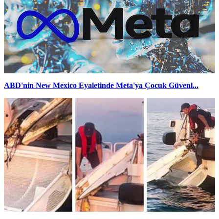
ABD'nin New Mexico Eyaletinde Meta'ya Çocuk Güvenl...