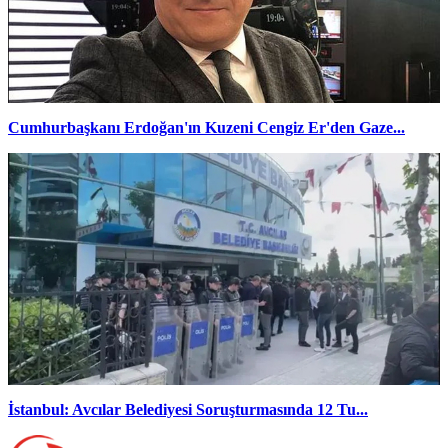
Cumhurbaşkanı Erdoğan'ın Kuzeni Cengiz Er'den Gaze...
İstanbul: Avcılar Belediyesi Soruşturmasında 12 Tu...