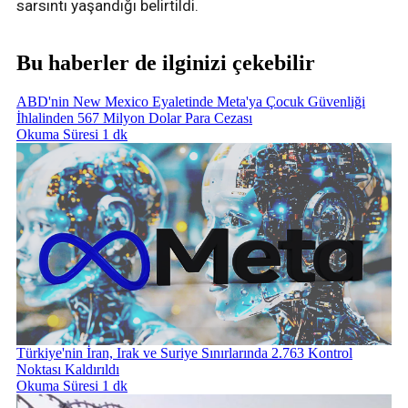
sarsıntı yaşandığı belirtildi.
Bu haberler de ilginizi çekebilir
ABD'nin New Mexico Eyaletinde Meta'ya Çocuk Güvenliği
İhlalinden 567 Milyon Dolar Para Cezası
Okuma Süresi 1 dk
Türkiye'nin İran, Irak ve Suriye Sınırlarında 2.763 Kontrol
Noktası Kaldırıldı
Okuma Süresi 1 dk