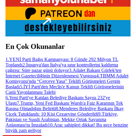
En Çok Okunanlar
1
.
YENİ Parti Bağış Kampanyası: 8 Günde 292 Milyon TL
Toplandı
2
.
İspanya'dan İtalya'ya sınır kontrollerini kaldırma
çağırısı: Süre pazar günü doluyor
3
.
Adalet Bakanı Gürlek'ten
İnternet Gazeteciliğinin Düzenlenmesi Vurgusu
4
.
TBMM Adalet
Komisyonu'nda “Çerçeve Yasa” Teklifi Görüşmeleri Gergin
Başladı
5
.
İYİ Parti'den Meclis'e Kanun Teklifi Görüşmelerinin
Canlı Yayınlanması Talebi
6
.
Yeni Parti'ye Katılan Belediye Başkanı Sayısı 232'ye
Ulaştı
7
.
Trump, Yeni Fed Başkanı Warsh'a Faiz Kararının Tek
Başına Olmadığını Belirtti
8
.
Menderes Belediye Başkanı İlkay
Çiçek Tutuklandı: 10 Kişi Cezaevine Gönderildi
9
.
Türkiye,
Pakistan ve Suudi Arabistan, Mekke Ortak Savunma
Anlaşması'nı İmzaladı
10
.
Araç sahipleri dikkat! Bu gece benzine
büyük zam geliyor