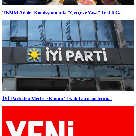
TBMM Adalet Komisyonu'nda “Çerçeve Yasa” Teklifi G...
İYİ Parti'den Meclis'e Kanun Teklifi Görüşmelerini...