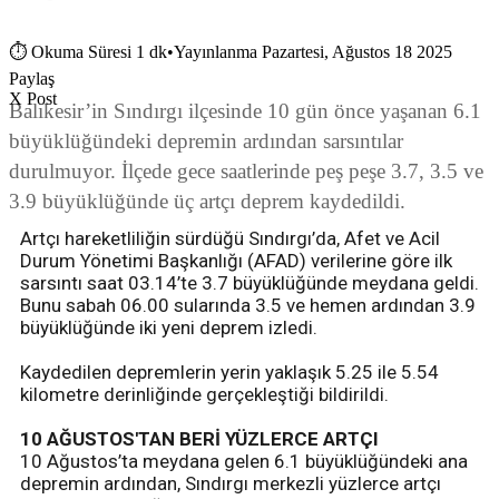
⏱
Okuma Süresi 1 dk
•
Yayınlanma Pazartesi, Ağustos 18 2025
Paylaş
X Post
Balıkesir’in Sındırgı ilçesinde 10 gün önce yaşanan 6.1
büyüklüğündeki depremin ardından sarsıntılar
durulmuyor. İlçede gece saatlerinde peş peşe 3.7, 3.5 ve
3.9 büyüklüğünde üç artçı deprem kaydedildi.
Artçı hareketliliğin sürdüğü Sındırgı’da, Afet ve Acil
Durum Yönetimi Başkanlığı (AFAD) verilerine göre ilk
sarsıntı saat 03.14’te 3.7 büyüklüğünde meydana geldi.
Bunu sabah 06.00 sularında 3.5 ve hemen ardından 3.9
büyüklüğünde iki yeni deprem izledi.
Kaydedilen depremlerin yerin yaklaşık 5.25 ile 5.54
kilometre derinliğinde gerçekleştiği bildirildi.
10 AĞUSTOS'TAN BERİ YÜZLERCE ARTÇI
10 Ağustos’ta meydana gelen 6.1 büyüklüğündeki ana
depremin ardından, Sındırgı merkezli yüzlerce artçı