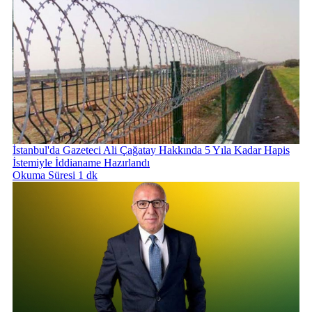
İstanbul'da Gazeteci Ali Çağatay Hakkında 5 Yıla Kadar Hapis
İstemiyle İddianame Hazırlandı
Okuma Süresi 1 dk