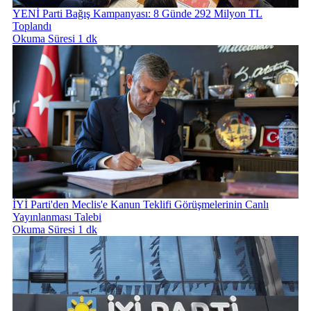
YENİ Parti Bağış Kampanyası: 8 Günde 292 Milyon TL
Toplandı
Okuma Süresi 1 dk
İYİ Parti'den Meclis'e Kanun Teklifi Görüşmelerinin Canlı
Yayınlanması Talebi
Okuma Süresi 1 dk