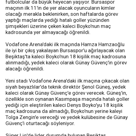
futbolcular da büyük heyecan yaşıyor. Bursaspor
maçının ilk 11'in de yer alacak oyuncuların kimler
olacağı merakla beklenirken, son haftalarda görev
yaptığı maçlarda yediği hatalı goller yüzünden
şimşekleri üzerine çeken kaleci Boyko'nun maç
kadrosunda yer almayacağı öğrenildi.
Vodafone Arena'daki ilk maçında Hamza Hamzaoğlu
ile iyi bir çıkış yakalayan Bursaspor'u ağırlayacak olan
Beşiktaş'ta kaleci Boyko'nun 18 kişilik maç kadrosuna
alınmadığı, yedek kaleci olarak Günay Güvenç'in görev
alacağı öğrenildi.
Yeni stadı Vodafone Arena'daki ilk maçına çıkacak olan
siyah beyazlılar'da teknik direktör Şenol Güneş, yedek
kaleci olarak Günay Güvenç'e görev verecek. Güneş'in,
özellikle son oynanan Kasımpaşa maçında hatalı goller
yediği için eleştirilen kaleci Denys Boyko'yu 18 kişilik
maç kadrosuna da almadığı, Boyko'nun yerine kaleyi
Tolga Zengin'e vereceği ve yedek kulübesine de Günay
Güvenç'i oturtacağı söyleniyor.
Süper Lig'de lider durumda bulunan Beşiktaş,