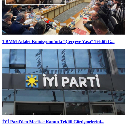
TBMM Adalet Komisyonu'nda “Çerçeve Yasa” Teklifi G...
İYİ Parti'den Meclis'e Kanun Teklifi Görüşmelerini...