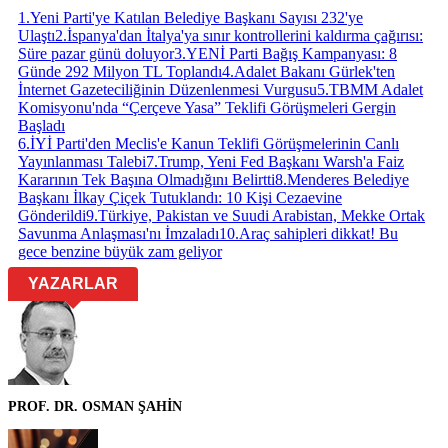
1
.
Yeni Parti'ye Katılan Belediye Başkanı Sayısı 232'ye
Ulaştı
2
.
İspanya'dan İtalya'ya sınır kontrollerini kaldırma çağırısı:
Süre pazar günü doluyor
3
.
YENİ Parti Bağış Kampanyası: 8
Günde 292 Milyon TL Toplandı
4
.
Adalet Bakanı Gürlek'ten
İnternet Gazeteciliğinin Düzenlenmesi Vurgusu
5
.
TBMM Adalet
Komisyonu'nda “Çerçeve Yasa” Teklifi Görüşmeleri Gergin
Başladı
6
.
İYİ Parti'den Meclis'e Kanun Teklifi Görüşmelerinin Canlı
Yayınlanması Talebi
7
.
Trump, Yeni Fed Başkanı Warsh'a Faiz
Kararının Tek Başına Olmadığını Belirtti
8
.
Menderes Belediye
Başkanı İlkay Çiçek Tutuklandı: 10 Kişi Cezaevine
Gönderildi
9
.
Türkiye, Pakistan ve Suudi Arabistan, Mekke Ortak
Savunma Anlaşması'nı İmzaladı
10
.
Araç sahipleri dikkat! Bu
gece benzine büyük zam geliyor
YAZARLAR
PROF. DR. OSMAN ŞAHİN