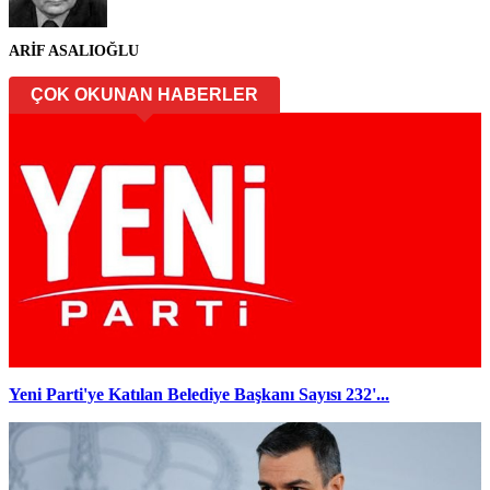
ARİF ASALIOĞLU
ÇOK OKUNAN HABERLER
Yeni Parti'ye Katılan Belediye Başkanı Sayısı 232'...