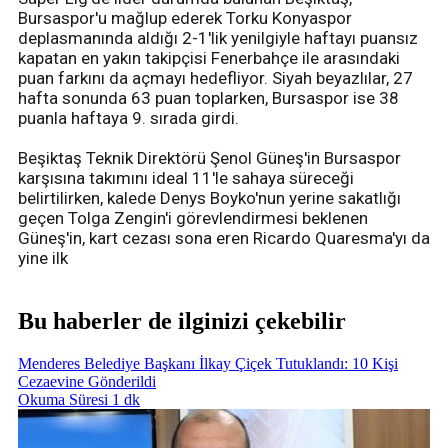
Bursaspor'u mağlup ederek Torku Konyaspor
deplasmanında aldığı 2-1'lik yenilgiyle haftayı puansız
kapatan en yakın takipçisi Fenerbahçe ile arasındaki
puan farkını da açmayı hedefliyor. Siyah beyazlılar, 27
hafta sonunda 63 puan toplarken, Bursaspor ise 38
puanla haftaya 9. sırada girdi.
Beşiktaş Teknik Direktörü Şenol Güneş'in Bursaspor
karşısına takımını ideal 11'le sahaya süreceği
belirtilirken, kalede Denys Boyko'nun yerine sakatlığı
geçen Tolga Zengin'i görevlendirmesi beklenen
Güneş'in, kart cezası sona eren Ricardo Quaresma'yı da
yine ilk
Bu haberler de ilginizi çekebilir
Menderes Belediye Başkanı İlkay Çiçek Tutuklandı: 10 Kişi
Cezaevine Gönderildi
Okuma Süresi 1 dk