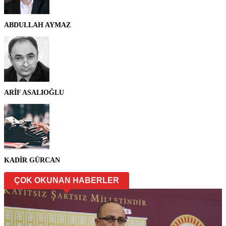
ABDULLAH AYMAZ
ARİF ASALIOĞLU
KADİR GÜRCAN
ÇOK OKUNAN HABERLER