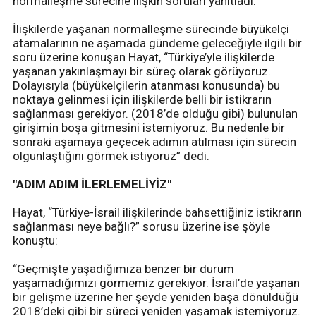
normalleşme sürecine ilişkin soruları yanıtladı.
İlişkilerde yaşanan normalleşme sürecinde büyükelçi
atamalarının ne aşamada gündeme geleceğiyle ilgili bir
soru üzerine konuşan Hayat, “Türkiye’yle ilişkilerde
yaşanan yakınlaşmayı bir süreç olarak görüyoruz.
Dolayısıyla (büyükelçilerin atanması konusunda) bu
noktaya gelinmesi için ilişkilerde belli bir istikrarın
sağlanması gerekiyor. (2018’de olduğu gibi) bulunulan
girişimin boşa gitmesini istemiyoruz. Bu nedenle bir
sonraki aşamaya geçecek adımın atılması için sürecin
olgunlaştığını görmek istiyoruz” dedi.
"ADIM ADIM İLERLEMELİYİZ"
Hayat, “Türkiye-İsrail ilişkilerinde bahsettiğiniz istikrarın
sağlanması neye bağlı?” sorusu üzerine ise şöyle
konuştu:
“Geçmişte yaşadığımıza benzer bir durum
yaşamadığımızı görmemiz gerekiyor. İsrail’de yaşanan
bir gelişme üzerine her şeyde yeniden başa dönüldüğü
2018’deki gibi bir süreci yeniden yaşamak istemiyoruz.