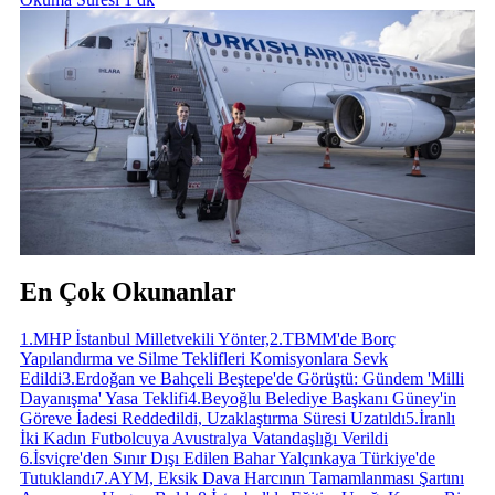
En Çok Okunanlar
1
.
MHP İstanbul Milletvekili Yönter,
2
.
TBMM'de Borç
Yapılandırma ve Silme Teklifleri Komisyonlara Sevk
Edildi
3
.
Erdoğan ve Bahçeli Beştepe'de Görüştü: Gündem 'Milli
Dayanışma' Yasa Teklifi
4
.
Beyoğlu Belediye Başkanı Güney'in
Göreve İadesi Reddedildi, Uzaklaştırma Süresi Uzatıldı
5
.
İranlı
İki Kadın Futbolcuya Avustralya Vatandaşlığı Verildi
6
.
İsviçre'den Sınır Dışı Edilen Bahar Yalçınkaya Türkiye'de
Tutuklandı
7
.
AYM, Eksik Dava Harcının Tamamlanması Şartını