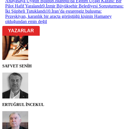
Anayasaya Uygun Buldu
8
.
İstanbul'da Eğitim Uçağı Kazası: Bir
Pilot Hafif Yaralandı
9
.
İzmir Büyükşehir Belediyesi Soruşturması:
İki Şüpheli Tutuklandı
10
.
İran’da esrarengiz buluşma:
Pezeşkiyan, karanlık bir araçta görüştüğü kişinin Hamaney
olduğundan emin değil
YAZARLAR
SAFVET SENİH
ERTUĞRUL İNCEKUL