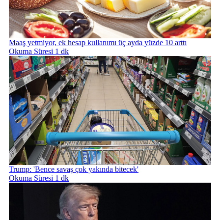
Maaş yetmiyor, ek hesap kullanımı üç ayda yüzde 10 arttı
Okuma Süresi 1 dk
Trump: 'Bence savaş çok yakında bitecek'
Okuma Süresi 1 dk