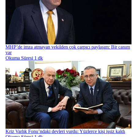
MHP’de imza atmayan vekilden çok çarpıcı paylaşım: Bir canım
var
Okuma Süresi 1 dk
Kriz Varlık Fonu’ndaki devleri vurdu: Yüzlerce kişi işsiz kaldı
Okuma Süresi 1 dk