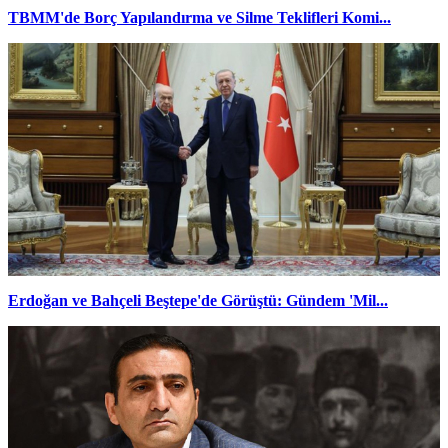
TBMM'de Borç Yapılandırma ve Silme Teklifleri Komi...
Erdoğan ve Bahçeli Beştepe'de Görüştü: Gündem 'Mil...