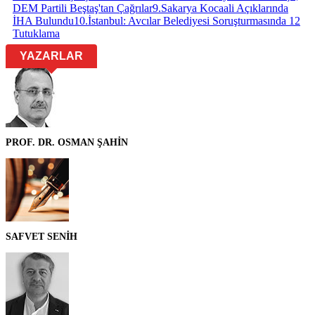
DEM Partili Beştaş'tan Çağrılar
9
.
Sakarya Kocaali Açıklarında
İHA Bulundu
10
.
İstanbul: Avcılar Belediyesi Soruşturmasında 12
Tutuklama
YAZARLAR
PROF. DR. OSMAN ŞAHİN
SAFVET SENİH