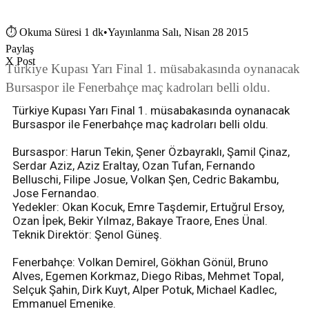
⏱
Okuma Süresi 1 dk
•
Yayınlanma Salı, Nisan 28 2015
Paylaş
X Post
Türkiye Kupası Yarı Final 1. müsabakasında oynanacak
Bursaspor ile Fenerbahçe maç kadroları belli oldu.
Türkiye Kupası Yarı Final 1. müsabakasında oynanacak
Bursaspor ile Fenerbahçe maç kadroları belli oldu.
Bursaspor: Harun Tekin, Şener Özbayraklı, Şamil Çinaz,
Serdar Aziz, Aziz Eraltay, Ozan Tufan, Fernando
Belluschi, Filipe Josue, Volkan Şen, Cedric Bakambu,
Jose Fernandao.
Yedekler: Okan Kocuk, Emre Taşdemir, Ertuğrul Ersoy,
Ozan İpek, Bekir Yılmaz, Bakaye Traore, Enes Ünal.
Teknik Direktör: Şenol Güneş.
Fenerbahçe: Volkan Demirel, Gökhan Gönül, Bruno
Alves, Egemen Korkmaz, Diego Ribas, Mehmet Topal,
Selçuk Şahin, Dirk Kuyt, Alper Potuk, Michael Kadlec,
Emmanuel Emenike.