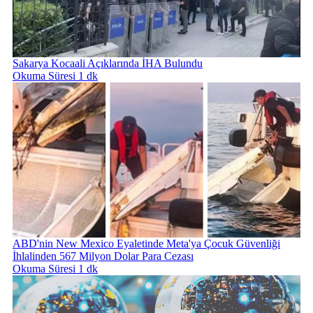
Sakarya Kocaali Açıklarında İHA Bulundu
Okuma Süresi 1 dk
ABD'nin New Mexico Eyaletinde Meta'ya Çocuk Güvenliği
İhlalinden 567 Milyon Dolar Para Cezası
Okuma Süresi 1 dk