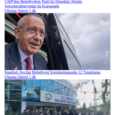
CHP'den Belediyelere Parti İçi Denetim: Henüz
Soruşturulmayanlar da Kapsamda
Okuma Süresi 1 dk
İstanbul: Avcılar Belediyesi Soruşturmasında 12 Tutuklama
Okuma Süresi 1 dk