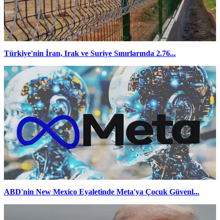
Türkiye'nin İran, Irak ve Suriye Sınırlarında 2.76...
ABD'nin New Mexico Eyaletinde Meta'ya Çocuk Güvenl...