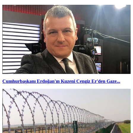
Cumhurbaşkanı Erdoğan'ın Kuzeni Cengiz Er'den Gaze...