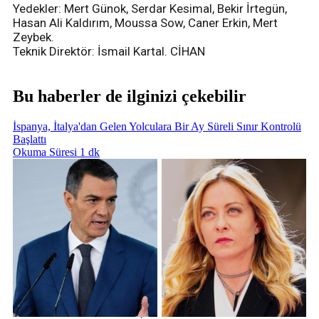
Yedekler: Mert Günok, Serdar Kesimal, Bekir İrtegün,
Hasan Ali Kaldırım, Moussa Sow, Caner Erkin, Mert
Zeybek.
Teknik Direktör: İsmail Kartal. CİHAN
Bu haberler de ilginizi çekebilir
İspanya, İtalya'dan Gelen Yolculara Bir Ay Süreli Sınır Kontrolü
Başlattı
Okuma Süresi 1 dk