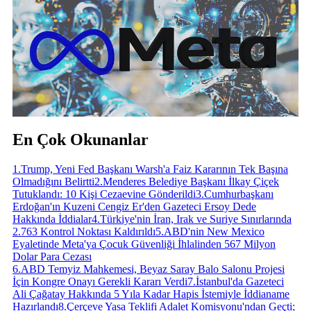
En Çok Okunanlar
1
.
Trump, Yeni Fed Başkanı Warsh'a Faiz Kararının Tek Başına
Olmadığını Belirtti
2
.
Menderes Belediye Başkanı İlkay Çiçek
Tutuklandı: 10 Kişi Cezaevine Gönderildi
3
.
Cumhurbaşkanı
Erdoğan'ın Kuzeni Cengiz Er'den Gazeteci Ersoy Dede
Hakkında İddialar
4
.
Türkiye'nin İran, Irak ve Suriye Sınırlarında
2.763 Kontrol Noktası Kaldırıldı
5
.
ABD'nin New Mexico
Eyaletinde Meta'ya Çocuk Güvenliği İhlalinden 567 Milyon
Dolar Para Cezası
6
.
ABD Temyiz Mahkemesi, Beyaz Saray Balo Salonu Projesi
İçin Kongre Onayı Gerekli Kararı Verdi
7
.
İstanbul'da Gazeteci
Ali Çağatay Hakkında 5 Yıla Kadar Hapis İstemiyle İddianame
Hazırlandı
8
.
Çerçeve Yasa Teklifi Adalet Komisyonu'ndan Geçti;